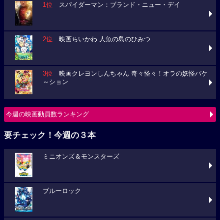
1位
スパイダーマン：ブランド・ニュー・デイ
2位
映画ちいかわ 人魚の島のひみつ
3位
映画クレヨンしんちゃん 奇々怪々！オラの妖怪バケ
～ション
今週の映画動員数ランキング
要チェック！今週の３本
ミニオンズ＆モンスターズ
ブルーロック