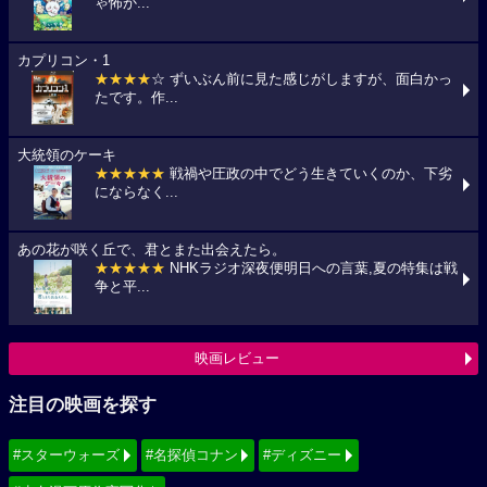
ゃ怖か...
カプリコン・1
★★★★
☆ ずいぶん前に見た感じがしますが、面白かっ
たです。作...
大統領のケーキ
★★★★★
戦禍や圧政の中でどう生きていくのか、下劣
にならなく...
あの花が咲く丘で、君とまた出会えたら。
★★★★★
NHKラジオ深夜便明日への言葉,夏の特集は戦
争と平...
映画レビュー
注目の映画を探す
#スターウォーズ
#名探偵コナン
#ディズニー