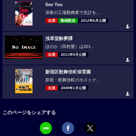
See You
深夜の工場勤務業で生計を...
出演
動画配信
2012年6月公開
-
浅草堂酔夢譚
ほのか（田村愛）は201...
出演
2011年9月公開
-
新宿区歌舞伎町保育園
新宿・歌舞伎町のホストク...
出演
2009年1月公開
-
このページをシェアする