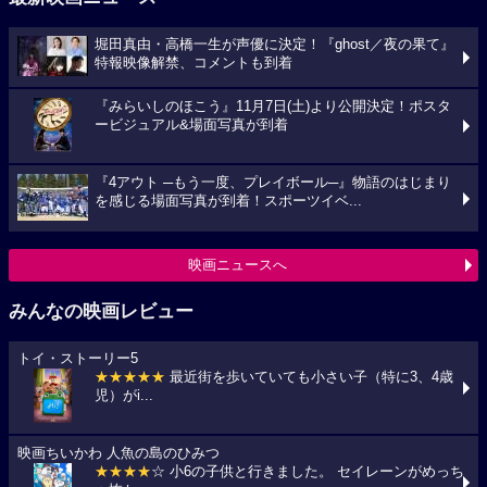
堀田真由・高橋一生が声優に決定！『ghost／夜の果て』
特報映像解禁、コメントも到着
『みらいしのほこう』11月7日(土)より公開決定！ポスタ
ービジュアル&場面写真が到着
『4アウト ─もう一度、プレイボール─』物語のはじまり
を感じる場面写真が到着！スポーツイベ...
映画ニュースへ
みんなの映画レビュー
トイ・ストーリー5
★★★★★
最近街を歩いていても小さい子（特に3、4歳
児）がi...
映画ちいかわ 人魚の島のひみつ
★★★★
☆ 小6の子供と行きました。 セイレーンがめっち