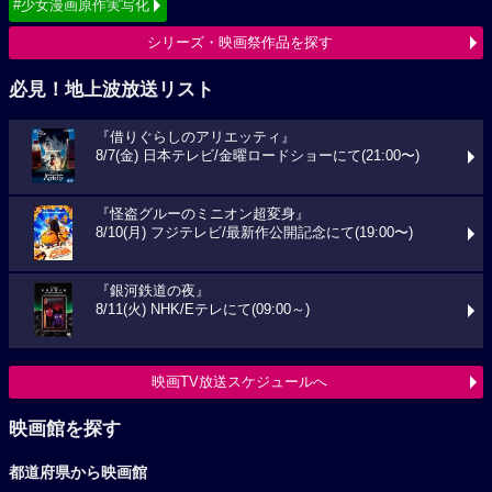
#少女漫画原作実写化
シリーズ・映画祭作品を探す
必見！地上波放送リスト
『借りぐらしのアリエッティ』
8/7(金) 日本テレビ/金曜ロードショーにて(21:00〜)
『怪盗グルーのミニオン超変身』
8/10(月) フジテレビ/最新作公開記念にて(19:00〜)
『銀河鉄道の夜』
8/11(火) NHK/Eテレにて(09:00～)
映画TV放送スケジュールへ
映画館を探す
都道府県から映画館