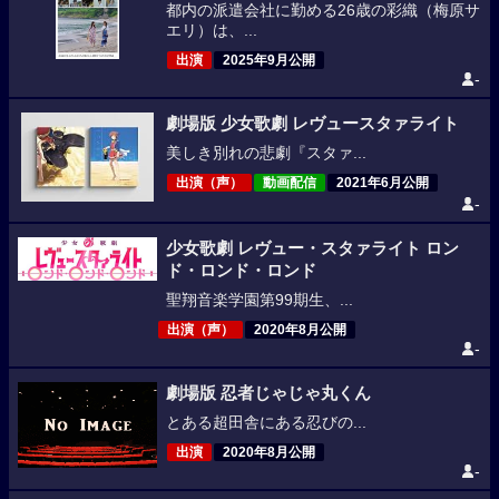
都内の派遣会社に勤める26歳の彩織（梅原サ
エリ）は、...
出演
2025年9月公開
-
劇場版 少女歌劇 レヴュースタァライト
美しき別れの悲劇『スタァ...
出演（声）
動画配信
2021年6月公開
-
少女歌劇 レヴュー・スタァライト ロン
ド・ロンド・ロンド
聖翔音楽学園第99期生、...
出演（声）
2020年8月公開
-
劇場版 忍者じゃじゃ丸くん
とある超田舎にある忍びの...
出演
2020年8月公開
-