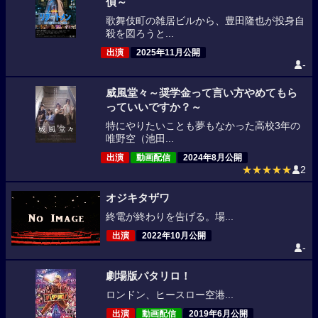
偵～
歌舞伎町の雑居ビルから、豊田隆也が投身自
殺を図ろうと...
出演
2025年11月公開
-
威風堂々～奨学金って言い方やめてもら
っていいですか？～
特にやりたいことも夢もなかった高校3年の
唯野空（池田...
出演
動画配信
2024年8月公開
★★★★★
2
オジキタザワ
終電が終わりを告げる。場...
出演
2022年10月公開
-
劇場版パタリロ！
ロンドン、ヒースロー空港...
出演
動画配信
2019年6月公開