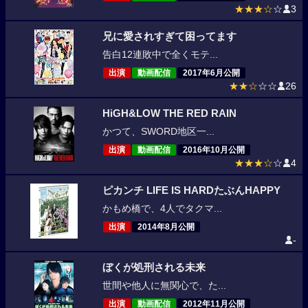
★★★☆
☆
3
兄に愛されすぎて困ってます
告白12連敗中で全くモテ...
出演
動画配信
2017年6月公開
★★☆
☆☆
26
HiGH&LOW THE RED RAIN
かつて、SWORD地区一...
出演
動画配信
2016年10月公開
★★★☆
☆
4
ピカンチ LIFE IS HARDたぶんHAPPY
かもめ橋で、4人でタクマ...
出演
2014年8月公開
-
ぼくが処刑される未来
世間や他人に無関心で、た...
出演
動画配信
2012年11月公開