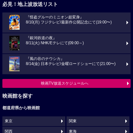
必見！地上波放送リスト
『怪盗グルーのミニオン超変身』
8/10(月) フジテレビ/最新作公開記念にて(19:00〜)
『銀河鉄道の夜』
8/11(火) NHK/Eテレにて(09:00～)
『風の谷のナウシカ』
8/14(金) 日本テレビ/金曜ロードショーにて(21:00〜)
映画TV放送スケジュールへ
映画館を探す
都道府県から映画館
東京
関東
関西
東海