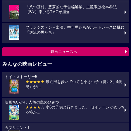
「八つ墓村」悪夢的な予告編解禁、主題歌は松本孝弘
（B’z）率いるTMGが担当
フランシス・ンら出演。中年男たちがボートレースに挑む
「逆流の男たち」
映画ニュースへ
みんなの映画レビュー
トイ・ストーリー5
★★★★★
最近街を歩いていても小さい子（特に3、4歳
児）がi...
映画ちいかわ 人魚の島のひみつ
★★★★
☆ 小6の子供と行きました。 セイレーンがめっち
ゃ怖か...
カプリコン・1