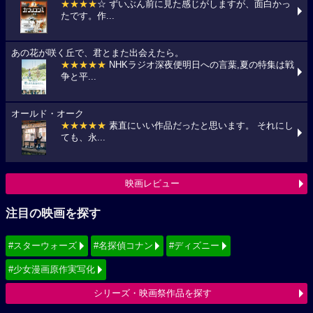
★★★★
☆ ずいぶん前に見た感じがしますが、面白かっ
たです。作...
あの花が咲く丘で、君とまた出会えたら。
★★★★★
NHKラジオ深夜便明日への言葉,夏の特集は戦
争と平...
オールド・オーク
★★★★★
素直にいい作品だったと思います。 それにし
ても、永...
映画レビュー
注目の映画を探す
#スターウォーズ
#名探偵コナン
#ディズニー
#少女漫画原作実写化
シリーズ・映画祭作品を探す