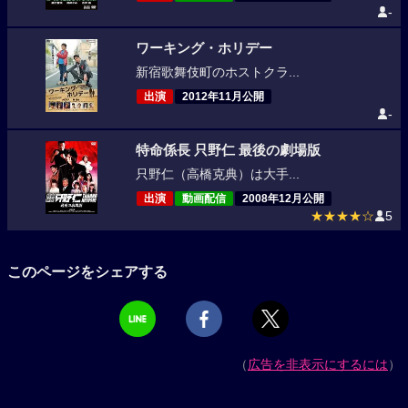
-
ワーキング・ホリデー
新宿歌舞伎町のホストクラ...
出演
2012年11月公開
-
特命係長 只野仁 最後の劇場版
只野仁（高橋克典）は大手...
出演
動画配信
2008年12月公開
★★★★☆
5
このページをシェアする
（
広告を非表示にするには
）