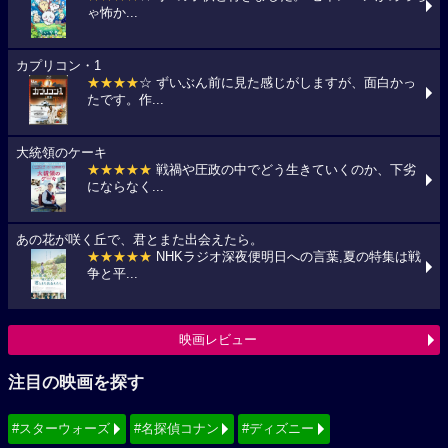
ゃ怖か...
カプリコン・1
★★★★
☆ ずいぶん前に見た感じがしますが、面白かっ
たです。作...
大統領のケーキ
★★★★★
戦禍や圧政の中でどう生きていくのか、下劣
にならなく...
あの花が咲く丘で、君とまた出会えたら。
★★★★★
NHKラジオ深夜便明日への言葉,夏の特集は戦
争と平...
映画レビュー
注目の映画を探す
#スターウォーズ
#名探偵コナン
#ディズニー