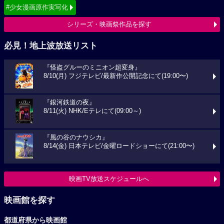
#少女漫画原作実写化
シリーズ・映画祭作品を探す
必見！地上波放送リスト
『怪盗グルーのミニオン超変身』
8/10(月) フジテレビ/最新作公開記念にて(19:00〜)
『銀河鉄道の夜』
8/11(火) NHK/Eテレにて(09:00～)
『風の谷のナウシカ』
8/14(金) 日本テレビ/金曜ロードショーにて(21:00〜)
映画TV放送スケジュールへ
映画館を探す
都道府県から映画館