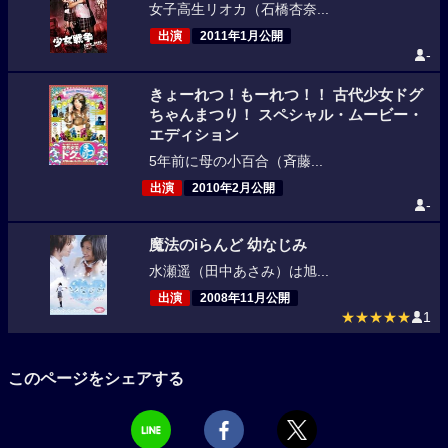
女子高生リオカ（石橋杏奈...
出演
2011年1月公開
-
きょーれつ！もーれつ！！ 古代少女ドグ
ちゃんまつり！ スペシャル・ムービー・
エディション
5年前に母の小百合（斉藤...
出演
2010年2月公開
-
魔法のiらんど 幼なじみ
水瀬遥（田中あさみ）は旭...
出演
2008年11月公開
★★★★★
1
このページをシェアする