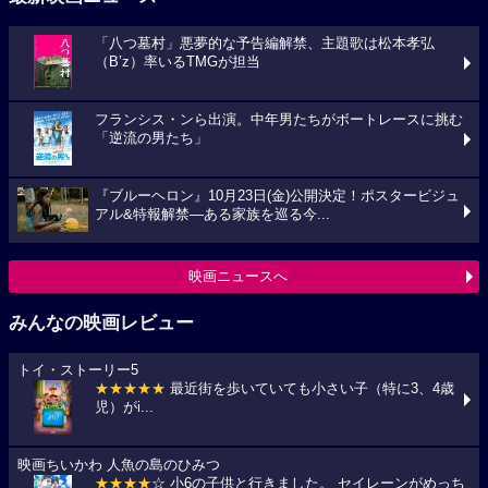
「八つ墓村」悪夢的な予告編解禁、主題歌は松本孝弘
（B’z）率いるTMGが担当
フランシス・ンら出演。中年男たちがボートレースに挑む
「逆流の男たち」
『ブルーヘロン』10月23日(金)公開決定！ポスタービジュ
アル&特報解禁―ある家族を巡る今...
映画ニュースへ
みんなの映画レビュー
トイ・ストーリー5
★★★★★
最近街を歩いていても小さい子（特に3、4歳
児）がi...
映画ちいかわ 人魚の島のひみつ
★★★★
☆ 小6の子供と行きました。 セイレーンがめっち