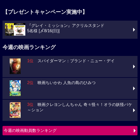
【プレゼントキャンペーン実施中】
『グレイ・ミッション』アクリルスタンド
5名様 [〆8/16(日)]
今週の映画ランキング
1位
スパイダーマン：ブランド・ニュー・デイ
2位
映画ちいかわ 人魚の島のひみつ
3位
映画クレヨンしんちゃん 奇々怪々！オラの妖怪バケ
～ション
今週の映画動員数ランキング