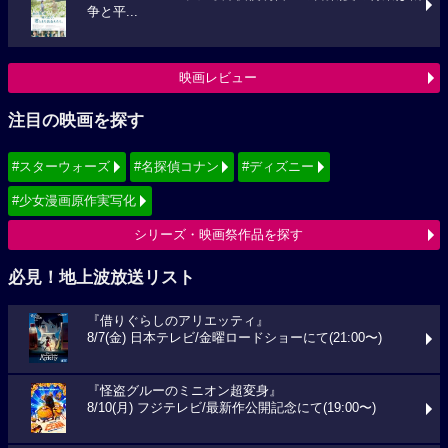
争と平...
映画レビュー
注目の映画を探す
#スターウォーズ
#名探偵コナン
#ディズニー
#少女漫画原作実写化
シリーズ・映画祭作品を探す
必見！地上波放送リスト
『借りぐらしのアリエッティ』
8/7(金) 日本テレビ/金曜ロードショーにて(21:00〜)
『怪盗グルーのミニオン超変身』
8/10(月) フジテレビ/最新作公開記念にて(19:00〜)