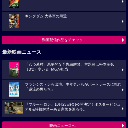
キングダム 大将軍の帰還
動画配信作品をチェック
最新映画ニュース
「八つ墓村」悪夢的な予告編解禁、主題歌は松本孝弘
（B’z）率いるTMGが担当
フランシス・ンら出演。中年男たちがボートレースに挑む
「逆流の男たち」
『ブルーヘロン』10月23日(金)公開決定！ポスタービジュ
アル&特報解禁―ある家族を巡る今...
映画ニュースへ