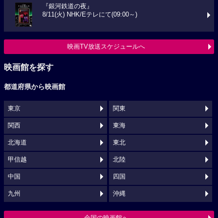
『銀河鉄道の夜』
8/11(火) NHK/Eテレにて(09:00～)
映画TV放送スケジュールへ
映画館を探す
都道府県から映画館
東京
関東
関西
東海
北海道
東北
甲信越
北陸
中国
四国
九州
沖縄
全国の映画館へ