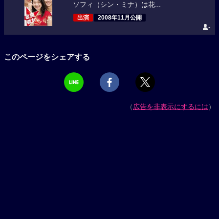
ソフィ（シン・ミナ）は花...
出演
2008年11月公開
-
このページをシェアする
（
広告を非表示にするには
）