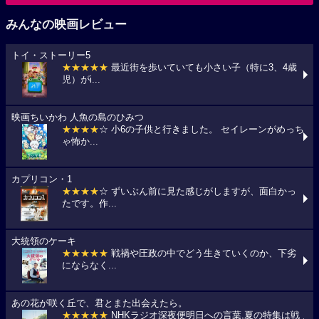
みんなの映画レビュー
トイ・ストーリー5
★★★★★
最近街を歩いていても小さい子（特に3、4歳
児）がi...
映画ちいかわ 人魚の島のひみつ
★★★★
☆ 小6の子供と行きました。 セイレーンがめっち
ゃ怖か...
カプリコン・1
★★★★
☆ ずいぶん前に見た感じがしますが、面白かっ
たです。作...
大統領のケーキ
★★★★★
戦禍や圧政の中でどう生きていくのか、下劣
にならなく...
あの花が咲く丘で、君とまた出会えたら。
★★★★★
NHKラジオ深夜便明日への言葉,夏の特集は戦