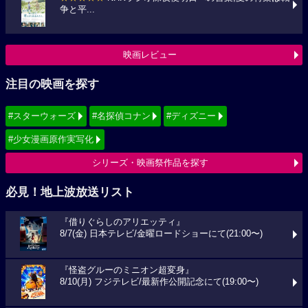
争と平...
映画レビュー
注目の映画を探す
#スターウォーズ
#名探偵コナン
#ディズニー
#少女漫画原作実写化
シリーズ・映画祭作品を探す
必見！地上波放送リスト
『借りぐらしのアリエッティ』
8/7(金) 日本テレビ/金曜ロードショーにて(21:00〜)
『怪盗グルーのミニオン超変身』
8/10(月) フジテレビ/最新作公開記念にて(19:00〜)