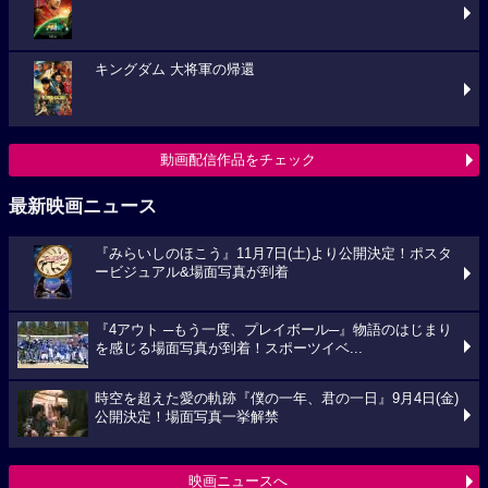
キングダム 大将軍の帰還
動画配信作品をチェック
最新映画ニュース
『みらいしのほこう』11月7日(土)より公開決定！ポスタ
ービジュアル&場面写真が到着
『4アウト ─もう一度、プレイボール─』物語のはじまり
を感じる場面写真が到着！スポーツイベ...
時空を超えた愛の軌跡『僕の一年、君の一日』9月4日(金)
公開決定！場面写真一挙解禁
映画ニュースへ