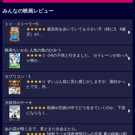
みんなの映画レビュー
トイ・ストーリー5
★★★★★
最近街を歩いていても小さい子（特に3、4歳
児）がi...
映画ちいかわ 人魚の島のひみつ
★★★★
☆ 小6の子供と行きました。 セイレーンがめっち
ゃ怖か...
カプリコン・1
★★★★
☆ ずいぶん前に見た感じがしますが、面白かっ
たです。作...
大統領のケーキ
★★★★★
戦禍や圧政の中でどう生きていくのか、下劣
にならなく...
あの花が咲く丘で、君とまた出会えたら。
★★★★★
NHKラジオ深夜便明日への言葉,夏の特集は戦