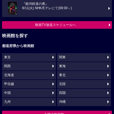
『銀河鉄道の夜』
8/11(火) NHK/Eテレにて(09:00～)
映画TV放送スケジュールへ
映画館を探す
都道府県から映画館
東京
関東
関西
東海
北海道
東北
甲信越
北陸
中国
四国
九州
沖縄