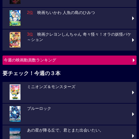
2位
映画ちいかわ 人魚の島のひみつ
3位
映画クレヨンしんちゃん 奇々怪々！オラの妖怪バケ
～ション
今週の映画動員数ランキング
要チェック！今週の３本
ミニオンズ＆モンスターズ
ブルーロック
あの星が降る丘で、君とまた出会いたい。