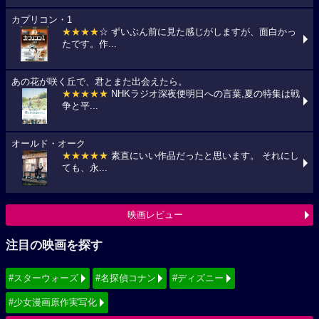
カプリコン・1
★★★★
☆ ずいぶん前に見た感じがしますが、面白かっ
たです。作...
あの花が咲く丘で、君とまた出会えたら。
★★★★★
NHKラジオ深夜便明日への言葉,夏の特集は戦
争と平...
オールド・オーク
★★★★★
素直にいい作品だったと思います。 それにし
ても、永...
映画レビュー
注目の映画を探す
#スターウォーズ
#名探偵コナン
#ディズニー
#少女漫画原作実写化