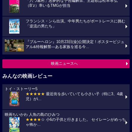
「八つ墓村」悪夢的な予告編解禁、主題歌は松本孝弘
（B’z）率いるTMGが担当
フランシス・ンら出演。中年男たちがボートレースに挑む
「逆流の男たち」
『ブルーヘロン』10月23日(金)公開決定！ポスタービジュ
アル&特報解禁―ある家族を巡る今...
映画ニュースへ
みんなの映画レビュー
トイ・ストーリー5
★★★★★
最近街を歩いていても小さい子（特に3、4歳
児）がi...
映画ちいかわ 人魚の島のひみつ
★★★★
☆ 小6の子供と行きました。 セイレーンがめっち
ゃ怖か...