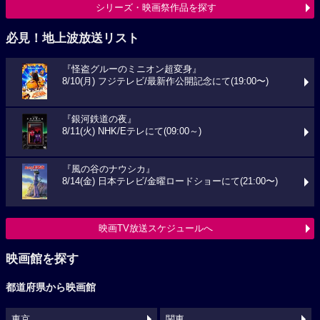
シリーズ・映画祭作品を探す
必見！地上波放送リスト
『怪盗グルーのミニオン超変身』
8/10(月) フジテレビ/最新作公開記念にて(19:00〜)
『銀河鉄道の夜』
8/11(火) NHK/Eテレにて(09:00～)
『風の谷のナウシカ』
8/14(金) 日本テレビ/金曜ロードショーにて(21:00〜)
映画TV放送スケジュールへ
映画館を探す
都道府県から映画館
東京
関東