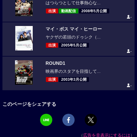
はつらつとして仕事熱心な...
出演
動画配信
2008年5月公開
-
マイ・ボス マイ・ヒーロー
ヤクザの若頭のドゥシク（...
出演
2005年5月公開
-
ROUND1
映画界のスタアを目指して...
出演
2003年3月公開
-
このページをシェアする
（
広告を非表示にするには
）