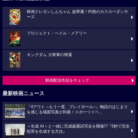
映画クレヨンしんちゃん 超華麗！灼熱のカスカベダンサ
ーズ
プロジェクト・ヘイル・メアリー
キングダム 大将軍の帰還
動画配信作品をチェック
最新映画ニュース
『4アウト ─もう一度、プレイボール─』物語のはじまり
を感じる場面写真が到着！スポーツイベ...
＜生成 AI＞と一緒に完成披露試写会を開催!?『5秒で完全
犯罪を生成する方法』