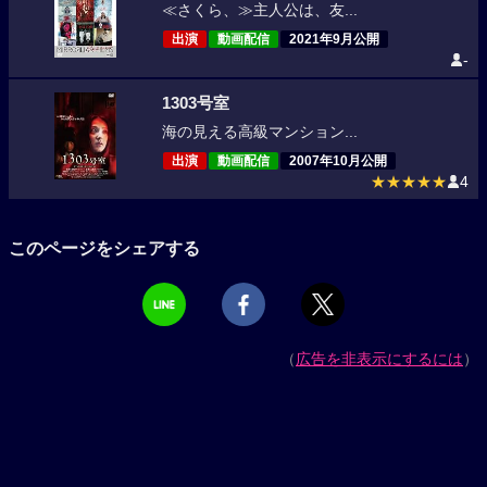
≪さくら、≫主人公は、友...
出演
動画配信
2021年9月公開
-
1303号室
海の見える高級マンション...
出演
動画配信
2007年10月公開
★★★★★
4
このページをシェアする
（
広告を非表示にするには
）