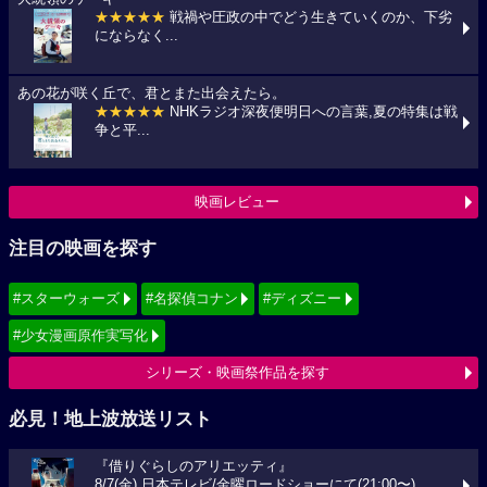
★★★★★
戦禍や圧政の中でどう生きていくのか、下劣
にならなく...
あの花が咲く丘で、君とまた出会えたら。
★★★★★
NHKラジオ深夜便明日への言葉,夏の特集は戦
争と平...
映画レビュー
注目の映画を探す
#スターウォーズ
#名探偵コナン
#ディズニー
#少女漫画原作実写化
シリーズ・映画祭作品を探す
必見！地上波放送リスト
『借りぐらしのアリエッティ』
8/7(金) 日本テレビ/金曜ロードショーにて(21:00〜)