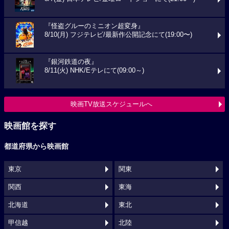
『怪盗グルーのミニオン超変身』
8/10(月) フジテレビ/最新作公開記念にて(19:00〜)
『銀河鉄道の夜』
8/11(火) NHK/Eテレにて(09:00～)
映画TV放送スケジュールへ
映画館を探す
都道府県から映画館
東京
関東
関西
東海
北海道
東北
甲信越
北陸