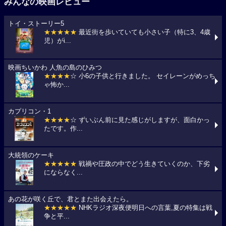
みんなの映画レビュー
トイ・ストーリー5
★★★★★
最近街を歩いていても小さい子（特に3、4歳
児）がi...
映画ちいかわ 人魚の島のひみつ
★★★★
☆ 小6の子供と行きました。 セイレーンがめっち
ゃ怖か...
カプリコン・1
★★★★
☆ ずいぶん前に見た感じがしますが、面白かっ
たです。作...
大統領のケーキ
★★★★★
戦禍や圧政の中でどう生きていくのか、下劣
にならなく...
あの花が咲く丘で、君とまた出会えたら。
★★★★★
NHKラジオ深夜便明日への言葉,夏の特集は戦
争と平...