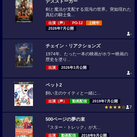
デスストーカー
剣と魔法が支配する混沌の世界。突如現れた
真紅の騎士集...
出演（声）
PG-12
上映中
2026年7月公開
-
チェイン・リアクションズ
1974年、たった一本の映画がホラー映画の
歴史を塗り...
出演
2026年3月公開
-
ペット2
飼い主のケイティと一緒に...
出演（声）
動画配信
2019年7月公開
★★★★☆
7
500ページの夢の束
『スター・トレック』が大...
出演
動画配信
2018年9月公開