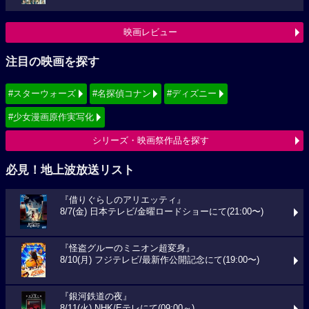
映画レビュー
注目の映画を探す
#スターウォーズ
#名探偵コナン
#ディズニー
#少女漫画原作実写化
シリーズ・映画祭作品を探す
必見！地上波放送リスト
『借りぐらしのアリエッティ』
8/7(金) 日本テレビ/金曜ロードショーにて(21:00〜)
『怪盗グルーのミニオン超変身』
8/10(月) フジテレビ/最新作公開記念にて(19:00〜)
『銀河鉄道の夜』
8/11(火) NHK/Eテレにて(09:00～)