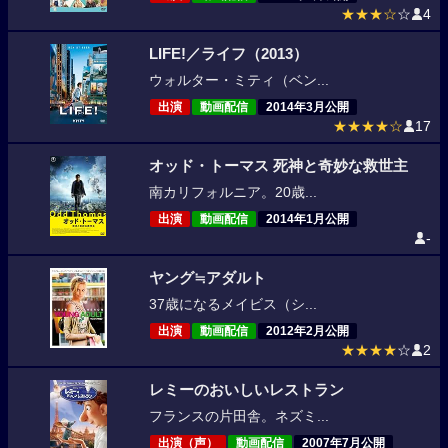
★★★☆
☆
4
LIFE!／ライフ（2013）
ウォルター・ミティ（ベン...
出演
動画配信
2014年3月公開
★★★★☆
17
オッド・トーマス 死神と奇妙な救世主
南カリフォルニア。20歳...
出演
動画配信
2014年1月公開
-
ヤング≒アダルト
37歳になるメイビス（シ...
出演
動画配信
2012年2月公開
★★★★
☆
2
レミーのおいしいレストラン
フランスの片田舎。ネズミ...
出演（声）
動画配信
2007年7月公開