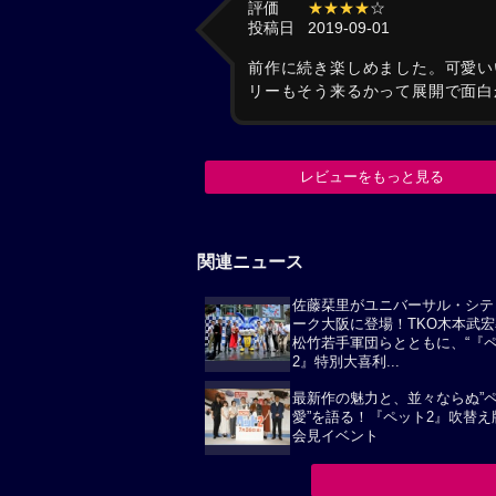
評価
★★★★
☆
投稿日
2019-09-01
前作に続き楽しめました。可愛い
リーもそう来るかって展開で面白
レビューをもっと見る
関連ニュース
佐藤栞里がユニバーサル・シテ
ーク大阪に登場！TKO木本武
松竹若手軍団らとともに、“『
2』特別大喜利...
最新作の魅力と、並々ならぬ”
愛”を語る！『ペット2』吹替え
会見イベント