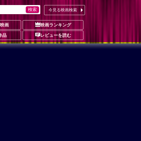
今見る映画検索
の映画
映画ランキング
作品
レビューを読む