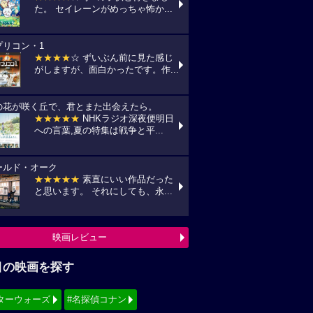
た。 セイレーンがめっちゃ怖か...
プリコン・1
★★★★
☆ ずいぶん前に見た感じ
がしますが、面白かったです。作...
の花が咲く丘で、君とまた出会えたら。
★★★★★
NHKラジオ深夜便明日
への言葉,夏の特集は戦争と平...
ールド・オーク
★★★★★
素直にいい作品だった
と思います。 それにしても、永...
映画レビュー
目の映画を探す
ターウォーズ
#名探偵コナン