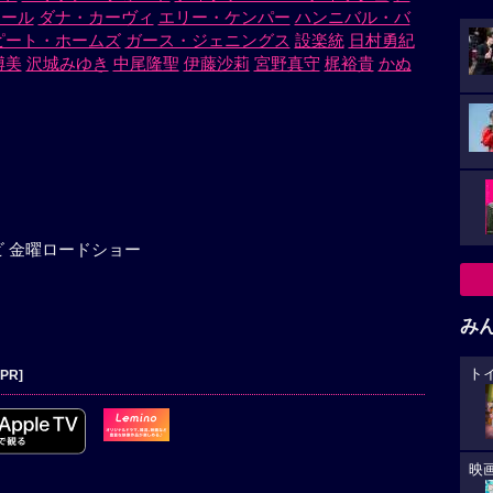
ロール
ダナ・カーヴィ
エリー・ケンパー
ハンニバル・バ
ピート・ホームズ
ガース・ジェニングス
設楽統
日村勇紀
博美
沢城みゆき
中尾隆聖
伊藤沙莉
宮野真守
梶裕貴
かぬ
レビ 金曜ロードショー
み
ト
[PR]
映