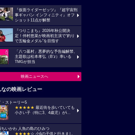
『仮面ライダーゼッツ』『超宇宙刑
事ギャバン インフィニティ』オフ
ショット11点が解禁
『つりこまち』2026年秋公開決
定！仲村悠菜が映画初主演で“釣り
で五輪金メダル”を目指す
「八つ墓村」悪夢的な予告編解禁、
主題歌は松本孝弘（B’z）率いる
TMGが担当
映画ニュースへ
んなの映画レビュー
イ・ストーリー5
★★★★★
最近街を歩いていても
小さい子（特に3、4歳児）がi...
画ちいかわ 人魚の島のひみつ
★★★★
☆ 小6の子供と行きまし