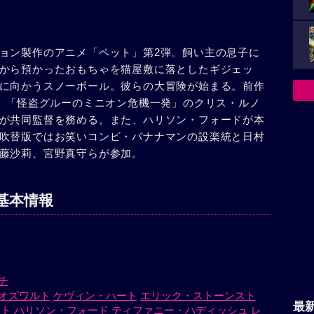
ョン製作のアニメ「ペット」第2弾。飼い主の息子に
から預かったおもちゃを猫屋敷に落としたギジェッ
に向かうスノーボール。彼らの大冒険が始まる。前作
D」「怪盗グルーのミニオン危機一発」のクリス・ルノ
が共同監督を務める。また、ハリソン・フォードが本
吹替版ではお笑いコンビ・バナナマンの設楽統と日村
藤沙莉、宮野真守らが参加。
基本情報
チ
オズワルト
ケヴィン・ハート
エリック・ストーンスト
最
イト
ハリソン・フォード
ティファニー・ハディッシュ
レ