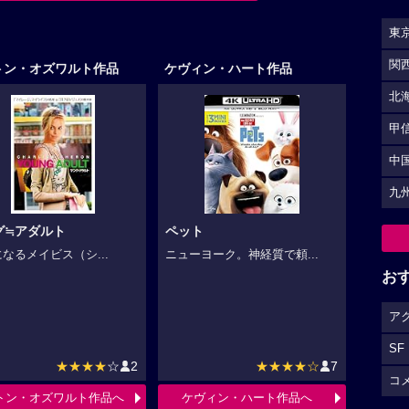
東
関
トン・オズワルト作品
ケヴィン・ハート作品
北
甲
中
九
グ≒アダルト
ペット
になるメイビス（シ...
ニューヨーク。神経質で頼...
お
ア
SF
★★★★
☆
2
★★★★☆
7
コ
トン・オズワルト作品へ
ケヴィン・ハート作品へ