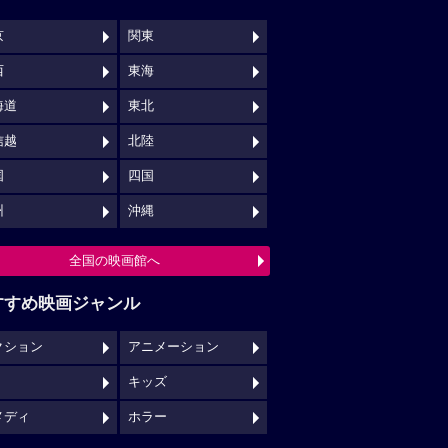
京
関東
西
東海
海道
東北
信越
北陸
国
四国
州
沖縄
全国の映画館へ
すすめ映画ジャンル
クション
アニメーション
キッズ
メディ
ホラー