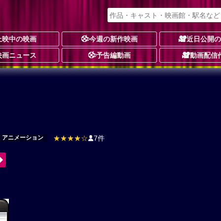
上映中の映画
今週の新作映画
近日公開
映画ニュース
予告編動画
動画配信
アニメーション
★★★★☆
7件