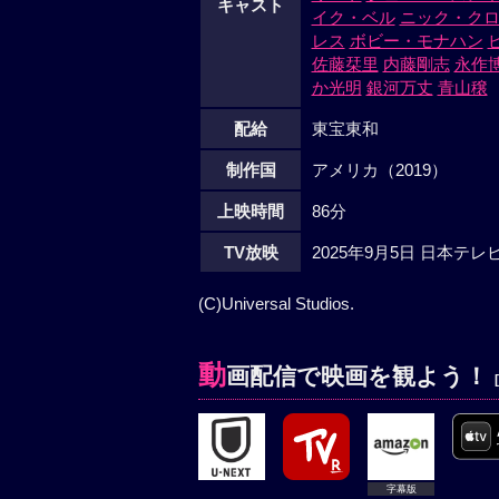
キャスト
イク・ベル
ニック・ク
レス
ボビー・モナハン
佐藤栞里
内藤剛志
永作
か光明
銀河万丈
青山穣
配給
東宝東和
制作国
アメリカ（2019）
上映時間
86分
TV放映
2025年9月5日 日本テ
(C)Universal Studios.
動
画配信で映画を観よう！
字幕版