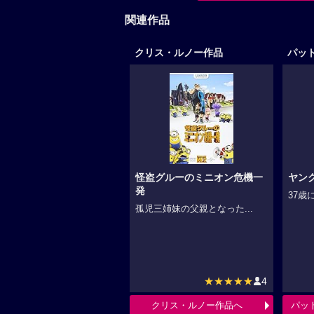
関連作品
クリス・ルノー作品
パッ
怪盗グルーのミニオン危機一
ヤン
発
37歳
孤児三姉妹の父親となった...
★★★★★
4
クリス・ルノー作品へ
パッ