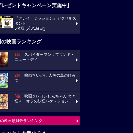
プレゼントキャンペーン実施中】
『グレイ・ミッション』アクリルス
タンド
5名様 [〆8/16(日)]
週の映画ランキング
1位
スパイダーマン：ブランド・
ニュー・デイ
2位
映画ちいかわ 人魚の島のひみ
つ
3位
映画クレヨンしんちゃん 奇々
怪々！オラの妖怪バケ～ション
の映画動員数ランキング