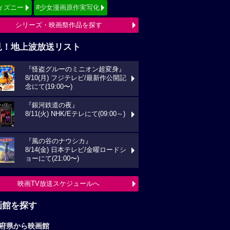
ィズニー
#少女漫画原作実写化
シリーズ・映画祭作品を探す
見！地上波放送リスト
『怪盗グルーのミニオン超変身』
8/10(月) フジテレビ/最新作公開記
念にて(19:00〜)
『銀河鉄道の夜』
8/11(火) NHK/Eテレにて(09:00～)
『風の谷のナウシカ』
8/14(金) 日本テレビ/金曜ロードシ
ョーにて(21:00〜)
映画TV放送スケジュールへ
画館を探す
府県から映画館