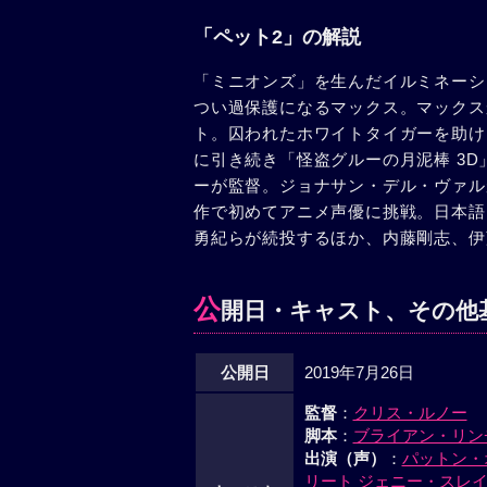
「ペット2」の解説
「ミニオンズ」を生んだイルミネーシ
つい過保護になるマックス。マックス
ト。囚われたホワイトタイガーを助け
に引き続き「怪盗グルーの月泥棒 3
ーが監督。ジョナサン・デル・ヴァル
作で初めてアニメ声優に挑戦。日本語
勇紀らが続投するほか、内藤剛志、伊
公
開日・キャスト、その他
公開日
2019年7月26日
監督
：
クリス・ルノー
脚本
：
ブライアン・リン
出演（声）
：
パットン・
リート
ジェニー・スレ