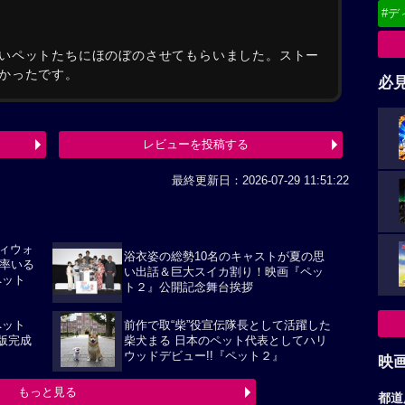
#デ
いペットたちにほのぼのさせてもらいました。ストー
かったです。
必
レビューを投稿する
最終更新日：2026-07-29 11:51:22
ィウォ
浴衣姿の総勢10名のキャストが夏の思
宏率いる
い出話＆巨大スイカ割り！映画『ペッ
ペット
ト２』公開記念舞台挨拶
ペット
前作で取“柴”役宣伝隊長として活躍した
版完成
柴犬まる 日本のペット代表としてハリ
ウッドデビュー!!『ペット２』
映
もっと見る
都道