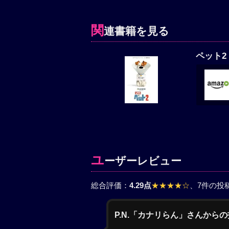
関
連書籍を見る
ペット2 
ユ
ーザーレビュー
総合評価：
4.29点
★★★★☆
、7件の投
P.N.「カナリらん」さんから