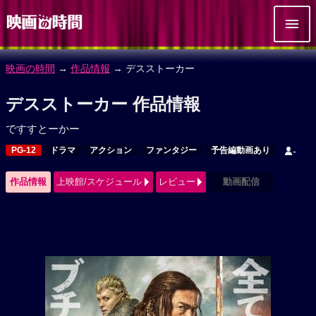
映画の時間
→
作品情報
→ デスストーカー
デスストーカー 作品情報
ですすとーかー
PG-12
ドラマ
アクション
ファンタジー
予告編動画あり
-
作品情報
上映館/スケジュール
レビュー
動画配信