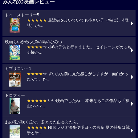
みんなの映画レビュー
トイ・ストーリー5
★★★★★
最近街を歩いていても小さい子（特に3、4歳
児）がi...
映画ちいかわ 人魚の島のひみつ
★★★★
☆ 小6の子供と行きました。 セイレーンがめっち
ゃ怖か...
カプリコン・1
★★★★
☆ ずいぶん前に見た感じがしますが、面白かっ
たです。作...
トロフィー
★★★★★
いい映画でしたね。 本来ならこの作品も「福
山シネマ...
あの花が咲く丘で、君とまた出会えたら。
★★★★★
NHKラジオ深夜便明日への言葉,夏の特集は戦
争と平...