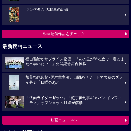
キングダム 大将軍の帰還
動画配信作品をチェック
最新映画ニュース
福山雅治がサプライズ登壇！『あの星が降る丘で、君とま
た出会いたい。』公開記念舞台挨拶
加藤拓也監督×黒木華主演。山間のリゾートで夫婦のズレ
が募る「日曜のあと」
『仮面ライダーゼッツ』『超宇宙刑事ギャバン インフィ
ニティ』オフショット11点が解禁
映画ニュースへ