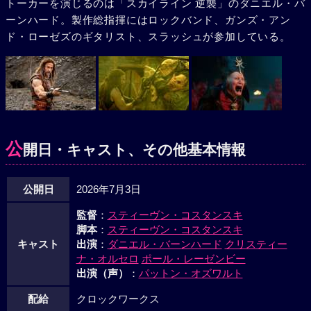
トーカーを演じるのは「スカイライン 逆襲」のダニエル・バ
ーンハード。製作総指揮にはロックバンド、ガンズ・アン
ド・ローゼズのギタリスト、スラッシュが参加している。
公
開日・キャスト、その他基本情報
公開日
2026年7月3日
監督
：
スティーヴン・コスタンスキ
脚本
：
スティーヴン・コスタンスキ
キャスト
出演
：
ダニエル・バーンハード
クリスティー
ナ・オルセロ
ポール・レーゼンビー
出演（声）
：
パットン・オズワルト
配給
クロックワークス