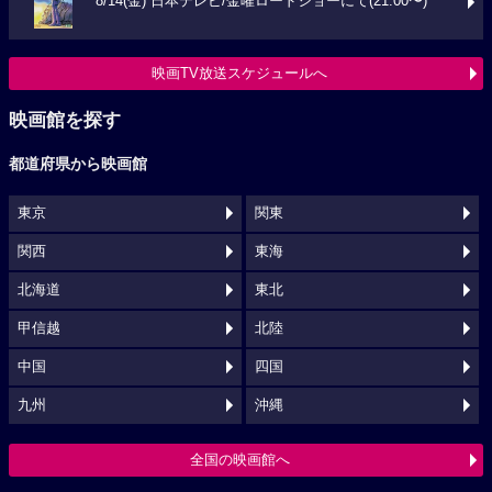
8/14(金) 日本テレビ/金曜ロードショーにて(21:00〜)
映画TV放送スケジュールへ
映画館を探す
都道府県から映画館
東京
関東
関西
東海
北海道
東北
甲信越
北陸
中国
四国
九州
沖縄
全国の映画館へ