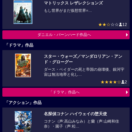
マトリックス レザレクションズ
もし世界がまだ仮想世界=...
★★☆
☆☆
12
ダニエル・バーンハード作品へ
「ドラマ」作品
スター・ウォーズ／マンダロリアン・アン
ド・グローグー
ダース・ベイダーの死と帝国の崩壊後、銀河宇
宙は無法地帯と化し...
★★★★☆
2
「ドラマ」作品へ
「アクション」作品
名探偵コナン ハイウェイの堕天使
コナン（声:高山みなみ）と蘭（声:山崎和佳
奈）・園子（声:松...