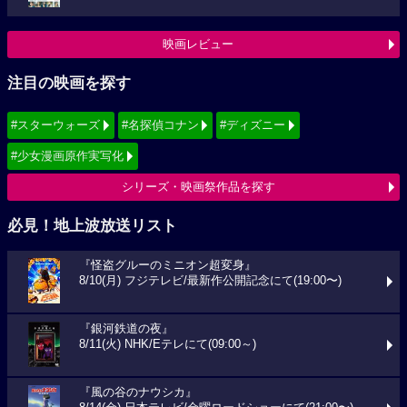
映画レビュー
注目の映画を探す
#スターウォーズ
#名探偵コナン
#ディズニー
#少女漫画原作実写化
シリーズ・映画祭作品を探す
必見！地上波放送リスト
『怪盗グルーのミニオン超変身』
8/10(月) フジテレビ/最新作公開記念にて(19:00〜)
『銀河鉄道の夜』
8/11(火) NHK/Eテレにて(09:00～)
『風の谷のナウシカ』