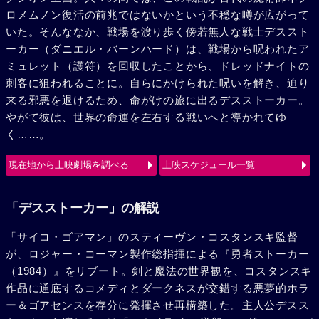
ロメムノン復活の前兆ではないかという不穏な噂が広がって
いた。そんななか、戦場を渡り歩く傍若無人な戦士デススト
ーカー（ダニエル・バーンハード）は、戦場から呪われたア
ミュレット（護符）を回収したことから、ドレッドナイトの
刺客に狙われることに。自らにかけられた呪いを解き、迫り
来る邪悪を退けるため、命がけの旅に出るデスストーカー。
やがて彼は、世界の命運を左右する戦いへと導かれてゆ
く……。
現在地から上映劇場を調べる
上映スケジュール一覧
「デスストーカー」の解説
「サイコ・ゴアマン」のスティーヴン・コスタンスキ監督
が、ロジャー・コーマン製作総指揮による『勇者ストーカー
（1984）』をリブート。剣と魔法の世界観を、コスタンスキ
作品に通底するコメディとダークネスが交錯する悪夢的ホラ
ー＆ゴアセンスを存分に発揮させ再構築した。主人公デスス