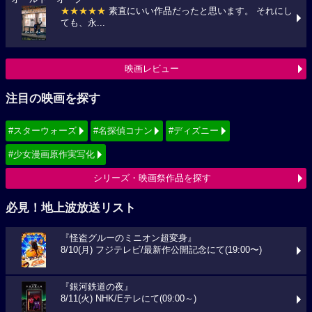
★★★★★
素直にいい作品だったと思います。 それにし
ても、永...
映画レビュー
注目の映画を探す
#スターウォーズ
#名探偵コナン
#ディズニー
#少女漫画原作実写化
シリーズ・映画祭作品を探す
必見！地上波放送リスト
『怪盗グルーのミニオン超変身』
8/10(月) フジテレビ/最新作公開記念にて(19:00〜)
『銀河鉄道の夜』
8/11(火) NHK/Eテレにて(09:00～)