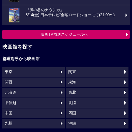
『風の谷のナウシカ』
8/14(金) 日本テレビ/金曜ロードショーにて(21:00〜)
映画TV放送スケジュールへ
映画館を探す
都道府県から映画館
東京
関東
関西
東海
北海道
東北
甲信越
北陸
中国
四国
九州
沖縄