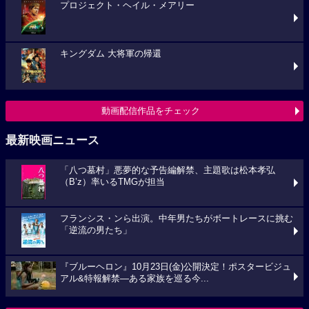
プロジェクト・ヘイル・メアリー
キングダム 大将軍の帰還
動画配信作品をチェック
最新映画ニュース
「八つ墓村」悪夢的な予告編解禁、主題歌は松本孝弘
（B’z）率いるTMGが担当
フランシス・ンら出演。中年男たちがボートレースに挑む
「逆流の男たち」
『ブルーヘロン』10月23日(金)公開決定！ポスタービジュ
アル&特報解禁―ある家族を巡る今...