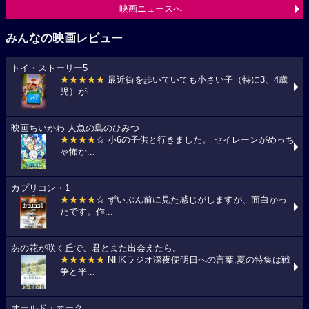
映画ニュースへ
みんなの映画レビュー
トイ・ストーリー5
★★★★★
最近街を歩いていても小さい子（特に3、4歳
児）がi...
映画ちいかわ 人魚の島のひみつ
★★★★
☆ 小6の子供と行きました。 セイレーンがめっち
ゃ怖か...
カプリコン・1
★★★★
☆ ずいぶん前に見た感じがしますが、面白かっ
たです。作...
あの花が咲く丘で、君とまた出会えたら。
★★★★★
NHKラジオ深夜便明日への言葉,夏の特集は戦
争と平...
オールド・オーク