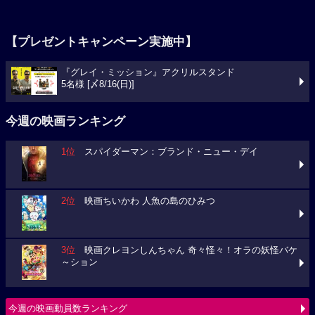
【プレゼントキャンペーン実施中】
『グレイ・ミッション』アクリルスタンド
5名様 [〆8/16(日)]
今週の映画ランキング
1位
スパイダーマン：ブランド・ニュー・デイ
2位
映画ちいかわ 人魚の島のひみつ
3位
映画クレヨンしんちゃん 奇々怪々！オラの妖怪バケ
～ション
今週の映画動員数ランキング