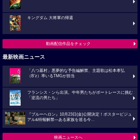
キングダム 大将軍の帰還
動画配信作品をチェック
最新映画ニュース
「八つ墓村」悪夢的な予告編解禁、主題歌は松本孝弘
（B’z）率いるTMGが担当
フランシス・ンら出演。中年男たちがボートレースに挑む
「逆流の男たち」
『ブルーヘロン』10月23日(金)公開決定！ポスタービジュ
アル&特報解禁―ある家族を巡る今...
映画ニュースへ