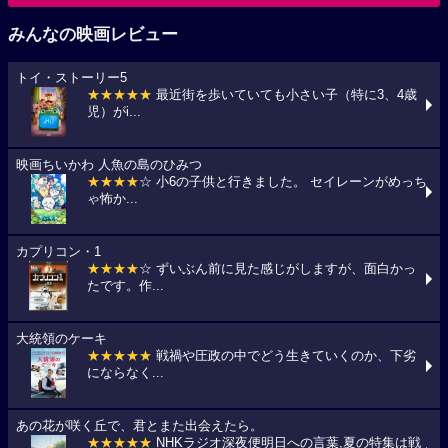
みんなの映画レビュー
トイ・ストーリー5
★★★★★
最近街を歩いていても小さい子（特に3、4歳
児）がi...
映画ちいかわ 人魚の島のひみつ
★★★★
☆ 小6の子供と行きました。 セイレーンがめっち
ゃ怖か...
カプリコン・1
★★★★
☆ ずいぶん前に見た感じがしますが、面白かっ
たです。作...
大統領のケーキ
★★★★★
戦禍や圧政の中でどう生きていくのか、下劣
にならなく...
あの花が咲く丘で、君とまた出会えたら。
★★★★★
NHKラジオ深夜便明日への言葉,夏の特集は戦