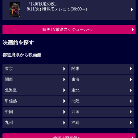
『銀河鉄道の夜』
8/11(火) NHK/Eテレにて(09:00～)
映画TV放送スケジュールへ
映画館を探す
都道府県から映画館
東京
関東
関西
東海
北海道
東北
甲信越
北陸
中国
四国
九州
沖縄
全国の映画館へ