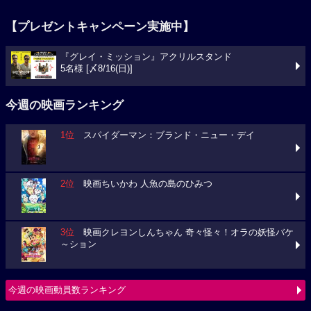
【プレゼントキャンペーン実施中】
『グレイ・ミッション』アクリルスタンド
5名様 [〆8/16(日)]
今週の映画ランキング
1位
スパイダーマン：ブランド・ニュー・デイ
2位
映画ちいかわ 人魚の島のひみつ
3位
映画クレヨンしんちゃん 奇々怪々！オラの妖怪バケ
～ション
今週の映画動員数ランキング