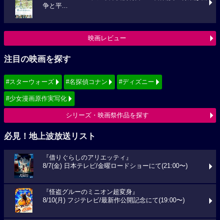
争と平...
映画レビュー
注目の映画を探す
#スターウォーズ
#名探偵コナン
#ディズニー
#少女漫画原作実写化
シリーズ・映画祭作品を探す
必見！地上波放送リスト
『借りぐらしのアリエッティ』
8/7(金) 日本テレビ/金曜ロードショーにて(21:00〜)
『怪盗グルーのミニオン超変身』
8/10(月) フジテレビ/最新作公開記念にて(19:00〜)