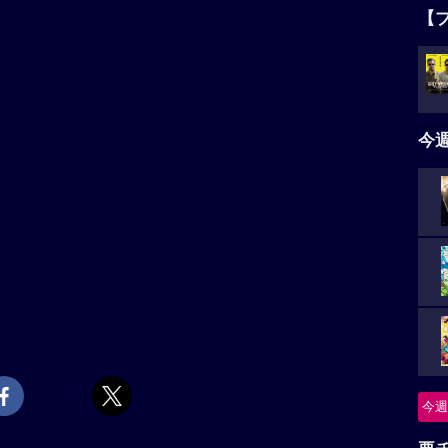
【
今
今週