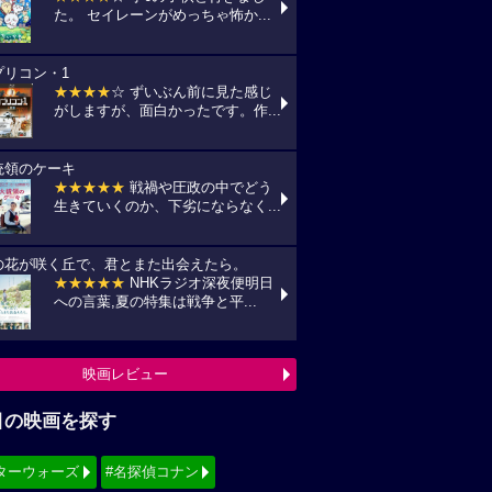
た。 セイレーンがめっちゃ怖か...
プリコン・1
★★★★
☆ ずいぶん前に見た感じ
がしますが、面白かったです。作...
統領のケーキ
★★★★★
戦禍や圧政の中でどう
生きていくのか、下劣にならなく...
の花が咲く丘で、君とまた出会えたら。
★★★★★
NHKラジオ深夜便明日
への言葉,夏の特集は戦争と平...
映画レビュー
目の映画を探す
ターウォーズ
#名探偵コナン