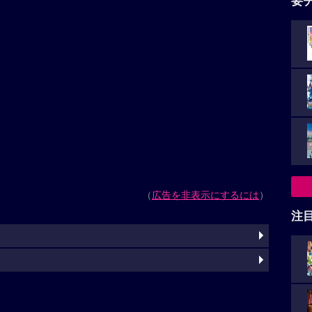
要
（
広告を非表示にするには
）
注