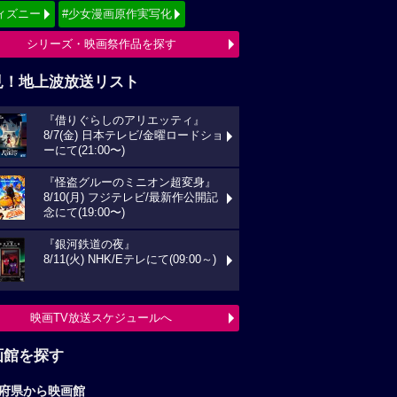
ィズニー
#少女漫画原作実写化
シリーズ・映画祭作品を探す
見！地上波放送リスト
『借りぐらしのアリエッティ』
8/7(金) 日本テレビ/金曜ロードショ
ーにて(21:00〜)
『怪盗グルーのミニオン超変身』
8/10(月) フジテレビ/最新作公開記
念にて(19:00〜)
『銀河鉄道の夜』
8/11(火) NHK/Eテレにて(09:00～)
映画TV放送スケジュールへ
画館を探す
府県から映画館