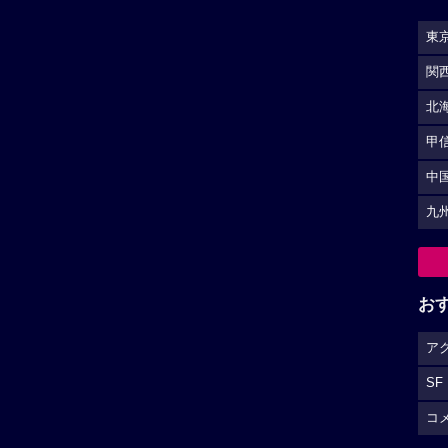
東
関
北
甲
中
九
お
ア
SF
コ