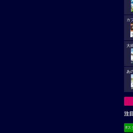
カ
大
あ
注
#ス