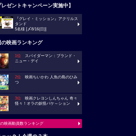
プレゼントキャンペーン実施中】
『グレイ・ミッション』アクリルス
タンド
5名様 [〆8/16(日)]
週の映画ランキング
1位
スパイダーマン：ブランド・
ニュー・デイ
2位
映画ちいかわ 人魚の島のひみ
つ
3位
映画クレヨンしんちゃん 奇々
怪々！オラの妖怪バケ～ション
の映画動員数ランキング