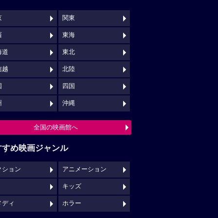
京
関東
西
東海
海道
東北
信越
北陸
国
四国
州
沖縄
全国の映画館へ
すすめ映画ジャンル
クション
アニメーション
キッズ
メディ
ホラー