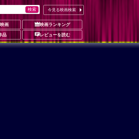
今見る映画検索
の映画
映画ランキング
作品
レビューを読む