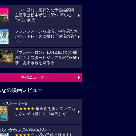
「八つ墓村」悪夢的な予告編解禁、
主題歌は松本孝弘（B’z）率いる
TMGが担当
フランシス・ンら出演。中年男たち
がボートレースに挑む「逆流の男た
ち」
『ブルーヘロン』10月23日(金)公開
決定！ポスタービジュアル&特報解
禁―ある家族を巡る今...
映画ニュースへ
んなの映画レビュー
イ・ストーリー5
★★★★★
最近街を歩いていても
小さい子（特に3、4歳児）がi...
画ちいかわ 人魚の島のひみつ
★★★★
☆ 小6の子供と行きまし