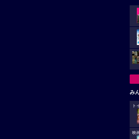
み
ト
映