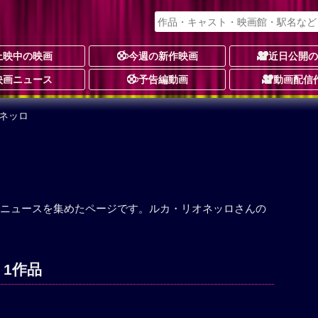
上映中の映画
今週の新作映画
近日公開
映画ニュース
予告編動画
動画配信
ネッロ
ニュースを集めたページです。ルカ・リオネッロさんの
 1作品