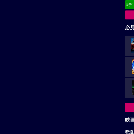
#デ
必
映
都道