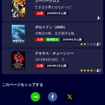
スーパークロス
亡き父が果たせなかった“...
出演
2006年9月公開
-
ポセイドン（2006）
大晦日の夜。北大西洋を航...
出演
動画配信
2006年6月公開
★★☆
☆☆
7
テキサス・チェーンソー
1973年8月18日、ワ...
出演
2004年3月公開
★★★★☆
3
このページをシェアする