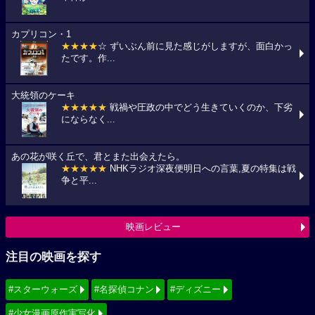
カプリコン・1
★★★★
☆ ずいぶん前に見た感じがしますが、面白かっ
たです。作...
大統領のケーキ
★★★★★
戦禍や圧政の中でどう生きていくのか、下劣
にならなく...
あの花が咲く丘で、君とまた出会えたら。
★★★★★
NHKラジオ深夜便明日への言葉,夏の特集は戦
争と平...
映画レビュー
注目の映画を探す
#スターウォーズ
#名探偵コナン
#ディズニー
#少女漫画原作実写化