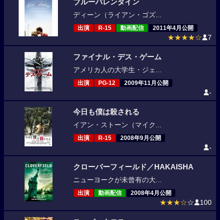
ブルーバレンタイン
ディーン（ライアン・ゴズ...
出演
R-15
動画配信
2011年4月公開
★★★★☆
7
ファイナル・デス・ゲーム
アメリカ人の大学生・ジェ...
出演
PG-12
2009年11月公開
-
今日も僕は殺される
イアン・ストーン（マイク...
出演
R-15
2008年9月公開
-
クローバーフィールド／HAKAISHA
ニューヨークが未曾有の大...
出演
動画配信
2008年4月公開
★★★☆
☆
100