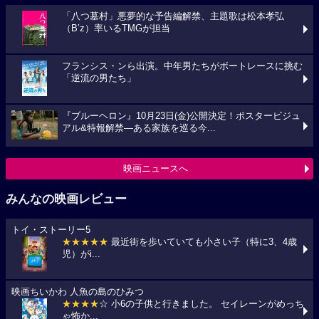
「八つ墓村」悪夢的な予告編解禁、主題歌は松本孝弘
（B’z）率いるTMGが担当
フランシス・ンら出演。中年男たちがボートレースに挑む
「逆流の男たち」
『ブルーヘロン』10月23日(金)公開決定！ポスタービジュ
アル&特報解禁―ある家族を巡る今...
映画ニュースへ
みんなの映画レビュー
トイ・ストーリー5
★★★★★
最近街を歩いていても小さい子（特に3、4歳
児）がi...
映画ちいかわ 人魚の島のひみつ
★★★★
☆ 小6の子供と行きました。 セイレーンがめっち
ゃ怖か...