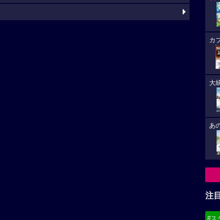
カ
大
あ
注
#ス