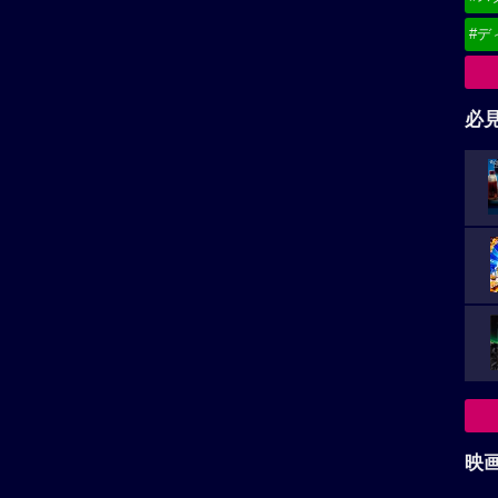
#デ
必
映