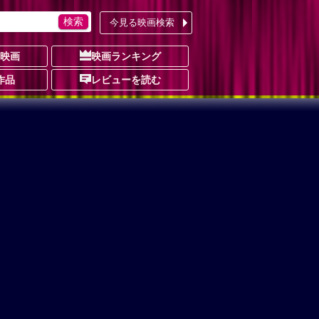
今見る映画検索
の映画
映画ランキング
作品
レビューを読む