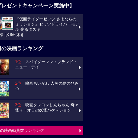
プレゼントキャンペーン実施中】
『仮面ライダーゼッツ さよならの
ミッション』ゼッツドライバーモデ
ル 光るタスキ
様 [〆8/6(木)]
週の映画ランキング
1位
スパイダーマン：ブランド・
ニュー・デイ
2位
映画ちいかわ 人魚の島のひみ
つ
3位
映画クレヨンしんちゃん 奇々
怪々！オラの妖怪バケ～ション
の映画動員数ランキング