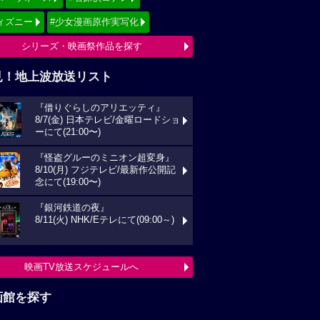
ィズニー
#少女漫画原作実写化
シリーズ・映画祭作品を探す
見！地上波放送リスト
『借りぐらしのアリエッティ』
8/7(金) 日本テレビ/金曜ロードショ
ーにて(21:00〜)
『怪盗グルーのミニオン超変身』
8/10(月) フジテレビ/最新作公開記
念にて(19:00〜)
『銀河鉄道の夜』
8/11(火) NHK/Eテレにて(09:00～)
映画TV放送スケジュールへ
画館を探す