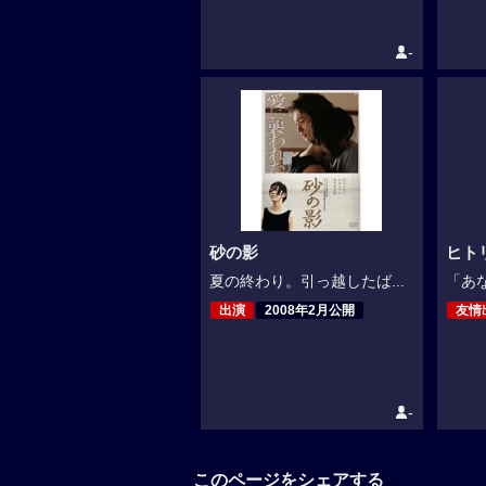
-
砂の影
ヒト
夏の終わり。引っ越したば...
「あな
出演
2008年2月公開
友情
-
このページをシェアする