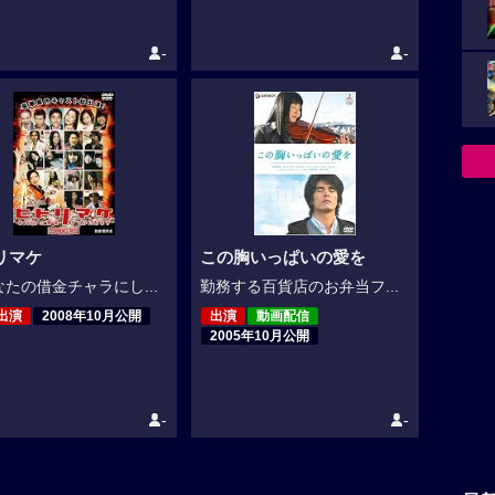
-
-
リマケ
この胸いっぱいの愛を
たの借金チャラにし...
勤務する百貨店のお弁当フ...
出演
2008年10月公開
出演
動画配信
2005年10月公開
-
-