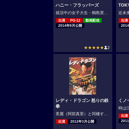
ハニー・フラッパーズ
TOK
就活中の女子大生・桐島実...
近未来
出演
PG-12
動画配信
出演
2014年9月公開
201
★★★★★
2
レディ・ドラゴン 怒りの鉄
くノ
拳
時は江
美麗（阿部真里）と同棲す...
出演
201
出演
2012年3月公開