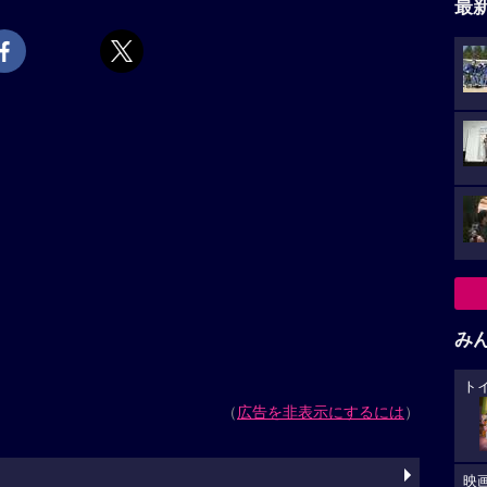
最
み
ト
（
広告を非表示にするには
）
映