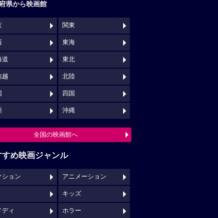
府県から映画館
京
関東
西
東海
海道
東北
信越
北陸
国
四国
州
沖縄
全国の映画館へ
すすめ映画ジャンル
クション
アニメーション
キッズ
メディ
ホラー