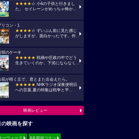
★★★★
☆ 小6の子供と行きまし
た。 セイレーンがめっちゃ怖か...
プリコン・1
★★★★
☆ ずいぶん前に見た感じ
がしますが、面白かったです。作...
統領のケーキ
★★★★★
戦禍や圧政の中でどう
生きていくのか、下劣にならなく...
の花が咲く丘で、君とまた出会えたら。
★★★★★
NHKラジオ深夜便明日
への言葉,夏の特集は戦争と平...
映画レビュー
目の映画を探す
ターウォーズ
#名探偵コナン