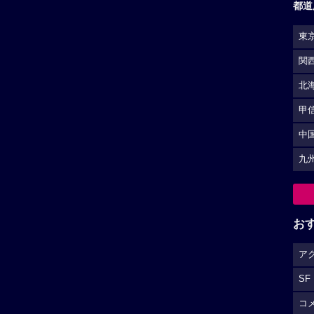
都道
東
関
北
甲
中
九
お
ア
SF
コ