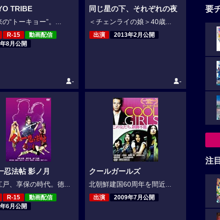
要
YO TRIBE
同じ星の下、それぞれの夜
の“トーキョー”。...
＜チェンライの娘＞40歳...
R-15
動画配信
出演
2013年2月公開
4年8月公開
-
-
注
一忍法帖 影ノ月
クールガールズ
戸、享保の時代。徳...
北朝鮮建国60周年を間近...
R-15
動画配信
出演
2009年7月公開
1年6月公開