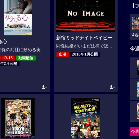
【
4名
新宿ミッドナイトベイビー
る心
同性結婚がいまだ法律で認...
今
係の商社に勤める美...
出演
2016年1月公開
R-15
動画配信
6年2月公開
-
-
今週