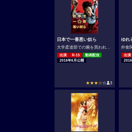
日本で一番悪い奴ら
ゆれ
大学柔道部での腕を買われ...
外食関
出演
R-15
動画配信
出演
2016年6月公開
201
★★★☆
☆
3