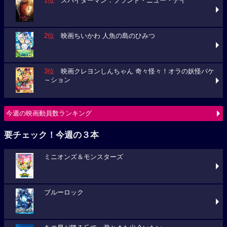
1位
スパイダーマン：ブランド・ニュー・デイ
2位
映画ちいかわ 人魚の島のひみつ
3位
映画クレヨンしんちゃん 奇々怪々！オラの妖怪バケ
～ション
今週の映画動員数ランキング
要チェック！今週の３本
ミニオンズ＆モンスターズ
ブルーロック