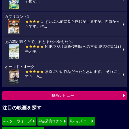
ゃ怖か...
カプリコン・1
★★★★
☆ ずいぶん前に見た感じがしますが、面白かっ
たです。作...
あの花が咲く丘で、君とまた出会えたら。
★★★★★
NHKラジオ深夜便明日への言葉,夏の特集は戦
争と平...
オールド・オーク
★★★★★
素直にいい作品だったと思います。 それにし
ても、永...
映画レビュー
注目の映画を探す
#スターウォーズ
#名探偵コナン
#ディズニー