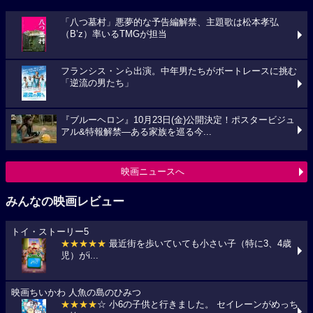
「八つ墓村」悪夢的な予告編解禁、主題歌は松本孝弘
（B’z）率いるTMGが担当
フランシス・ンら出演。中年男たちがボートレースに挑む
「逆流の男たち」
『ブルーヘロン』10月23日(金)公開決定！ポスタービジュ
アル&特報解禁―ある家族を巡る今...
映画ニュースへ
みんなの映画レビュー
トイ・ストーリー5
★★★★★
最近街を歩いていても小さい子（特に3、4歳
児）がi...
映画ちいかわ 人魚の島のひみつ
★★★★
☆ 小6の子供と行きました。 セイレーンがめっち