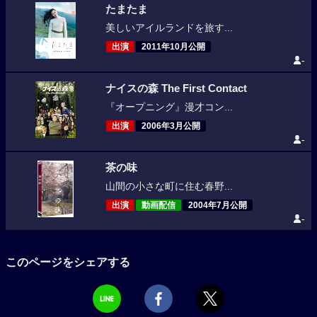
たまたま
美しいアイルランドを旅す...
出演
2011年10月公開
-
ナイスの森 The First Contact
『オープニング』漫才コン...
出演
2006年3月公開
-
茶の味
山間の小さな町に住む春野...
出演
動画配信
2004年7月公開
-
このページをシェアする