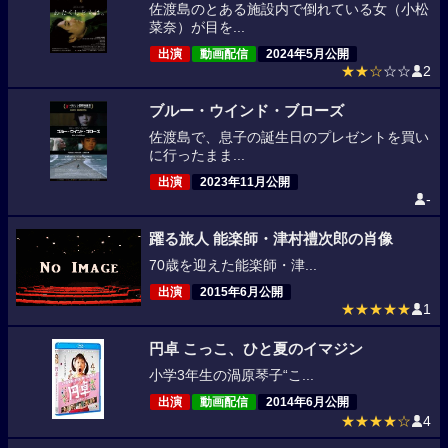
佐渡島のとある施設内で倒れている女（小松
菜奈）が目を...
出演
動画配信
2024年5月公開
★★☆
☆☆
2
ブルー・ウインド・ブローズ
佐渡島で、息子の誕生日のプレゼントを買い
に行ったまま...
出演
2023年11月公開
-
躍る旅人 能楽師・津村禮次郎の肖像
70歳を迎えた能楽師・津...
出演
2015年6月公開
★★★★★
1
円卓 こっこ、ひと夏のイマジン
小学3年生の渦原琴子“こ...
出演
動画配信
2014年6月公開
★★★★☆
4