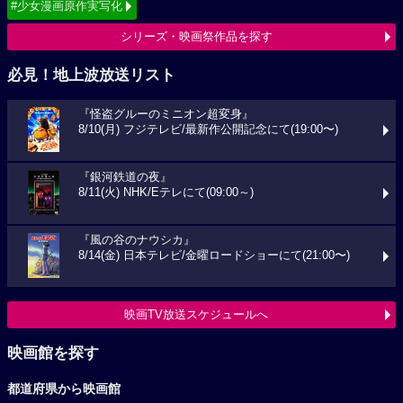
#少女漫画原作実写化
シリーズ・映画祭作品を探す
必見！地上波放送リスト
『怪盗グルーのミニオン超変身』
8/10(月) フジテレビ/最新作公開記念にて(19:00〜)
『銀河鉄道の夜』
8/11(火) NHK/Eテレにて(09:00～)
『風の谷のナウシカ』
8/14(金) 日本テレビ/金曜ロードショーにて(21:00〜)
映画TV放送スケジュールへ
映画館を探す
都道府県から映画館