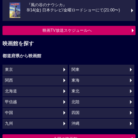
『風の谷のナウシカ』
8/14(金) 日本テレビ/金曜ロードショーにて(21:00〜)
映画TV放送スケジュールへ
映画館を探す
都道府県から映画館
東京
関東
関西
東海
北海道
東北
甲信越
北陸
中国
四国
九州
沖縄