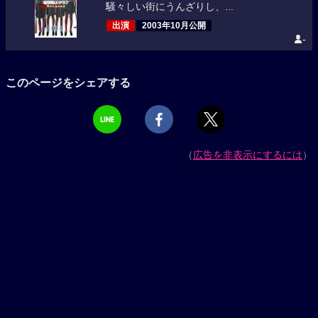
騒々しい街にうんざりし、...
出演
2003年10月公開
-
このページをシェアする
（
広告を非表示にするには
）