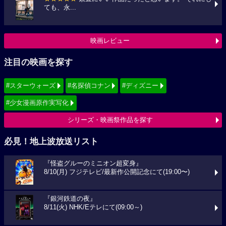
ても、永...
映画レビュー
注目の映画を探す
#スターウォーズ
#名探偵コナン
#ディズニー
#少女漫画原作実写化
シリーズ・映画祭作品を探す
必見！地上波放送リスト
『怪盗グルーのミニオン超変身』
8/10(月) フジテレビ/最新作公開記念にて(19:00〜)
『銀河鉄道の夜』
8/11(火) NHK/Eテレにて(09:00～)