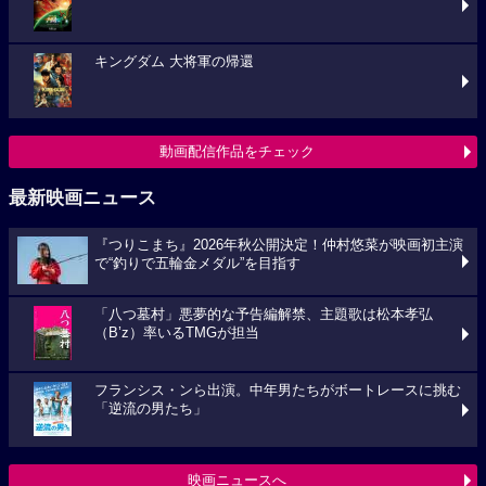
キングダム 大将軍の帰還
動画配信作品をチェック
最新映画ニュース
『つりこまち』2026年秋公開決定！仲村悠菜が映画初主演
で“釣りで五輪金メダル”を目指す
「八つ墓村」悪夢的な予告編解禁、主題歌は松本孝弘
（B’z）率いるTMGが担当
フランシス・ンら出演。中年男たちがボートレースに挑む
「逆流の男たち」
映画ニュースへ