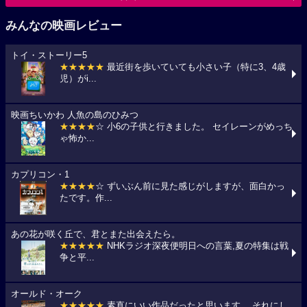
みんなの映画レビュー
トイ・ストーリー5
★★★★★
最近街を歩いていても小さい子（特に3、4歳
児）がi...
映画ちいかわ 人魚の島のひみつ
★★★★
☆ 小6の子供と行きました。 セイレーンがめっち
ゃ怖か...
カプリコン・1
★★★★
☆ ずいぶん前に見た感じがしますが、面白かっ
たです。作...
あの花が咲く丘で、君とまた出会えたら。
★★★★★
NHKラジオ深夜便明日への言葉,夏の特集は戦
争と平...
オールド・オーク
★★★★★
素直にいい作品だったと思います。 それにし