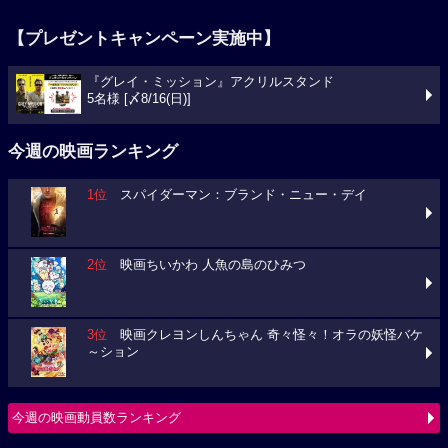
【プレゼントキャンペーン実施中】
『グレイ・ミッション』アクリルスタンド
5名様 [〆8/16(日)]
今週の映画ランキング
1位
スパイダーマン：ブランド・ニュー・デイ
2位
映画ちいかわ 人魚の島のひみつ
3位
映画クレヨンしんちゃん 奇々怪々！オラの妖怪バケ
～ション
今週の映画動員数ランキング