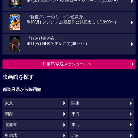
8/7(金) 日本テレビ/金曜ロードショーにて(21:00〜)
『怪盗グルーのミニオン超変身』
8/10(月) フジテレビ/最新作公開記念にて(19:00〜)
『銀河鉄道の夜』
8/11(火) NHK/Eテレにて(09:00～)
映画TV放送スケジュールへ
映画館を探す
都道府県から映画館
東京
関東
関西
東海
北海道
東北
甲信越
北陸