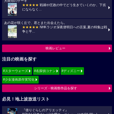
大統領のケーキ
★★★★★
戦禍や圧政の中でどう生きていくのか、下劣
にならなく...
あの花が咲く丘で、君とまた出会えたら。
★★★★★
NHKラジオ深夜便明日への言葉,夏の特集は戦
争と平...
映画レビュー
注目の映画を探す
#スターウォーズ
#名探偵コナン
#ディズニー
#少女漫画原作実写化
シリーズ・映画祭作品を探す
必見！地上波放送リスト
『借りぐらしのアリエッティ』