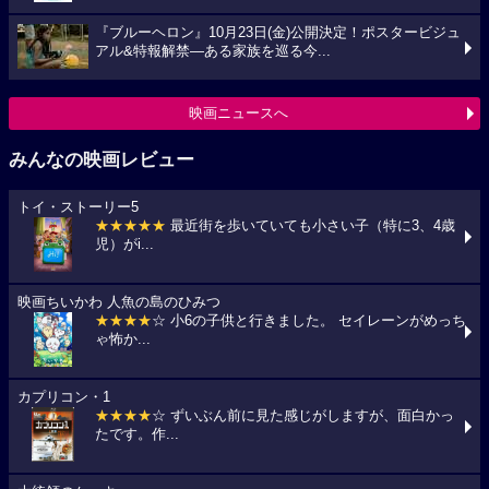
『ブルーヘロン』10月23日(金)公開決定！ポスタービジュ
アル&特報解禁―ある家族を巡る今...
映画ニュースへ
みんなの映画レビュー
トイ・ストーリー5
★★★★★
最近街を歩いていても小さい子（特に3、4歳
児）がi...
映画ちいかわ 人魚の島のひみつ
★★★★
☆ 小6の子供と行きました。 セイレーンがめっち
ゃ怖か...
カプリコン・1
★★★★
☆ ずいぶん前に見た感じがしますが、面白かっ
たです。作...