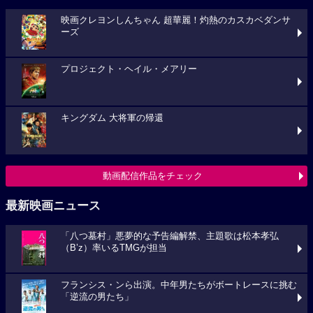
映画クレヨンしんちゃん 超華麗！灼熱のカスカベダンサ
ーズ
プロジェクト・ヘイル・メアリー
キングダム 大将軍の帰還
動画配信作品をチェック
最新映画ニュース
「八つ墓村」悪夢的な予告編解禁、主題歌は松本孝弘
（B’z）率いるTMGが担当
フランシス・ンら出演。中年男たちがボートレースに挑む
「逆流の男たち」