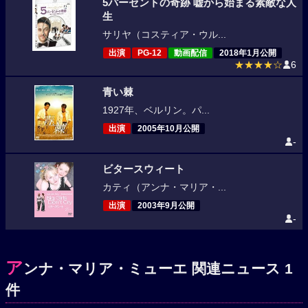
5パーセントの奇跡 嘘から始まる素敵な人
生
サリヤ（コスティア・ウル...
出演
PG-12
動画配信
2018年1月公開
★★★★☆
6
青い棘
1927年、ベルリン。パ...
出演
2005年10月公開
-
ビタースウィート
カティ（アンナ・マリア・...
出演
2003年9月公開
-
ア
ンナ・マリア・ミューエ 関連ニュース 1
件