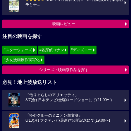
争と平...
映画レビュー
注目の映画を探す
#スターウォーズ
#名探偵コナン
#ディズニー
#少女漫画原作実写化
シリーズ・映画祭作品を探す
必見！地上波放送リスト
『借りぐらしのアリエッティ』
8/7(金) 日本テレビ/金曜ロードショーにて(21:00〜)
『怪盗グルーのミニオン超変身』
8/10(月) フジテレビ/最新作公開記念にて(19:00〜)