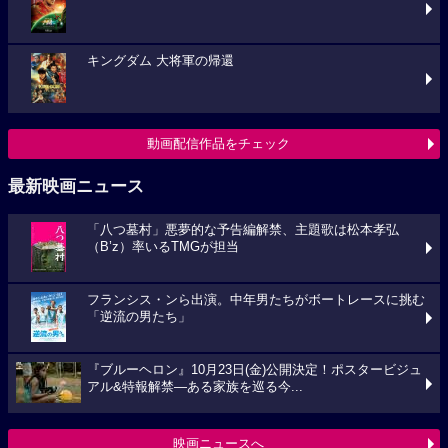
キングダム 大将軍の帰還
動画配信作品をチェック
最新映画ニュース
「八つ墓村」悪夢的な予告編解禁、主題歌は松本孝弘
（B’z）率いるTMGが担当
フランシス・ンら出演。中年男たちがボートレースに挑む
「逆流の男たち」
『ブルーヘロン』10月23日(金)公開決定！ポスタービジュ
アル&特報解禁―ある家族を巡る今...
映画ニュースへ