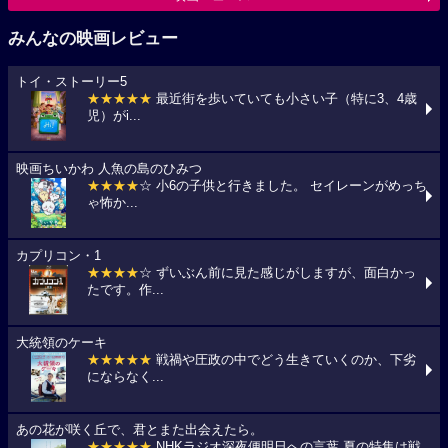
みんなの映画レビュー
トイ・ストーリー5
★★★★★
最近街を歩いていても小さい子（特に3、4歳
児）がi...
映画ちいかわ 人魚の島のひみつ
★★★★
☆ 小6の子供と行きました。 セイレーンがめっち
ゃ怖か...
カプリコン・1
★★★★
☆ ずいぶん前に見た感じがしますが、面白かっ
たです。作...
大統領のケーキ
★★★★★
戦禍や圧政の中でどう生きていくのか、下劣
にならなく...
あの花が咲く丘で、君とまた出会えたら。
★★★★★
NHKラジオ深夜便明日への言葉,夏の特集は戦