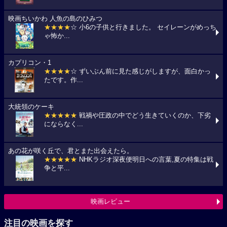
映画ちいかわ 人魚の島のひみつ
★★★★
☆ 小6の子供と行きました。 セイレーンがめっち
ゃ怖か...
カプリコン・1
★★★★
☆ ずいぶん前に見た感じがしますが、面白かっ
たです。作...
大統領のケーキ
★★★★★
戦禍や圧政の中でどう生きていくのか、下劣
にならなく...
あの花が咲く丘で、君とまた出会えたら。
★★★★★
NHKラジオ深夜便明日への言葉,夏の特集は戦
争と平...
映画レビュー
注目の映画を探す