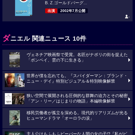
B. Z.ゴールドバーグ...
出演
2002年7月公開
-
ダ
ニエル 関連ニュース 10件
ヴェネチア映画祭で受賞。名匠がナポリの街を捉えた
「ポンペイ、雲の下に生きる」
世界が僕を忘れても。『スパイダーマン：ブランド・
ニュー・デイ』特別ビジュアル＆特別映像解禁
狭い空間で展開される圧倒的な群舞の迫力とその秘密
「アン・リー／はじまりの物語」本編映像解禁
移民労働者が孤立を深める。現代的リアリズムが光る
ヒューマンドラマ「オーロラの涙」
主人公はもふもふビーバーな人間の女の子!?『私がビ