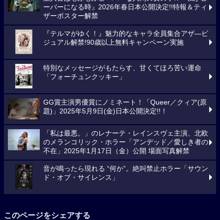
ーバーになる時』2026年春日本公開決定!!特報＆ティ
ザーポスター解禁
『テルマがゆく！』魅力的なキャラ全員集合アザ―ビ
ジュアル解禁!90歳以上無料キャンペーン実施
特別なメッセージがもたらす、甘くてほろ苦い運命
「フォーチュンクッキー」
GG賞主演男優賞にノミネート！「Queer／クィア(原
題)」2025年5月9日(金)日本公開決定!!！
「私は最悪。」のレナーテ・レインスヴェ主演、北欧
のメランコリック・ホラー「アンデッド／愛しき者の
不在」2025年1月17日（金）公開 場面写真解禁
音が鳴ったら現れる “何か”。絶叫禁止ホラー「サウン
ド・オブ・サイレンス」
このページをシェアする