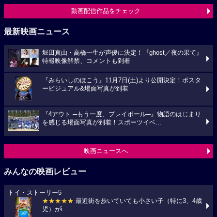
動画配信作品をチェック
最新映画ニュース
堀田真由・高橋一生が声優に決定！『ghost／夜の果て』
特報映像解禁、コメントも到着
『みらいしのほこう』11月7日(土)より公開決定！ポスタ
ービジュアル&場面写真が到着
『4アウト ─もう一度、プレイボール─』物語のはじまり
を感じる場面写真が到着！スポーツイベ...
映画ニュースへ
みんなの映画レビュー
トイ・ストーリー5
★★★★★
最近街を歩いていても小さい子（特に3、4歳
児）がi...