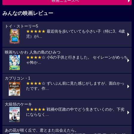
映画ニュースへ
みんなの映画レビュー
トイ・ストーリー5
★★★★★
最近街を歩いていても小さい子（特に3、4歳
児）がi...
映画ちいかわ 人魚の島のひみつ
★★★★
☆ 小6の子供と行きました。 セイレーンがめっち
ゃ怖か...
カプリコン・1
★★★★
☆ ずいぶん前に見た感じがしますが、面白かっ
たです。作...
大統領のケーキ
★★★★★
戦禍や圧政の中でどう生きていくのか、下劣
にならなく...
あの花が咲く丘で、君とまた出会えたら。