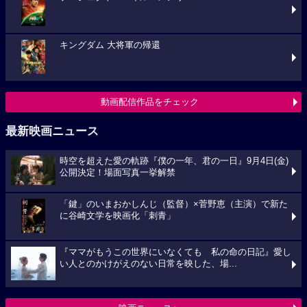
キングダム 大将軍の帰還
動画配信作品をチェック
最新映画ニュース
時空を超えた愛の軌跡『僕の一年、君の一日』9月4日(金)
公開決定！場面写真一挙解禁
「鍵」のいまおかしんじ（監督）×菅野恵（主演）で新た
に谷崎文学を映画化「刺青」
『ママがもうこの世界にいなくても 私の命の日記』愛し
い人とのかけがえのない日常を映した、場...