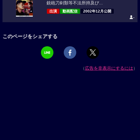
銃砲刀剣類等不法所持及び...
出演
動画配信
2002年12月公開
-
このページをシェアする
（
広告を非表示にするには
）