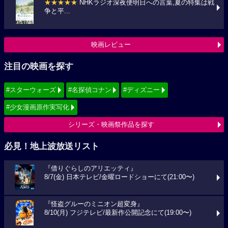
★★★★★
NHKラジオ深夜便明日への言葉,夏の特集は戦
争と平...
映画レビュー
注目の映画を探す
#スターウォーズ
#名探偵コナン
#ディズニー
#少女漫画原作実写化
シリーズ・映画祭作品を探す
必見！地上波放送リスト
『借りぐらしのアリエッティ』
8/7(金) 日本テレビ/金曜ロードショーにて(21:00〜)
『怪盗グルーのミニオン超変身』
8/10(月) フジテレビ/最新作公開記念にて(19:00〜)