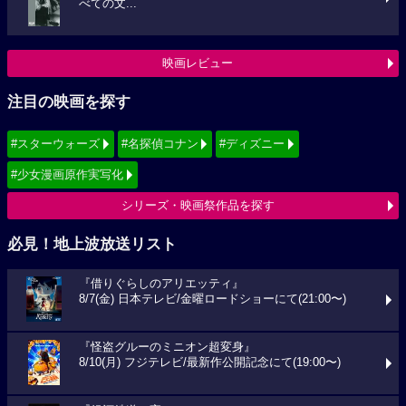
べての文...
映画レビュー
注目の映画を探す
#スターウォーズ
#名探偵コナン
#ディズニー
#少女漫画原作実写化
シリーズ・映画祭作品を探す
必見！地上波放送リスト
『借りぐらしのアリエッティ』
8/7(金) 日本テレビ/金曜ロードショーにて(21:00〜)
『怪盗グルーのミニオン超変身』
8/10(月) フジテレビ/最新作公開記念にて(19:00〜)