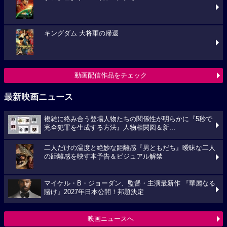
キングダム 大将軍の帰還
動画配信作品をチェック
最新映画ニュース
複雑に絡み合う登場人物たちの関係性が明らかに『5秒で
完全犯罪を生成する方法』人物相関図＆新...
二人だけの温度と絶妙な距離感『男ともだち』曖昧な二人
の距離感を映す本予告＆ビジュアル解禁
マイケル・B・ジョーダン、監督・主演最新作 『華麗なる
賭け』2027年日本公開！邦題決定
映画ニュースへ