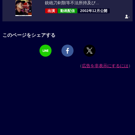
銃砲刀剣類等不法所持及び...
出演
動画配信
2002年12月公開
-
このページをシェアする
（
広告を非表示にするには
）