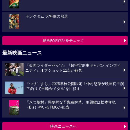
キングダム 大将軍の帰還
動画配信作品をチェック
最新映画ニュース
『仮面ライダーゼッツ』『超宇宙刑事ギャバン インフィ
ニティ』オフショット11点が解禁
『つりこまち』2026年秋公開決定！仲村悠菜が映画初主演
で“釣りで五輪金メダル”を目指す
「八つ墓村」悪夢的な予告編解禁、主題歌は松本孝弘
（B’z）率いるTMGが担当
映画ニュースへ