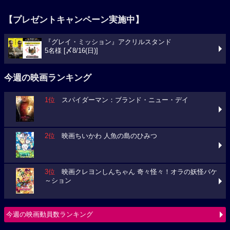
【プレゼントキャンペーン実施中】
『グレイ・ミッション』アクリルスタンド
5名様 [〆8/16(日)]
今週の映画ランキング
1位
スパイダーマン：ブランド・ニュー・デイ
2位
映画ちいかわ 人魚の島のひみつ
3位
映画クレヨンしんちゃん 奇々怪々！オラの妖怪バケ
～ション
今週の映画動員数ランキング