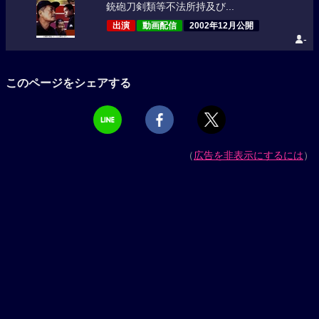
銃砲刀剣類等不法所持及び...
出演
動画配信
2002年12月公開
-
このページをシェアする
（
広告を非表示にするには
）