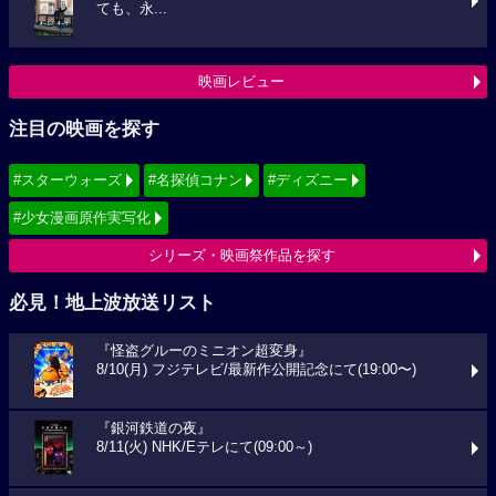
ても、永...
映画レビュー
注目の映画を探す
#スターウォーズ
#名探偵コナン
#ディズニー
#少女漫画原作実写化
シリーズ・映画祭作品を探す
必見！地上波放送リスト
『怪盗グルーのミニオン超変身』
8/10(月) フジテレビ/最新作公開記念にて(19:00〜)
『銀河鉄道の夜』
8/11(火) NHK/Eテレにて(09:00～)