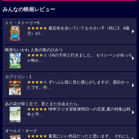
みんなの映画レビュー
トイ・ストーリー5
★★★★★
最近街を歩いていても小さい子（特に3、4歳
児）がi...
映画ちいかわ 人魚の島のひみつ
★★★★
☆ 小6の子供と行きました。 セイレーンがめっち
ゃ怖か...
カプリコン・1
★★★★
☆ ずいぶん前に見た感じがしますが、面白かっ
たです。作...
あの花が咲く丘で、君とまた出会えたら。
★★★★★
NHKラジオ深夜便明日への言葉,夏の特集は戦
争と平...
オールド・オーク
★★★★★
素直にいい作品だったと思います。 それにし