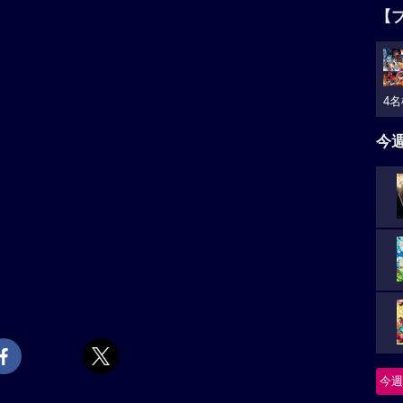
【
4名
今
今週