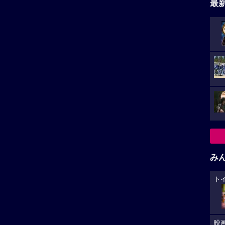
最
み
ト
映