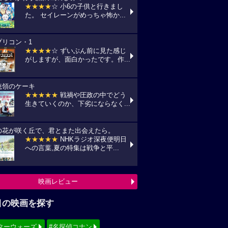
★★★★
☆ 小6の子供と行きまし
た。 セイレーンがめっちゃ怖か...
プリコン・1
★★★★
☆ ずいぶん前に見た感じ
がしますが、面白かったです。作...
統領のケーキ
★★★★★
戦禍や圧政の中でどう
生きていくのか、下劣にならなく...
の花が咲く丘で、君とまた出会えたら。
★★★★★
NHKラジオ深夜便明日
への言葉,夏の特集は戦争と平...
映画レビュー
目の映画を探す
ターウォーズ
#名探偵コナン