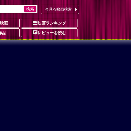
今見る映画検索
の映画
映画ランキング
作品
レビューを読む