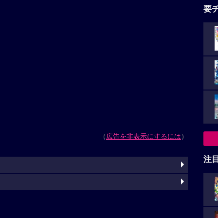
要
（
広告を非表示にするには
）
注