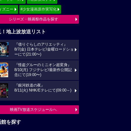
ィズニー
#少女漫画原作実写化
シリーズ・映画祭作品を探す
見！地上波放送リスト
『借りぐらしのアリエッティ』
8/7(金) 日本テレビ/金曜ロードショ
ーにて(21:00〜)
『怪盗グルーのミニオン超変身』
8/10(月) フジテレビ/最新作公開記
念にて(19:00〜)
『銀河鉄道の夜』
8/11(火) NHK/Eテレにて(09:00～)
映画TV放送スケジュールへ
画館を探す