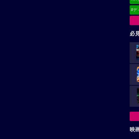
#デ
必
映