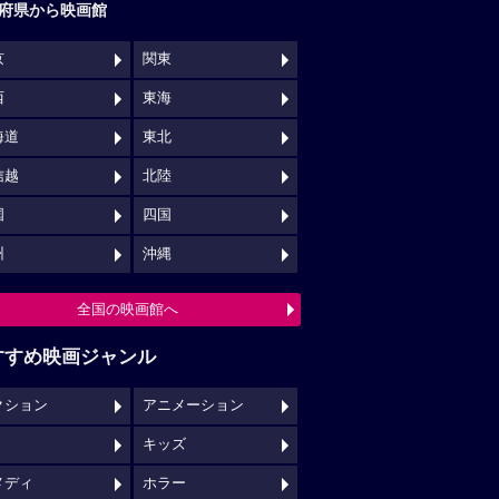
府県から映画館
京
関東
西
東海
海道
東北
信越
北陸
国
四国
州
沖縄
全国の映画館へ
すすめ映画ジャンル
クション
アニメーション
キッズ
メディ
ホラー