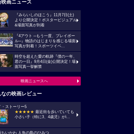
新映画ニュース
『みらいしのほこう』11月7日(土)
より公開決定！ポスタービジュアル
&場面写真が到着
『4アウト ─もう一度、プレイボー
ル─』物語のはじまりを感じる場面
写真が到着！スポーツイベ...
時空を超えた愛の軌跡『僕の一年、
君の一日』9月4日(金)公開決定！場
面写真一挙解禁
映画ニュースへ
んなの映画レビュー
イ・ストーリー5
★★★★★
最近街を歩いていても
小さい子（特に3、4歳児）がi...
画ちいかわ 人魚の島のひみつ