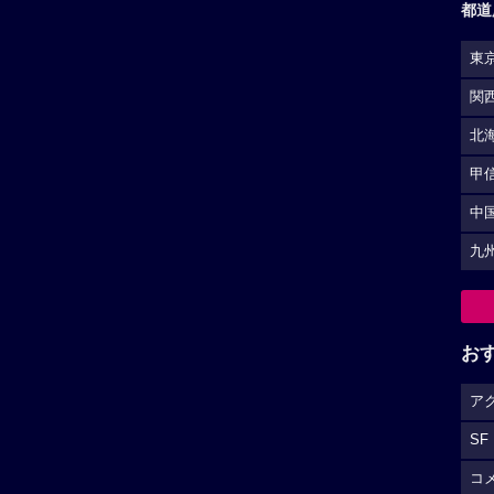
都道
東
関
北
甲
中
九
お
ア
SF
コ