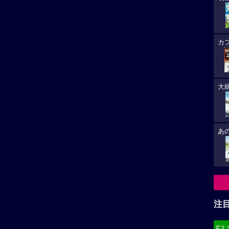
カ
大
あ
注
#ス