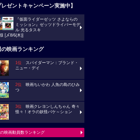
プレゼントキャンペーン実施中】
『仮面ライダーゼッツ さよならの
ミッション』ゼッツドライバーモデ
ル 光るタスキ
様 [〆8/6(木)]
週の映画ランキング
1位
スパイダーマン：ブランド・
ニュー・デイ
2位
映画ちいかわ 人魚の島のひみ
つ
3位
映画クレヨンしんちゃん 奇々
怪々！オラの妖怪バケ～ション
の映画動員数ランキング