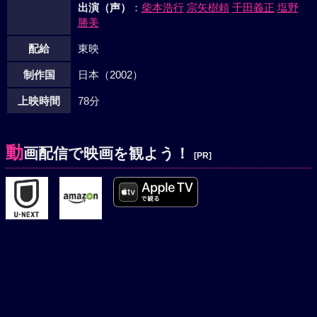
出演（声）
：
柴本浩行
宗矢樹頼
千田義正
塩野
勝美
配給
東映
制作国
日本（2002）
上映時間
78分
動
画配信で映画を観よう！
[PR]