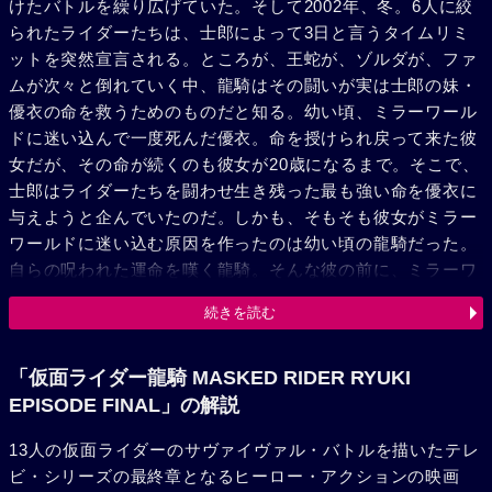
けたバトルを繰り広げていた。そして2002年、冬。6人に絞
られたライダーたちは、士郎によって3日と言うタイムリミ
ットを突然宣言される。ところが、王蛇が、ゾルダが、ファ
ムが次々と倒れていく中、龍騎はその闘いが実は士郎の妹・
優衣の命を救うためのものだと知る。幼い頃、ミラーワール
ドに迷い込んで一度死んだ優衣。命を授けられ戻って来た彼
女だが、その命が続くのも彼女が20歳になるまで。そこで、
士郎はライダーたちを闘わせ生き残った最も強い命を優衣に
与えようと企んでいたのだ。しかも、そもそも彼女がミラー
ワールドに迷い込む原因を作ったのは幼い頃の龍騎だった。
自らの呪われた運命を嘆く龍騎。そんな彼の前に、ミラーワ
ールドから影の龍騎とも言える最後のライダー、リュウガが
続きを読む
出現。龍騎とナイトに闘いを挑んでくる。ところが同じ頃、
闘いを止めさせようと優衣が自らの命を絶った。悲しみに暮
れる龍騎はリュウガを倒すと、ナイトとの闘いを一時休戦
「仮面ライダー龍騎 MASKED RIDER RYUKI
し、ミラーワールドから溢れ出るモンスター退治に乗り出し
EPISODE FINAL」の解説
ていく。
13人の仮面ライダーのサヴァイヴァル・バトルを描いたテレ
ビ・シリーズの最終章となるヒーロー・アクションの映画