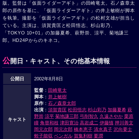
版。監督は「仮面ライダーアギト」の田崎竜太。石ノ森章太
郎の原作を基に、「仮面ライダーアギト」の井上敏樹が脚本
を執筆。撮影を「仮面ライダーアギト」の松村文雄が担当し
ている。主演は、須賀貴匡と松田悟志、杉山彩乃、
「TOKYO 10+01」の加藤夏希、萩野崇、涼平、菊地謙三
郎。HD24Pからのキネコ。
公
開日・キャスト、その他基本情報
公開日
2002年8月8日
監督
：
田崎竜太
脚本
：
井上敏樹
原作
：
石ノ森章太郎
出演
：
須賀貴匡
松田悟志
杉山彩乃
加藤夏希
萩
野崇
涼平
菊地謙三郎
弓削智久
久遠さやか
栗原
キャスト
瞳
角替和枝
津田寛治
高岩成二
伊藤慎
押川善文
岡元次郎
岡元次郎
橋本恵子
清水真子
沢向要士
蛭子能収
ベンガル
賀集利樹
要潤