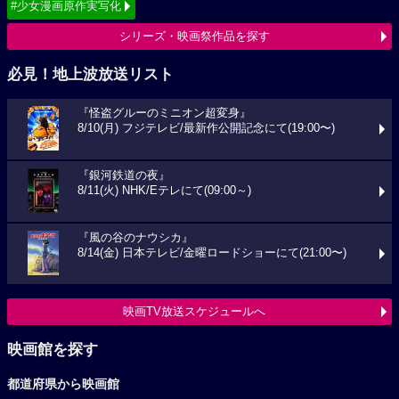
#少女漫画原作実写化
シリーズ・映画祭作品を探す
必見！地上波放送リスト
『怪盗グルーのミニオン超変身』
8/10(月) フジテレビ/最新作公開記念にて(19:00〜)
『銀河鉄道の夜』
8/11(火) NHK/Eテレにて(09:00～)
『風の谷のナウシカ』
8/14(金) 日本テレビ/金曜ロードショーにて(21:00〜)
映画TV放送スケジュールへ
映画館を探す
都道府県から映画館