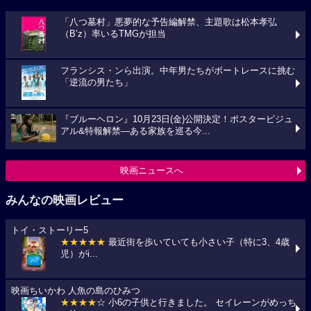
「八つ墓村」悪夢的な予告編解禁、主題歌は松本孝弘
（B’z）率いるTMGが担当
フランシス・ンら出演。中年男たちがボートレースに挑む
「逆流の男たち」
『ブルーヘロン』10月23日(金)公開決定！ポスタービジュ
アル&特報解禁―ある家族を巡る今...
映画ニュースへ
みんなの映画レビュー
トイ・ストーリー5
★★★★★
最近街を歩いていても小さい子（特に3、4歳
児）がi...
映画ちいかわ 人魚の島のひみつ
★★★★
☆ 小6の子供と行きました。 セイレーンがめっち