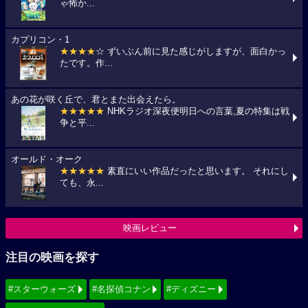
ゃ怖か...
カプリコン・1
★★★★
☆ ずいぶん前に見た感じがしますが、面白かっ
たです。作...
あの花が咲く丘で、君とまた出会えたら。
★★★★★
NHKラジオ深夜便明日への言葉,夏の特集は戦
争と平...
オールド・オーク
★★★★★
素直にいい作品だったと思います。 それにし
ても、永...
映画レビュー
注目の映画を探す
#スターウォーズ
#名探偵コナン
#ディズニー