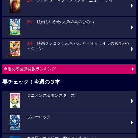
1位
スパイダーマン：ブランド・ニュー・デイ
2位
映画ちいかわ 人魚の島のひみつ
3位
映画クレヨンしんちゃん 奇々怪々！オラの妖怪バケ
～ション
今週の映画動員数ランキング
要チェック！今週の３本
ミニオンズ＆モンスターズ
ブルーロック