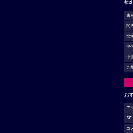
都道
東
関
北
甲
中
九
お
ア
SF
コ