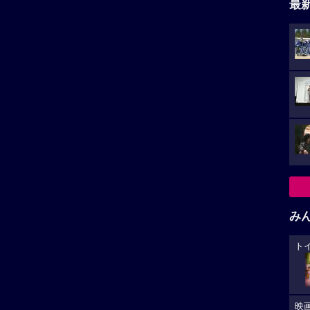
最
み
ト
映