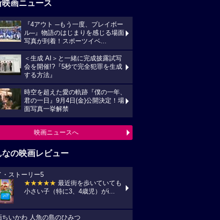
新映画ニュース
『4アウト ─もう一度、プレイボー
ル─』物語のはじまりを感じる場面
写真が到着！スポーツイベ...
＜生成 AI＞と一緒に完成披露試写
会を開催!?『5秒で完全犯罪を生成
する方法』
時空を超えた愛の軌跡『僕の一年、
君の一日』9月4日(金)公開決定！場
面写真一挙解禁
映画ニュースへ
んなの映画レビュー
イ・ストーリー5
★★★★★
最近街を歩いていても
小さい子（特に3、4歳児）がi...
画ちいかわ 人魚の島のひみつ