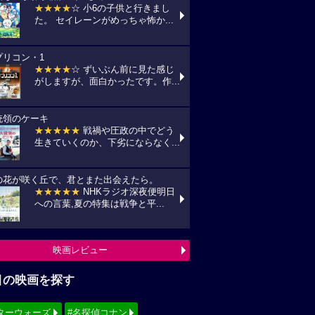
★★★★
☆ 小6の子供と行きまし
た。 セイレーンがめっちゃ怖か...
プリコン・1
★★★★
☆ ずいぶん前に見た感じ
がしますが、面白かったです。作...
統領のケーキ
★★★★★
戦禍や圧政の中でどう
生きていくのか、下劣にならなく...
の花が咲く丘で、君とまた出会えたら。
★★★★★
NHKラジオ深夜便明日
への言葉,夏の特集は戦争と平...
映画レビュー
目の映画を探す
ターウォーズ
#名探偵コナン