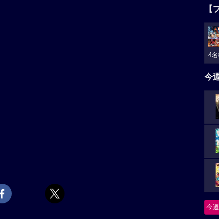
【
4名
今
今週