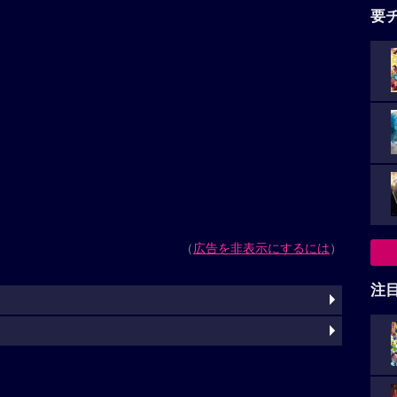
要
（
広告を非表示にするには
）
注