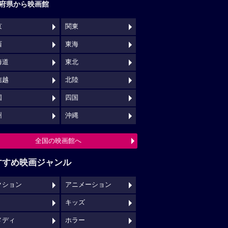
府県から映画館
京
関東
西
東海
海道
東北
信越
北陸
国
四国
州
沖縄
全国の映画館へ
すすめ映画ジャンル
クション
アニメーション
キッズ
メディ
ホラー