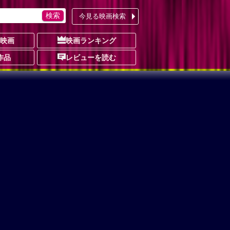
今見る映画検索
の映画
映画ランキング
作品
レビューを読む