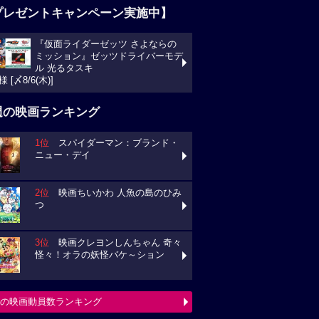
プレゼントキャンペーン実施中】
『仮面ライダーゼッツ さよならの
ミッション』ゼッツドライバーモデ
ル 光るタスキ
様 [〆8/6(木)]
週の映画ランキング
1位
スパイダーマン：ブランド・
ニュー・デイ
2位
映画ちいかわ 人魚の島のひみ
つ
3位
映画クレヨンしんちゃん 奇々
怪々！オラの妖怪バケ～ション
の映画動員数ランキング