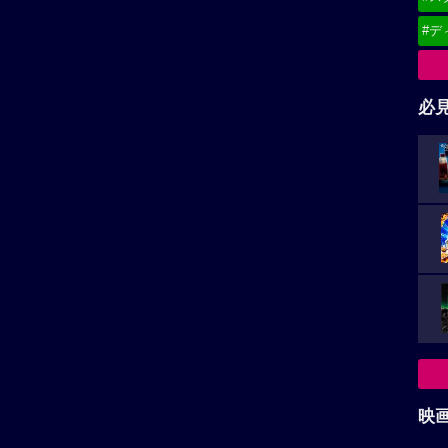
#デ
必
映