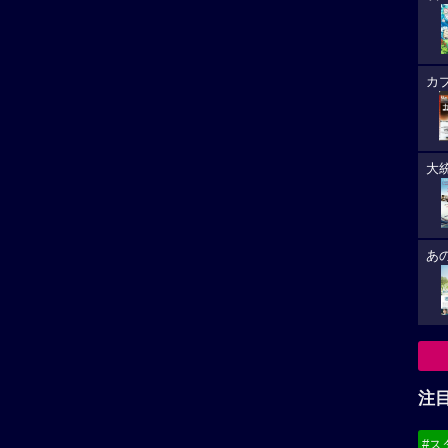
カ
大
あ
注
#ス