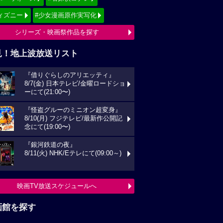
ィズニー
#少女漫画原作実写化
シリーズ・映画祭作品を探す
見！地上波放送リスト
『借りぐらしのアリエッティ』
8/7(金) 日本テレビ/金曜ロードショ
ーにて(21:00〜)
『怪盗グルーのミニオン超変身』
8/10(月) フジテレビ/最新作公開記
念にて(19:00〜)
『銀河鉄道の夜』
8/11(火) NHK/Eテレにて(09:00～)
映画TV放送スケジュールへ
画館を探す