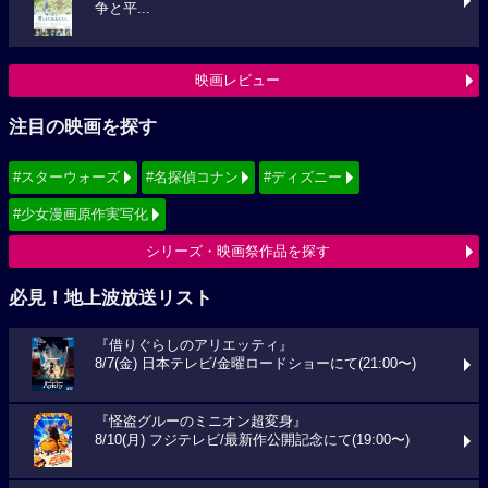
争と平...
映画レビュー
注目の映画を探す
#スターウォーズ
#名探偵コナン
#ディズニー
#少女漫画原作実写化
シリーズ・映画祭作品を探す
必見！地上波放送リスト
『借りぐらしのアリエッティ』
8/7(金) 日本テレビ/金曜ロードショーにて(21:00〜)
『怪盗グルーのミニオン超変身』
8/10(月) フジテレビ/最新作公開記念にて(19:00〜)