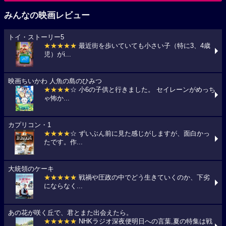
みんなの映画レビュー
トイ・ストーリー5
★★★★★
最近街を歩いていても小さい子（特に3、4歳
児）がi...
映画ちいかわ 人魚の島のひみつ
★★★★
☆ 小6の子供と行きました。 セイレーンがめっち
ゃ怖か...
カプリコン・1
★★★★
☆ ずいぶん前に見た感じがしますが、面白かっ
たです。作...
大統領のケーキ
★★★★★
戦禍や圧政の中でどう生きていくのか、下劣
にならなく...
あの花が咲く丘で、君とまた出会えたら。
★★★★★
NHKラジオ深夜便明日への言葉,夏の特集は戦