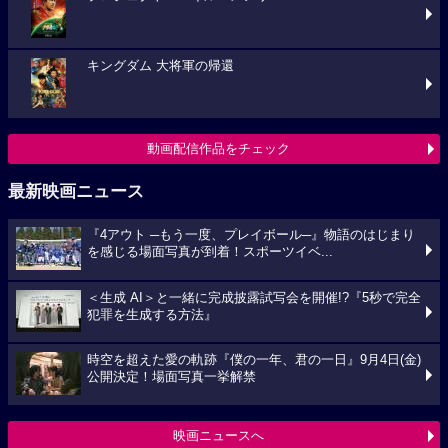
キングダム 大将軍の帰還
動画配信作品をチェック
最新映画ニュース
『4アウト ─もう一度、プレイボール─』物語のはじまり
を感じる場面写真が到着！スポーツイベ...
＜生成 AI＞と一緒に完成披露試写会を開催!?『5秒で完全
犯罪を生成する方法』
時空を超えた愛の軌跡『僕の一年、君の一日』9月4日(金)
公開決定！場面写真一挙解禁
映画ニュースへ