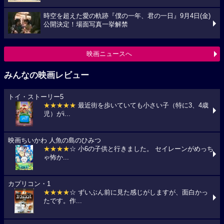
時空を超えた愛の軌跡『僕の一年、君の一日』9月4日(金)
公開決定！場面写真一挙解禁
映画ニュースへ
みんなの映画レビュー
トイ・ストーリー5
★★★★★
最近街を歩いていても小さい子（特に3、4歳
児）がi...
映画ちいかわ 人魚の島のひみつ
★★★★
☆ 小6の子供と行きました。 セイレーンがめっち
ゃ怖か...
カプリコン・1
★★★★
☆ ずいぶん前に見た感じがしますが、面白かっ
たです。作...