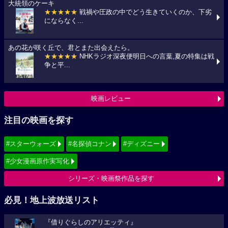
大統領のケーキ
★★★★★
戦禍や圧政の中でどう生きていくのか、下劣
にならなく...
あの花が咲く丘で、君とまた出会えたら。
★★★★★
NHKラジオ深夜便明日への言葉,夏の特集は戦
争と平...
映画レビュー
注目の映画を探す
#スターウォーズ
#名探偵コナン
#ディズニー
#少女漫画原作実写化
シリーズ・映画祭作品を探す
必見！地上波放送リスト
『借りぐらしのアリエッティ』