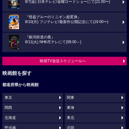
8/7(金) 日本テレビ/金曜ロードショーにて(21:00〜)
『怪盗グルーのミニオン超変身』
8/10(月) フジテレビ/最新作公開記念にて(19:00〜)
『銀河鉄道の夜』
8/11(火) NHK/Eテレにて(09:00～)
映画TV放送スケジュールへ
映画館を探す
都道府県から映画館
東京
関東
関西
東海
北海道
東北
甲信越
北陸