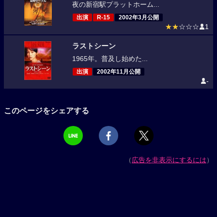
夜の新宿駅プラットホーム...
出演
R-15
2002年3月公開
★★
☆☆☆
1
ラストシーン
1965年。普及し始めた...
出演
2002年11月公開
-
このページをシェアする
（
広告を非表示にするには
）