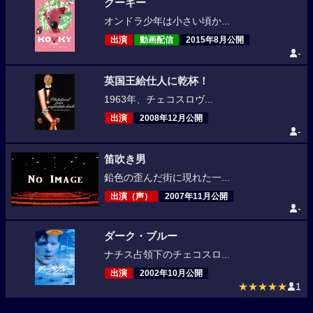
クーキー
オンドラ少年は小さい頃か...
出演
動画配信
2015年8月公開
-
英国王給仕人に乾杯！
1963年、チェコスロヴ...
出演
2008年12月公開
-
笛吹き男
鉛色の歪んだ街に現れた一...
出演（声）
2007年11月公開
-
ダーク・ブルー
ナチス占領下のチェコスロ...
出演
2002年10月公開
★★★★★
1