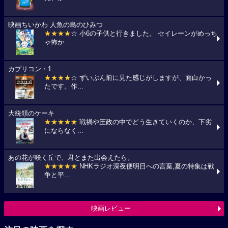
映画ちいかわ 人魚の島のひみつ
★★★★
☆ 小6の子供と行きました。 セイレーンがめっち
ゃ怖か...
カプリコン・1
★★★★
☆ ずいぶん前に見た感じがしますが、面白かっ
たです。作...
大統領のケーキ
★★★★★
戦禍や圧政の中でどう生きていくのか、下劣
にならなく...
あの花が咲く丘で、君とまた出会えたら。
★★★★★
NHKラジオ深夜便明日への言葉,夏の特集は戦
争と平...
映画レビュー