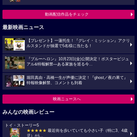
動画配信作品をチェック
最新映画ニュース
【プレゼント】一蓮托生！『グレイ・ミッション』アクリ
ルスタンドが抽選で5名様に当たる！
『ブルーヘロン』10月23日(金)公開決定！ポスタービジュ
アル&特報解禁―ある家族を巡る今...
堀田真由・高橋一生が声優に決定！『ghost／夜の果て』
特報映像解禁、コメントも到着
映画ニュースへ
みんなの映画レビュー
トイ・ストーリー5
★★★★★
最近街を歩いていても小さい子（特に3、4歳
児）がi...