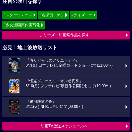
注目の映画を探す
#スターウォーズ
#名探偵コナン
#ディズニー
#少女漫画原作実写化
シリーズ・映画祭作品を探す
必見！地上波放送リスト
『借りぐらしのアリエッティ』
8/7(金) 日本テレビ/金曜ロードショーにて(21:00〜)
『怪盗グルーのミニオン超変身』
8/10(月) フジテレビ/最新作公開記念にて(19:00〜)
『銀河鉄道の夜』
8/11(火) NHK/Eテレにて(09:00～)
映画TV放送スケジュールへ