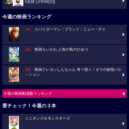
5名様 [〆8/16(日)]
今週の映画ランキング
1位
スパイダーマン：ブランド・ニュー・デイ
2位
映画ちいかわ 人魚の島のひみつ
3位
映画クレヨンしんちゃん 奇々怪々！オラの妖怪バケ
～ション
今週の映画動員数ランキング
要チェック！今週の３本
ミニオンズ＆モンスターズ