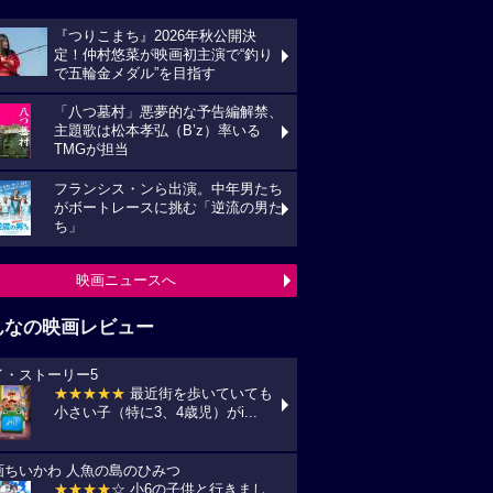
『つりこまち』2026年秋公開決
定！仲村悠菜が映画初主演で“釣り
で五輪金メダル”を目指す
「八つ墓村」悪夢的な予告編解禁、
主題歌は松本孝弘（B’z）率いる
TMGが担当
フランシス・ンら出演。中年男たち
がボートレースに挑む「逆流の男た
ち」
映画ニュースへ
んなの映画レビュー
イ・ストーリー5
★★★★★
最近街を歩いていても
小さい子（特に3、4歳児）がi...
画ちいかわ 人魚の島のひみつ
★★★★
☆ 小6の子供と行きまし