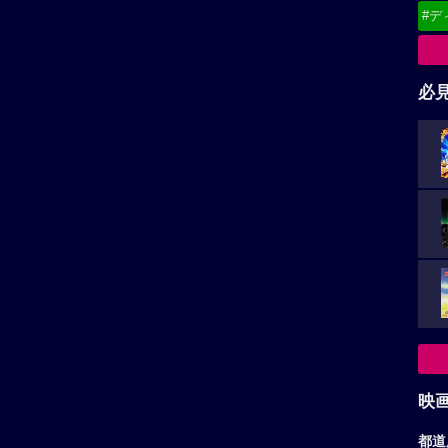
#デ
必
映
都道