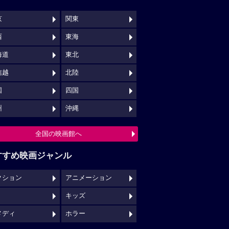
京
関東
西
東海
海道
東北
信越
北陸
国
四国
州
沖縄
全国の映画館へ
すすめ映画ジャンル
クション
アニメーション
キッズ
メディ
ホラー