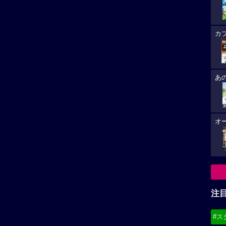
カ
あ
オ
注
#ス