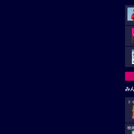
み
ト
映