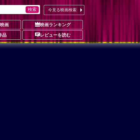
今見る映画検索
の映画
映画ランキング
作品
レビューを読む