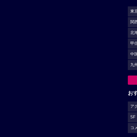
東
関
北
甲
中
九
お
ア
SF
コ