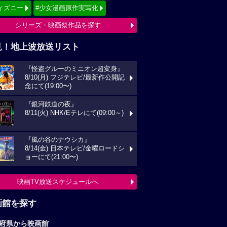
ィズニー
#少女漫画原作実写化
シリーズ・映画祭作品を探す
見！地上波放送リスト
『怪盗グルーのミニオン超変身』
8/10(月) フジテレビ/最新作公開記
念にて(19:00〜)
『銀河鉄道の夜』
8/11(火) NHK/Eテレにて(09:00～)
『風の谷のナウシカ』
8/14(金) 日本テレビ/金曜ロードシ
ョーにて(21:00〜)
映画TV放送スケジュールへ
画館を探す
府県から映画館