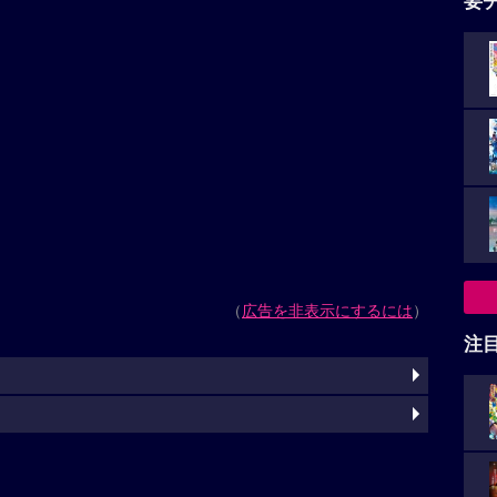
要
（
広告を非表示にするには
）
注