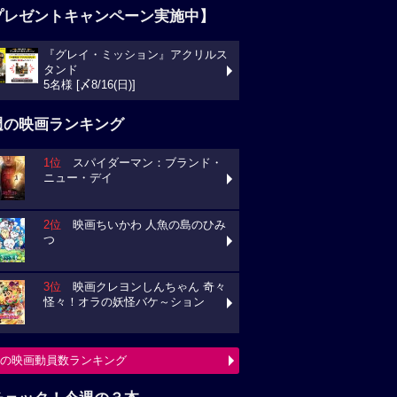
プレゼントキャンペーン実施中】
『グレイ・ミッション』アクリルス
タンド
5名様 [〆8/16(日)]
週の映画ランキング
1位
スパイダーマン：ブランド・
ニュー・デイ
2位
映画ちいかわ 人魚の島のひみ
つ
3位
映画クレヨンしんちゃん 奇々
怪々！オラの妖怪バケ～ション
の映画動員数ランキング