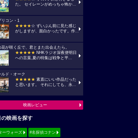
た。 セイレーンがめっちゃ怖か...
プリコン・1
★★★★
☆ ずいぶん前に見た感じ
がしますが、面白かったです。作...
の花が咲く丘で、君とまた出会えたら。
★★★★★
NHKラジオ深夜便明日
への言葉,夏の特集は戦争と平...
ールド・オーク
★★★★★
素直にいい作品だった
と思います。 それにしても、永...
映画レビュー
目の映画を探す
ターウォーズ
#名探偵コナン