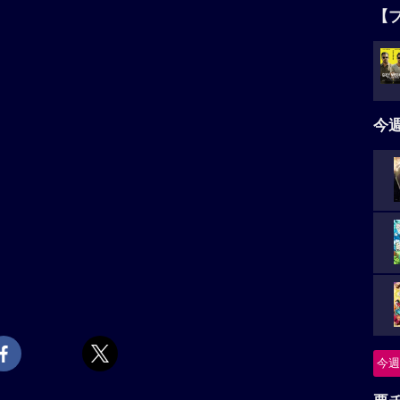
【
今
今週