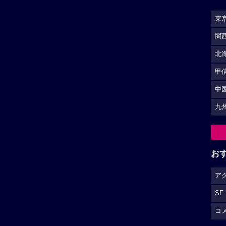
東
関
北
甲
中
九
お
ア
SF
コ