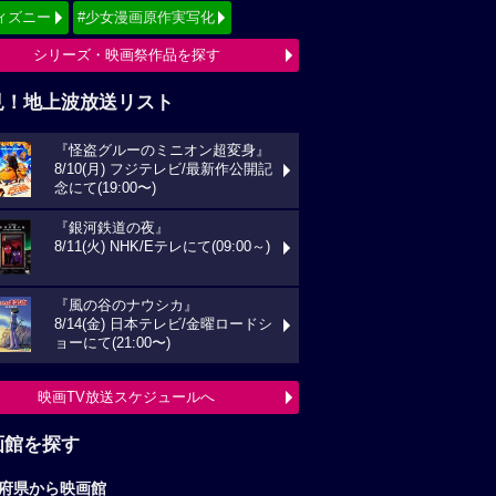
ィズニー
#少女漫画原作実写化
シリーズ・映画祭作品を探す
見！地上波放送リスト
『怪盗グルーのミニオン超変身』
8/10(月) フジテレビ/最新作公開記
念にて(19:00〜)
『銀河鉄道の夜』
8/11(火) NHK/Eテレにて(09:00～)
『風の谷のナウシカ』
8/14(金) 日本テレビ/金曜ロードシ
ョーにて(21:00〜)
映画TV放送スケジュールへ
画館を探す
府県から映画館