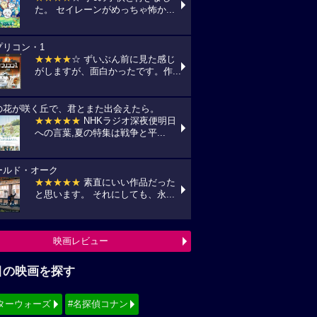
た。 セイレーンがめっちゃ怖か...
プリコン・1
★★★★
☆ ずいぶん前に見た感じ
がしますが、面白かったです。作...
の花が咲く丘で、君とまた出会えたら。
★★★★★
NHKラジオ深夜便明日
への言葉,夏の特集は戦争と平...
ールド・オーク
★★★★★
素直にいい作品だった
と思います。 それにしても、永...
映画レビュー
目の映画を探す
ターウォーズ
#名探偵コナン