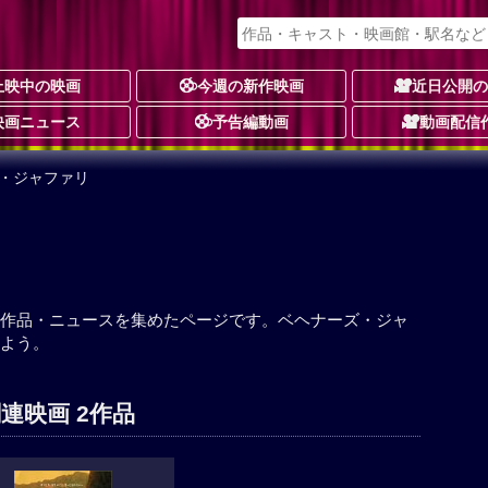
上映中の映画
今週の新作映画
近日公開
映画ニュース
予告編動画
動画配信
ズ・ジャファリ
リ
作品・ニュースを集めたページです。ベヘナーズ・ジャ
よう。
連映画 2作品