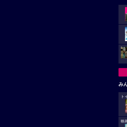
み
ト
映