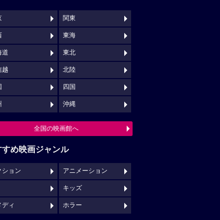
京
関東
西
東海
海道
東北
信越
北陸
国
四国
州
沖縄
全国の映画館へ
すすめ映画ジャンル
クション
アニメーション
キッズ
メディ
ホラー