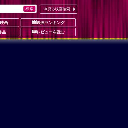
今見る映画検索
の映画
映画ランキング
作品
レビューを読む