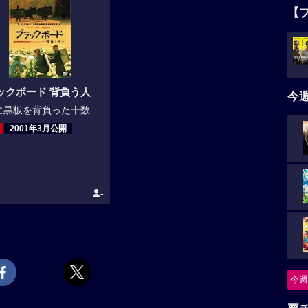
【
ックボード 背負う人
今
黒板を背負った十数...
2001年3月公開
-
今週