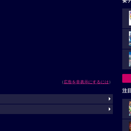
要
（
広告を非表示にするには
）
注