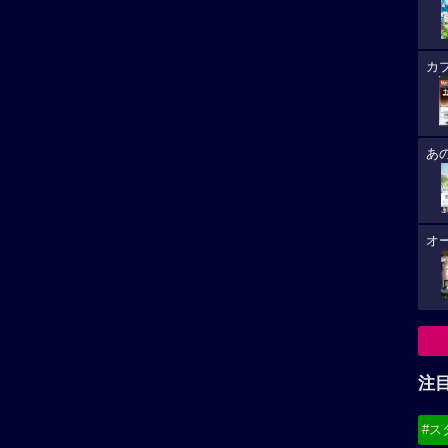
カ
あ
オ
注
#ス