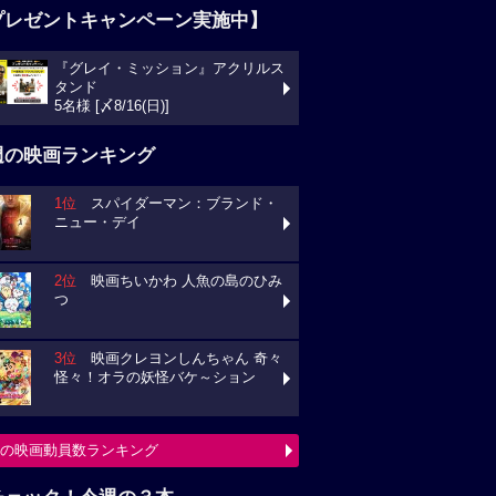
プレゼントキャンペーン実施中】
『グレイ・ミッション』アクリルス
タンド
5名様 [〆8/16(日)]
週の映画ランキング
1位
スパイダーマン：ブランド・
ニュー・デイ
2位
映画ちいかわ 人魚の島のひみ
つ
3位
映画クレヨンしんちゃん 奇々
怪々！オラの妖怪バケ～ション
の映画動員数ランキング