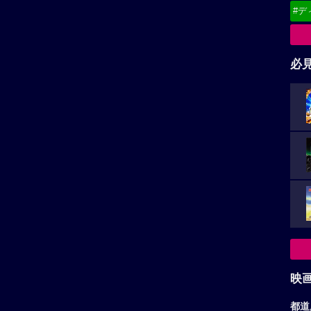
#デ
必
映
都道