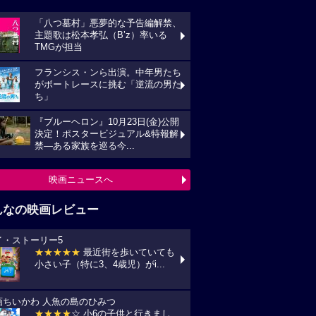
「八つ墓村」悪夢的な予告編解禁、
主題歌は松本孝弘（B’z）率いる
TMGが担当
フランシス・ンら出演。中年男たち
がボートレースに挑む「逆流の男た
ち」
『ブルーヘロン』10月23日(金)公開
決定！ポスタービジュアル&特報解
禁―ある家族を巡る今...
映画ニュースへ
んなの映画レビュー
イ・ストーリー5
★★★★★
最近街を歩いていても
小さい子（特に3、4歳児）がi...
画ちいかわ 人魚の島のひみつ
★★★★
☆ 小6の子供と行きまし