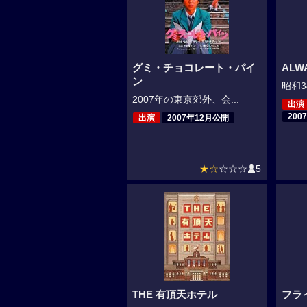
グミ・チョコレート・パイ
AL
ン
昭和3
2007年の東京郊外、会...
出演
200
出演
2007年12月公開
★☆
☆☆☆
5
THE 有頂天ホテル
フラ