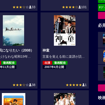
★★★☆
☆
33
★★★★☆
101
#デ
必
貝になりたい（2008）
神童
けなわな昭和19年...
言葉を覚える前に楽譜が読...
動画配信
出演
動画配信
8年11月公開
2007年4月公開
★★★☆
☆
38
★★★★★
1
映