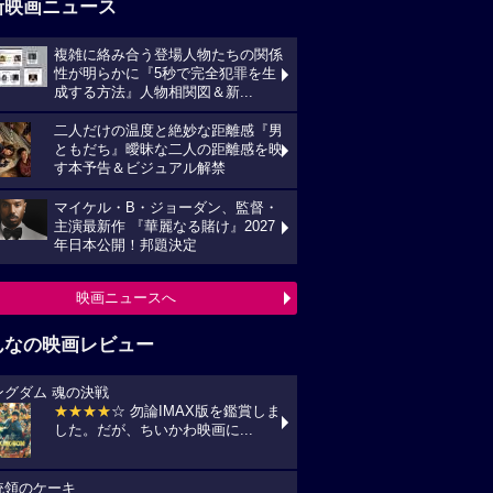
新映画ニュース
複雑に絡み合う登場人物たちの関係
性が明らかに『5秒で完全犯罪を生
成する方法』人物相関図＆新...
二人だけの温度と絶妙な距離感『男
ともだち』曖昧な二人の距離感を映
す本予告＆ビジュアル解禁
マイケル・B・ジョーダン、監督・
主演最新作 『華麗なる賭け』2027
年日本公開！邦題決定
映画ニュースへ
んなの映画レビュー
ングダム 魂の決戦
★★★★
☆ 勿論IMAX版を鑑賞しま
した。だが、ちいかわ映画に...
統領のケーキ