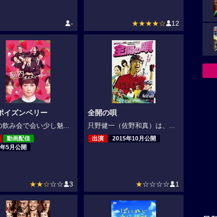
-
★★★★☆
12
ポイズンベリー
全開の唄
飲み会で会い少し魅...
只野健一（佐野和真）は、...
動画配信
出演
2015年10月公開
5年5月公開
★★☆
☆☆
3
★
☆☆☆☆
1