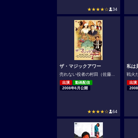
★★★★☆
34
ザ・マジックアワー
私は
売れない役者の村田（佐藤...
戦火た
出演
動画配信
出演
2008年6月公開
200
★★★★☆
64