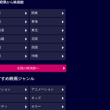
府県から映画館
京
関東
西
東海
海道
東北
信越
北陸
国
四国
州
沖縄
全国の映画館へ
すすめ映画ジャンル
クション
アニメーション
キッズ
メディ
ホラー