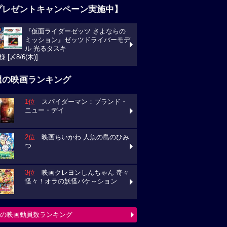
プレゼントキャンペーン実施中】
『仮面ライダーゼッツ さよならの
ミッション』ゼッツドライバーモデ
ル 光るタスキ
様 [〆8/6(木)]
週の映画ランキング
1位
スパイダーマン：ブランド・
ニュー・デイ
2位
映画ちいかわ 人魚の島のひみ
つ
3位
映画クレヨンしんちゃん 奇々
怪々！オラの妖怪バケ～ション
の映画動員数ランキング