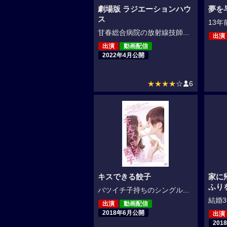
劇場版 ラジエーションハウ
夢を
ス
13年
甘春総合病院の放射線技師...
出演
出演
動画配信
2022年4月公開
★★★★
☆
6
キスできる餃子
家に
ふり
バツイチ子持ちのシングル...
結婚3
出演
動画配信
2018年6月公開
出演
201