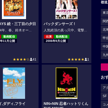
都道
東
関
WAYS 続・三丁目の夕日
バックダンサーズ！
北
4年、春。鈴木オー...
人気絶頂の真っ只中、電撃...
動画配信
出演
動画配信
甲
7年11月公開
2006年9月公開
中
九
★★★★☆
41
★★★★★
1
お
ア
SF
イ,ダディ,フライ
NIN×NIN 忍者ハットリくん
コ