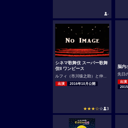
-
シネマ歌舞伎 スーパー歌舞
脳内
伎II ワンピース
先日の
ルフィ（市川猿之助）と仲...
出演
出演
2016年10月公開
201
★★★☆
☆
3