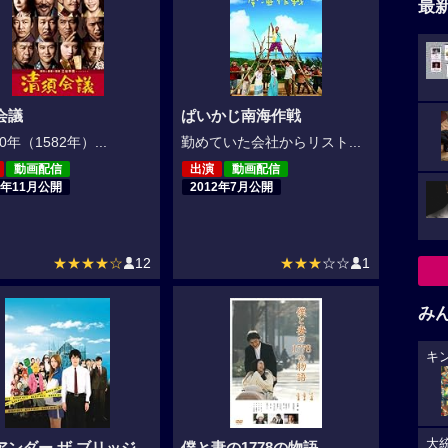
最
会議
ぱいかじ南海作戦
0年（1582年）...
勤めていた会社からリスト...
動画配信
出演
動画配信
3年11月公開
2012年7月公開
★★★★☆
12
★★★
☆☆
1
み
キ
大
アンダー ザ ブリッジ
僕と妻の1778の物語