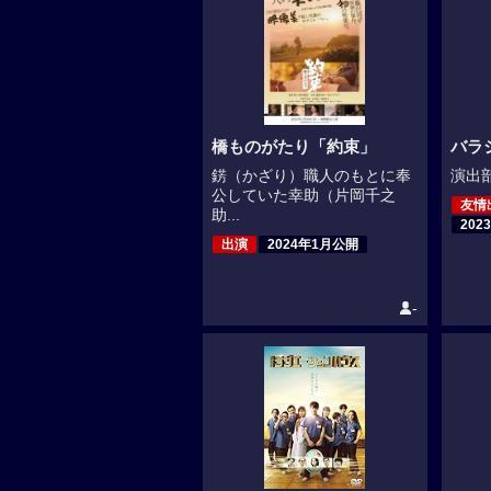
橋ものがたり「約束」
バラ
錺（かざり）職人のもとに奉
演出部
公していた幸助（片岡千之
友情
助...
202
出演
2024年1月公開
-