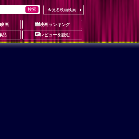
今見る映画検索
の映画
映画ランキング
作品
レビューを読む