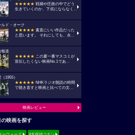
★★★★★
戦禍や圧政の中でどう
生きていくのか、下劣にならなく...
ールド・オーク
★★★★★
素直にいい作品だった
と思います。 それにしても、永...
向報道
★★★★★
この夏一番マスコミが
宣伝したくない映画No.1であ...
（1955）
★★★★★
NHKラジオ朗読の時間
で聴き直すと映画と比べての文...
映画レビュー
目の映画を探す
ターウォーズ
#名探偵コナン