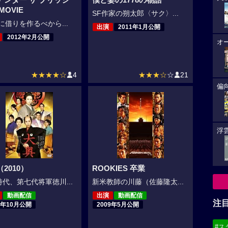
MOVIE
SF作家の朔太郎〈サク〉...
に借りを作るべから...
出演
2011年1月公開
2012年2月公開
オ
★★★★☆
4
★★★☆
☆
21
偏
浮雲
2010）
ROOKIES 卒業
代、第七代将軍徳川...
新米教師の川藤（佐藤隆太...
動画配信
出演
動画配信
注
0年10月公開
2009年5月公開
#ス