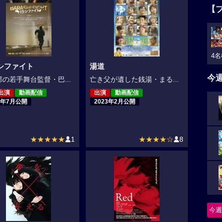
【
4名
シファイト
湯道
今
の若手舞台監督・巴...
亡き父が遺した銭湯・まる...
出演
動画配信
出演
動画配信
3年7月公開
2023年2月公開
★★★★★
1
★★★★☆
8
今週