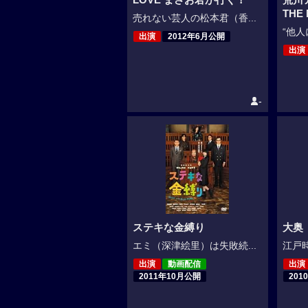
THE 
売れない芸人の松本君（香...
“他人
出演
2012年6月公開
出演
-
ステキな金縛り
大奥（
エミ（深津絵里）は失敗続...
江戸時
出演
動画配信
出演
2011年10月公開
201