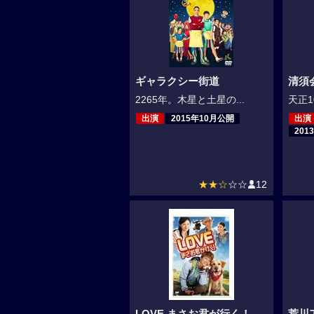
ギャラクシー街道
清須
2265年。木星と土星の...
天正1
出演
2015年10月公開
出演
201
★★☆
☆☆
12
LOVE まさお君が行く！
荒川