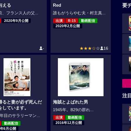
要
与える
Red
前、フランス人の父...
誰もがうらやむ夫・村主真...
2020年9月公開
出演
R-15
動画配信
2020年2月公開
-
★★★☆
☆
16
注
帰ると妻が必ず死んだ
海賊とよばれた男
をしています。
1945年。B29の群れ...
年目のサラリーマン...
出演
動画配信
2016年12月公開
動画配信
8年6月公開