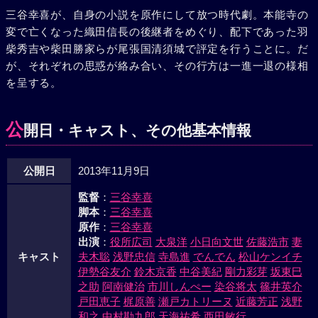
三谷幸喜が、自身の小説を原作にして放つ時代劇。本能寺の
変で亡くなった織田信長の後継者をめぐり、配下であった羽
柴秀吉や柴田勝家らが尾張国清須城で評定を行うことに。だ
が、それぞれの思惑が絡み合い、その行方は一進一退の様相
を呈する。
公
開日・キャスト、その他基本情報
公開日
2013年11月9日
監督
：
三谷幸喜
脚本
：
三谷幸喜
原作
：
三谷幸喜
出演
：
役所広司
大泉洋
小日向文世
佐藤浩市
妻
キャスト
夫木聡
浅野忠信
寺島進
でんでん
松山ケンイチ
伊勢谷友介
鈴木京香
中谷美紀
剛力彩芽
坂東巳
之助
阿南健治
市川しんぺー
染谷将太
篠井英介
戸田恵子
梶原善
瀬戸カトリーヌ
近藤芳正
浅野
和之
中村勘九郎
天海祐希
西田敏行