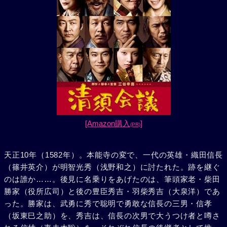
[Amazon購入
]
(PR)
天正10年（1582年）。本能寺の変で、一代の英雄・織田信長
（篠井英介）が明智光秀（浅野和之）に討たれた。跡を継ぐ
のは誰か……。後見に名乗りをあげたのは、筆頭家老・柴田
勝家（役所広司）と後の豊臣秀吉・羽柴秀吉（大泉洋）であ
った。勝家は、武勇に秀で聡明で勇敢な信長の三男・信孝
（坂東巳之助）を、秀吉は、信長の次男で大うつけ者と噂さ