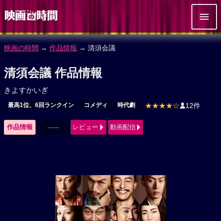
映画の時間
→
作品情報
→ 清須会議
清須会議 作品情報
きよすかいぎ
最高1位、6回ランクイン
コメディ
時代劇
★★★★☆
12件
作品情報
------
レビュー
動画配信