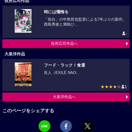
役所広司作品
時には懺悔を
「告白」の中島哲也監督による7年ぶりの新作。
西島秀俊と満島ひ...
-
役所広司作品へ
大泉洋作品
フード・ラック！食運
良人（EXILE NAO...
★★★★
☆
1
大泉洋作品へ
このページをシェアする