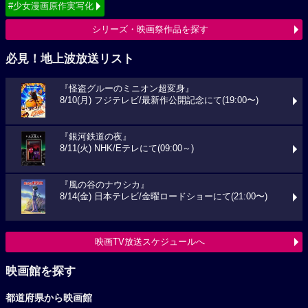
#少女漫画原作実写化
シリーズ・映画祭作品を探す
必見！地上波放送リスト
『怪盗グルーのミニオン超変身』
8/10(月) フジテレビ/最新作公開記念にて(19:00〜)
『銀河鉄道の夜』
8/11(火) NHK/Eテレにて(09:00～)
『風の谷のナウシカ』
8/14(金) 日本テレビ/金曜ロードショーにて(21:00〜)
映画TV放送スケジュールへ
映画館を探す
都道府県から映画館