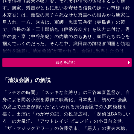
れる信雄（妻夫木聡）を、それぞれ信長の後継者として推
す。勝家、秀吉がともに思いを寄せる信長の妹・お市様（鈴
木京香）は、最愛の息子を死なせた秀吉への恨みから勝家に
肩入れ。一方、秀吉は、軍師・黒田官兵衛（寺島進）の策
で、信長の弟・三十郎信包（伊勢谷友介）を味方に付け、秀
吉の妻・寧（中谷美紀）の内助の功もあり、家臣たちの心を
掴んでいくのだった。そんな中、織田家の跡継ぎ問題と領地
配分を議題に“清須会議”が開かれる。会議に出席したのは、
勝家、秀吉に加え、勝家の盟友で参謀的存在の丹波長秀（小
続きを読む
日向文世）、立場を曖昧にして強い方に付こうと画策する池
田恒興（佐藤浩市）の4人。様々な駆け引きの中で繰り広げ
られる一進一退の頭脳戦。騙し騙され、取り巻く全ての人々
「清須会議」の解説
の思惑が猛烈に絡み合っていく……。
「ラヂオの時間」「ステキな金縛り」の三谷幸喜監督が、自
身による同名小説を原作に映画化。日本史上、初めて“会議
の席上で歴史が動いた”といわれる清須会議での人間模様を
描く。出演は「わが母の記」の役所広司、「探偵はBARにい
る」の大泉洋、「アウトレイジ ビヨンド」の小日向文世、
「ザ・マジックアワー」の佐藤浩市、「悪人」の妻夫木聡。