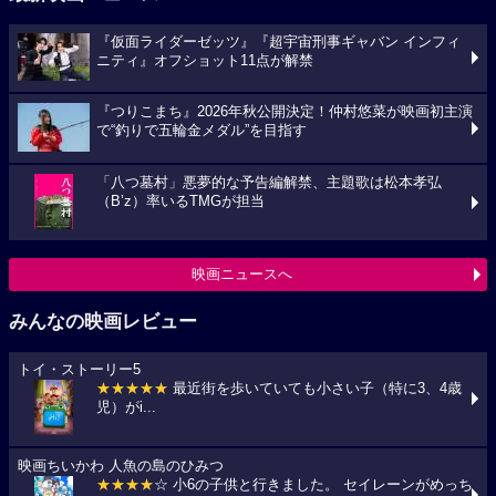
『仮面ライダーゼッツ』『超宇宙刑事ギャバン インフィ
ニティ』オフショット11点が解禁
『つりこまち』2026年秋公開決定！仲村悠菜が映画初主演
で“釣りで五輪金メダル”を目指す
「八つ墓村」悪夢的な予告編解禁、主題歌は松本孝弘
（B’z）率いるTMGが担当
映画ニュースへ
みんなの映画レビュー
トイ・ストーリー5
★★★★★
最近街を歩いていても小さい子（特に3、4歳
児）がi...
映画ちいかわ 人魚の島のひみつ
★★★★
☆ 小6の子供と行きました。 セイレーンがめっち