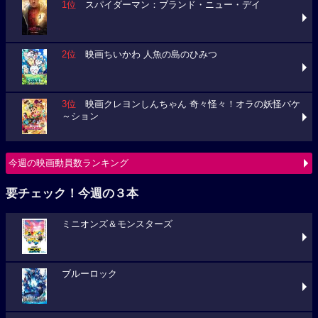
1位
スパイダーマン：ブランド・ニュー・デイ
2位
映画ちいかわ 人魚の島のひみつ
3位
映画クレヨンしんちゃん 奇々怪々！オラの妖怪バケ
～ション
今週の映画動員数ランキング
要チェック！今週の３本
ミニオンズ＆モンスターズ
ブルーロック