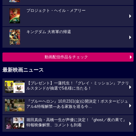
プロジェクト・ヘイル・メアリー
キングダム 大将軍の帰還
動画配信作品をチェック
最新映画ニュース
【プレゼント】一蓮托生！『グレイ・ミッション』アクリ
ルスタンドが抽選で5名様に当たる！
『ブルーヘロン』10月23日(金)公開決定！ポスタービジュ
アル&特報解禁―ある家族を巡る今...
堀田真由・高橋一生が声優に決定！『ghost／夜の果て』
特報映像解禁、コメントも到着