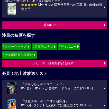
あの花が咲く丘で、君とまた出会えたら。
★★★★★
NHKラジオ深夜便明日への言葉,夏の特集は戦
争と平...
映画レビュー
注目の映画を探す
#スターウォーズ
#名探偵コナン
#ディズニー
#少女漫画原作実写化
シリーズ・映画祭作品を探す
必見！地上波放送リスト
『借りぐらしのアリエッティ』
8/7(金) 日本テレビ/金曜ロードショーにて(21:00〜)
『怪盗グルーのミニオン超変身』
8/10(月) フジテレビ/最新作公開記念にて(19:00〜)