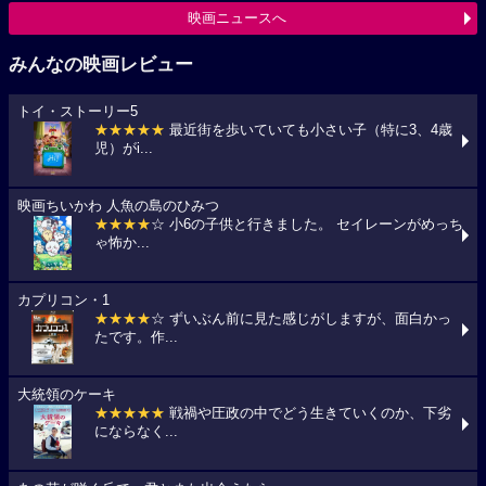
映画ニュースへ
みんなの映画レビュー
トイ・ストーリー5
★★★★★
最近街を歩いていても小さい子（特に3、4歳
児）がi...
映画ちいかわ 人魚の島のひみつ
★★★★
☆ 小6の子供と行きました。 セイレーンがめっち
ゃ怖か...
カプリコン・1
★★★★
☆ ずいぶん前に見た感じがしますが、面白かっ
たです。作...
大統領のケーキ
★★★★★
戦禍や圧政の中でどう生きていくのか、下劣
にならなく...