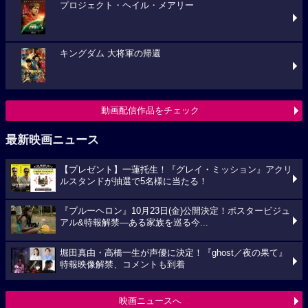
プロジェクト・ヘイル・メアリー
キングダム 大将軍の帰還
動画配信作品をチェック
最新映画ニュース
【プレゼント】一蓮托生！『グレイ・ミッション』アクリ
ルスタンドが抽選で5名様に当たる！
『ブルーヘロン』10月23日(金)公開決定！ポスタービジュ
アル&特報解禁―ある家族を巡る今...
堀田真由・高橋一生が声優に決定！『ghost／夜の果て』
特報映像解禁、コメントも到着
映画ニュースへ