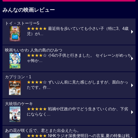
みんなの映画レビュー
トイ・ストーリー5
★★★★★
最近街を歩いていても小さい子（特に3、4歳
児）がi...
映画ちいかわ 人魚の島のひみつ
★★★★
☆ 小6の子供と行きました。 セイレーンがめっち
ゃ怖か...
カプリコン・1
★★★★
☆ ずいぶん前に見た感じがしますが、面白かっ
たです。作...
大統領のケーキ
★★★★★
戦禍や圧政の中でどう生きていくのか、下劣
にならなく...
あの花が咲く丘で、君とまた出会えたら。
★★★★★
NHKラジオ深夜便明日への言葉,夏の特集は戦