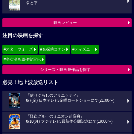
争と平...
映画レビュー
注目の映画を探す
#スターウォーズ
#名探偵コナン
#ディズニー
#少女漫画原作実写化
シリーズ・映画祭作品を探す
必見！地上波放送リスト
『借りぐらしのアリエッティ』
8/7(金) 日本テレビ/金曜ロードショーにて(21:00〜)
『怪盗グルーのミニオン超変身』
8/10(月) フジテレビ/最新作公開記念にて(19:00〜)