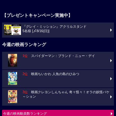
【プレゼントキャンペーン実施中】
『グレイ・ミッション』アクリルスタンド
5名様 [〆8/16(日)]
今週の映画ランキング
1位
スパイダーマン：ブランド・ニュー・デイ
2位
映画ちいかわ 人魚の島のひみつ
3位
映画クレヨンしんちゃん 奇々怪々！オラの妖怪バケ
～ション
今週の映画動員数ランキング