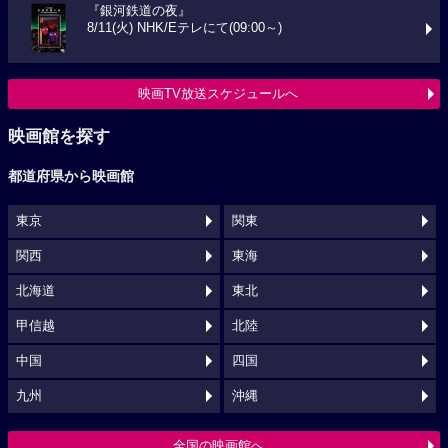
『銀河鉄道の夜』
8/11(火) NHK/Eテレにて(09:00～)
映画TV放送スケジュールへ
映画館を探す
都道府県から映画館
東京
関東
関西
東海
北海道
東北
甲信越
北陸
中国
四国
九州
沖縄
全国の映画館へ