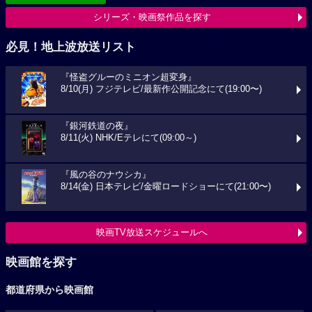
シリーズ・映画祭作品を探す
必見！地上波放送リスト
『怪盗グルーのミニオン超変身』
8/10(月) フジテレビ/最新作公開記念にて(19:00〜)
『銀河鉄道の夜』
8/11(火) NHK/Eテレにて(09:00～)
『風の谷のナウシカ』
8/14(金) 日本テレビ/金曜ロードショーにて(21:00〜)
映画TV放送スケジュールへ
映画館を探す
都道府県から映画館