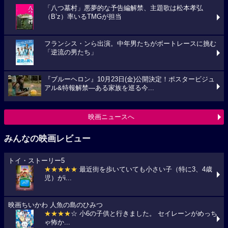
「八つ墓村」悪夢的な予告編解禁、主題歌は松本孝弘
（B’z）率いるTMGが担当
フランシス・ンら出演。中年男たちがボートレースに挑む
「逆流の男たち」
『ブルーヘロン』10月23日(金)公開決定！ポスタービジュ
アル&特報解禁―ある家族を巡る今...
映画ニュースへ
みんなの映画レビュー
トイ・ストーリー5
★★★★★
最近街を歩いていても小さい子（特に3、4歳
児）がi...
映画ちいかわ 人魚の島のひみつ
★★★★
☆ 小6の子供と行きました。 セイレーンがめっち
ゃ怖か...