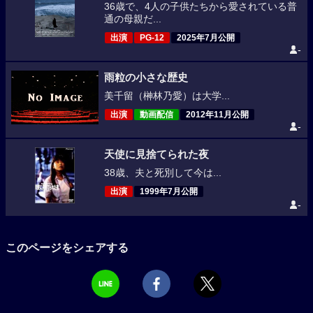
36歳で、4人の子供たちから愛されている普
通の母親だ...
出演
PG-12
2025年7月公開
-
雨粒の小さな歴史
美千留（榊林乃愛）は大学...
出演
動画配信
2012年11月公開
-
天使に見捨てられた夜
38歳、夫と死別して今は...
出演
1999年7月公開
-
このページをシェアする