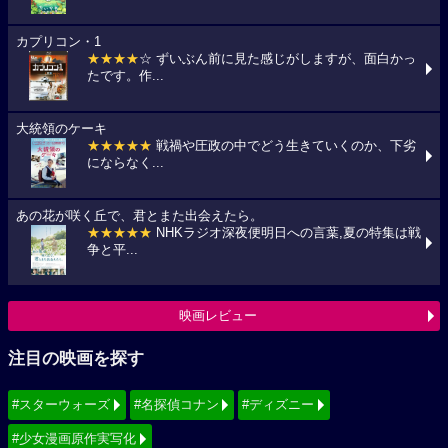
カプリコン・1
★★★★
☆ ずいぶん前に見た感じがしますが、面白かっ
たです。作...
大統領のケーキ
★★★★★
戦禍や圧政の中でどう生きていくのか、下劣
にならなく...
あの花が咲く丘で、君とまた出会えたら。
★★★★★
NHKラジオ深夜便明日への言葉,夏の特集は戦
争と平...
映画レビュー
注目の映画を探す
#スターウォーズ
#名探偵コナン
#ディズニー
#少女漫画原作実写化