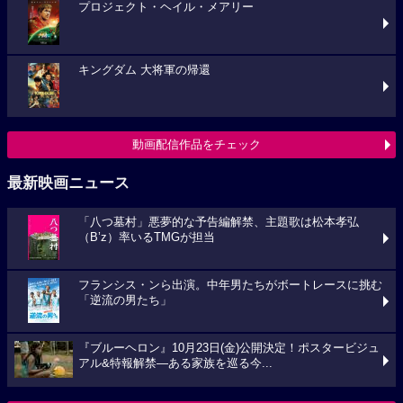
プロジェクト・ヘイル・メアリー
キングダム 大将軍の帰還
動画配信作品をチェック
最新映画ニュース
「八つ墓村」悪夢的な予告編解禁、主題歌は松本孝弘
（B’z）率いるTMGが担当
フランシス・ンら出演。中年男たちがボートレースに挑む
「逆流の男たち」
『ブルーヘロン』10月23日(金)公開決定！ポスタービジュ
アル&特報解禁―ある家族を巡る今...