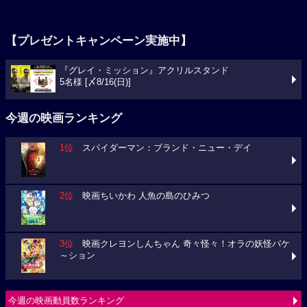
【プレゼントキャンペーン実施中】
『グレイ・ミッション』アクリルスタンド
5名様 [〆8/16(日)]
今週の映画ランキング
1位
スパイダーマン：ブランド・ニュー・デイ
2位
映画ちいかわ 人魚の島のひみつ
3位
映画クレヨンしんちゃん 奇々怪々！オラの妖怪バケ
～ション
今週の映画動員数ランキング