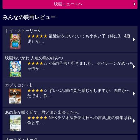
映画ニュースへ
みんなの映画レビュー
トイ・ストーリー5
★★★★★
最近街を歩いていても小さい子（特に3、4歳
児）がi...
映画ちいかわ 人魚の島のひみつ
★★★★
☆ 小6の子供と行きました。 セイレーンがめっち
ゃ怖か...
カプリコン・1
★★★★
☆ ずいぶん前に見た感じがしますが、面白かっ
たです。作...
あの花が咲く丘で、君とまた出会えたら。
★★★★★
NHKラジオ深夜便明日への言葉,夏の特集は戦
争と平...
オールド・オーク