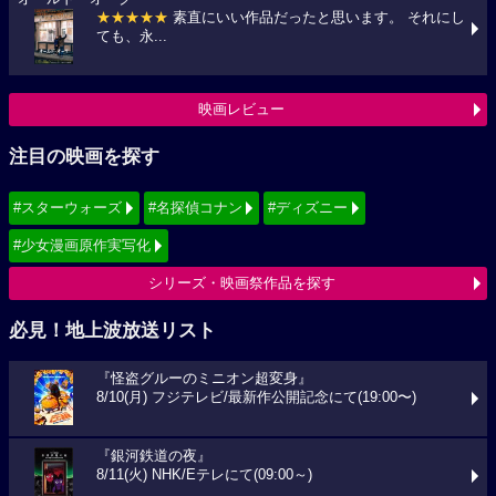
★★★★★
素直にいい作品だったと思います。 それにし
ても、永...
映画レビュー
注目の映画を探す
#スターウォーズ
#名探偵コナン
#ディズニー
#少女漫画原作実写化
シリーズ・映画祭作品を探す
必見！地上波放送リスト
『怪盗グルーのミニオン超変身』
8/10(月) フジテレビ/最新作公開記念にて(19:00〜)
『銀河鉄道の夜』
8/11(火) NHK/Eテレにて(09:00～)