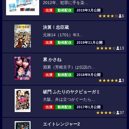
2012年、犯罪に手を染...
出演
動画配信
2019年3月公開
★★★★☆
6
決算！忠臣蔵
元禄14（1701）年3...
出演
動画配信
2019年11月公開
★★★★☆
13
累 かさね
淵累（芳根京子）は伝説の...
出演
動画配信
2018年9月公開
★★★★★
3
破門 ふたりのヤクビョーガミ
大阪。弁は立つがぐーたら...
出演
動画配信
2017年1月公開
★★★★☆
37
エイトレンジャー2