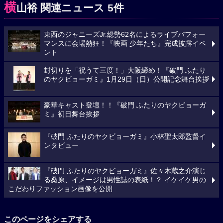
横
山裕 関連ニュース 5件
東西のジャニーズJr.総勢62名によるライブパフォー
マンスに会場熱狂！『映画 少年たち』完成披露イベ
ント
封切りを「祝うて三度！」大阪締め！『破門 ふたり
のヤクビョーガミ』1月29日（日）公開記念舞台挨拶
豪華キャスト登壇！！『破門 ふたりのヤクビョーガ
ミ』初日舞台挨拶
『破門 ふたりのヤクビョーガミ』小林聖太郎監督イ
ンタビュー
『破門 ふたりのヤクビョーガミ』佐々木蔵之介演じ
る桑原、イメージは男性誌の表紙！？ イケイケ男の
こだわりファッション画像を公開
このページをシェアする