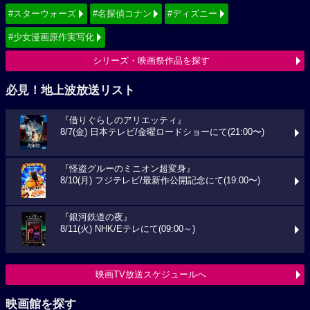
#スターウォーズ
#名探偵コナン
#ディズニー
#少女漫画原作実写化
シリーズ・映画祭作品を探す
必見！地上波放送リスト
『借りぐらしのアリエッティ』
8/7(金) 日本テレビ/金曜ロードショーにて(21:00〜)
『怪盗グルーのミニオン超変身』
8/10(月) フジテレビ/最新作公開記念にて(19:00〜)
『銀河鉄道の夜』
8/11(火) NHK/Eテレにて(09:00～)
映画TV放送スケジュールへ
映画館を探す