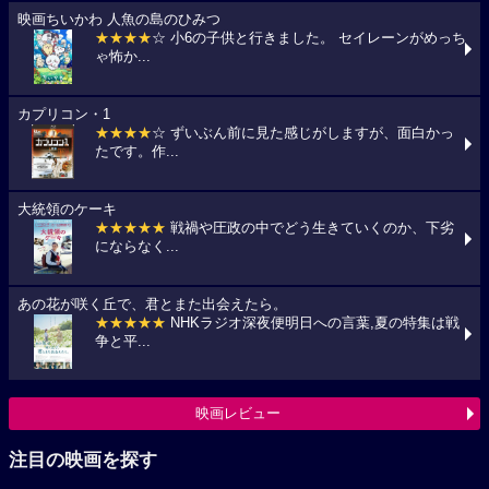
映画ちいかわ 人魚の島のひみつ
★★★★
☆ 小6の子供と行きました。 セイレーンがめっち
ゃ怖か...
カプリコン・1
★★★★
☆ ずいぶん前に見た感じがしますが、面白かっ
たです。作...
大統領のケーキ
★★★★★
戦禍や圧政の中でどう生きていくのか、下劣
にならなく...
あの花が咲く丘で、君とまた出会えたら。
★★★★★
NHKラジオ深夜便明日への言葉,夏の特集は戦
争と平...
映画レビュー
注目の映画を探す