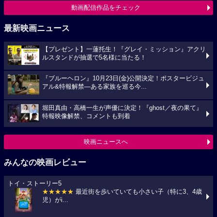
動画配信作品をチェック
最新映画ニュース
【プレゼント】一蓮托生！『グレイ・ミッション』アクリ
ルスタンドが抽選で5名様に当たる！
『ブルーヘロン』10月23日(金)公開決定！ポスタービジュ
アル&特報解禁―ある家族を巡る今...
堀田真由・高橋一生が声優に決定！『ghost／夜の果て』
特報映像解禁、コメントも到着
映画ニュースへ
みんなの映画レビュー
トイ・ストーリー5
★★★★★
最近街を歩いていても小さい子（特に3、4歳
児）がi...