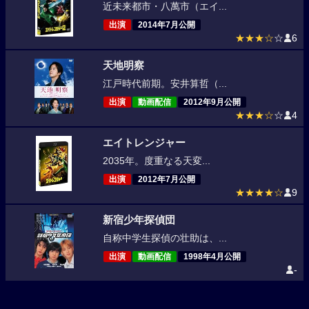
近未来都市・八萬市（エイ...
出演
2014年7月公開
★★★☆
☆
6
天地明察
江戸時代前期。安井算哲（...
出演
動画配信
2012年9月公開
★★★☆
☆
4
エイトレンジャー
2035年。度重なる天変...
出演
2012年7月公開
★★★★☆
9
新宿少年探偵団
自称中学生探偵の壮助は、...
出演
動画配信
1998年4月公開
-