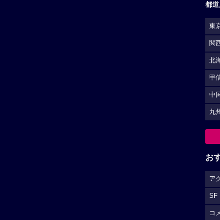
都道
東
関
北
甲
中
九
お
ア
SF
コ