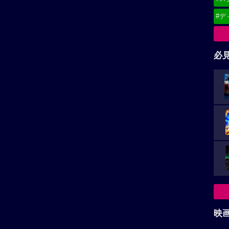
#デ
必
映