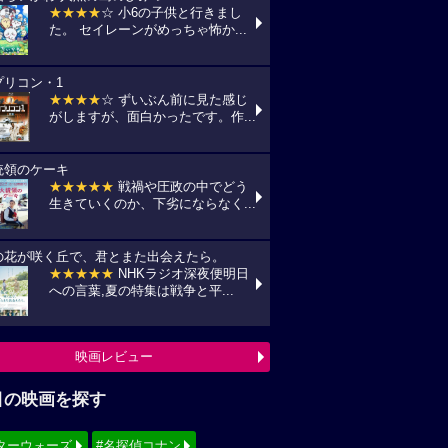
★★★★
☆ 小6の子供と行きまし
た。 セイレーンがめっちゃ怖か...
プリコン・1
★★★★
☆ ずいぶん前に見た感じ
がしますが、面白かったです。作...
統領のケーキ
★★★★★
戦禍や圧政の中でどう
生きていくのか、下劣にならなく...
の花が咲く丘で、君とまた出会えたら。
★★★★★
NHKラジオ深夜便明日
への言葉,夏の特集は戦争と平...
映画レビュー
目の映画を探す
ターウォーズ
#名探偵コナン