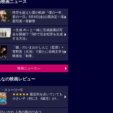
新映画ニュース
時空を超えた愛の軌跡『僕の一年、
君の一日』9月4日(金)公開決定！場
面写真一挙解禁
＜生成 AI＞と一緒に完成披露試写
会を開催!?『5秒で完全犯罪を生成
する方法』
「鍵」のいまおかしんじ（監督）×
菅野恵（主演）で新たに谷崎文学を
映画化「刺青」
映画ニュースへ
んなの映画レビュー
イ・ストーリー5
★★★★★
最近街を歩いていても
小さい子（特に3、4歳児）がi...
画ちいかわ 人魚の島のひみつ