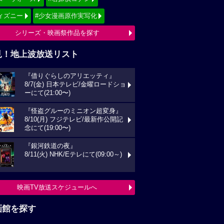
ィズニー
#少女漫画原作実写化
シリーズ・映画祭作品を探す
見！地上波放送リスト
『借りぐらしのアリエッティ』
8/7(金) 日本テレビ/金曜ロードショ
ーにて(21:00〜)
『怪盗グルーのミニオン超変身』
8/10(月) フジテレビ/最新作公開記
念にて(19:00〜)
『銀河鉄道の夜』
8/11(火) NHK/Eテレにて(09:00～)
映画TV放送スケジュールへ
画館を探す