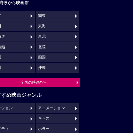
府県から映画館
京
関東
西
東海
海道
東北
信越
北陸
国
四国
州
沖縄
全国の映画館へ
すすめ映画ジャンル
クション
アニメーション
キッズ
メディ
ホラー