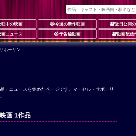
上映中の映画
今週の新作映画
近日公開
映画ニュース
予告編動画
動画配信
・サボーリン
品・ニュースを集めたページです。マーセル・サボーリ
。
映画 1作品