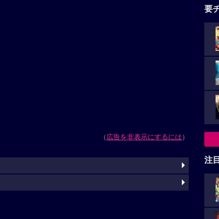
要
（
広告を非表示にするには
）
注