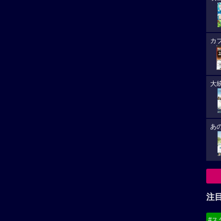
カ
大
あ
注
#ス