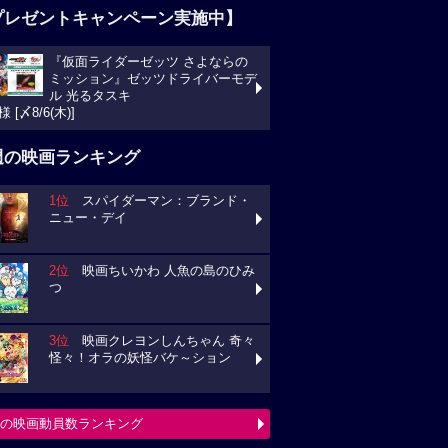
プレゼントキャンペーン実施中】
『仮面ライダーゼッツ さよならの
ミッション』ゼッツドライバーモデ
ル 光るタスキ
様 [〆8/6(木)]
週の映画ランキング
1位
スパイダーマン：ブランド・
ニュー・デイ
2位
映画ちいかわ 人魚の島のひみ
つ
3位
映画クレヨンしんちゃん 奇々
怪々！オラの妖怪バケ～ション
の映画動員数ランキング