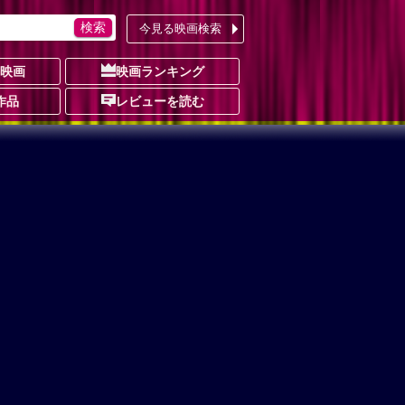
今見る映画検索
の映画
映画ランキング
作品
レビューを読む