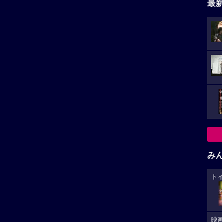
最
み
ト
映