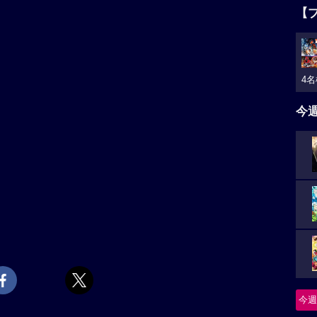
【
4名
今
今週