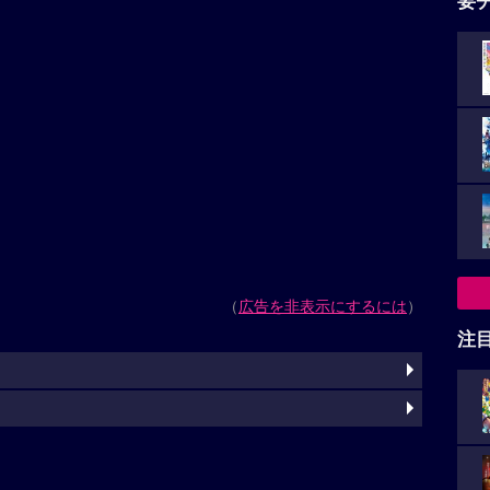
要
（
広告を非表示にするには
）
注