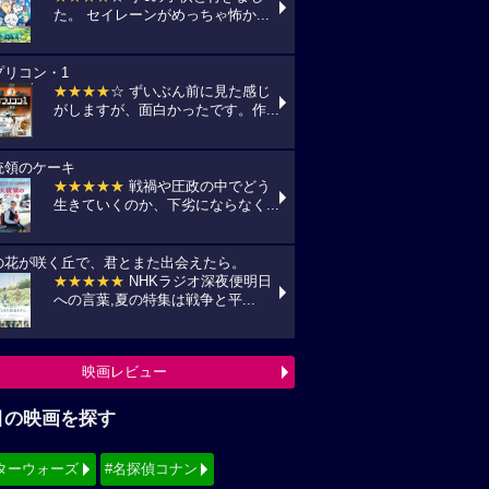
た。 セイレーンがめっちゃ怖か...
プリコン・1
★★★★
☆ ずいぶん前に見た感じ
がしますが、面白かったです。作...
統領のケーキ
★★★★★
戦禍や圧政の中でどう
生きていくのか、下劣にならなく...
の花が咲く丘で、君とまた出会えたら。
★★★★★
NHKラジオ深夜便明日
への言葉,夏の特集は戦争と平...
映画レビュー
目の映画を探す
ターウォーズ
#名探偵コナン