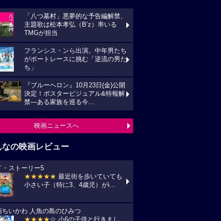
「八つ墓村」悪夢的な予告編解禁、
主題歌は松本孝弘（B’z）率いる
TMGが担当
フランシス・ンら出演。中年男たち
がボートレースに挑む「逆流の男た
ち」
『ブルーヘロン』10月23日(金)公開
決定！ポスタービジュアル&特報解
禁―ある家族を巡る今...
映画ニュースへ
んなの映画レビュー
イ・ストーリー5
★★★★★
最近街を歩いていても
小さい子（特に3、4歳児）がi...
画ちいかわ 人魚の島のひみつ
★★★★
☆ 小6の子供と行きまし