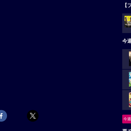
【
今
今週