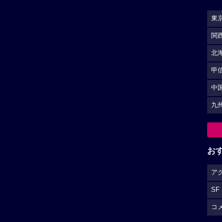
東
関
北
甲
中
九
お
ア
SF
コ