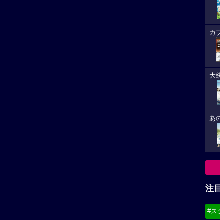
カ
大
あ
注
#ス