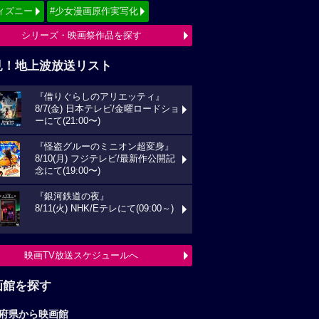
ィズニー
#少女漫画原作実写化
シリーズ・映画祭作品を探す
見！地上波放送リスト
『借りぐらしのアリエッティ』
8/7(金) 日本テレビ/金曜ロードショ
ーにて(21:00〜)
『怪盗グルーのミニオン超変身』
8/10(月) フジテレビ/最新作公開記
念にて(19:00〜)
『銀河鉄道の夜』
8/11(火) NHK/Eテレにて(09:00～)
映画TV放送スケジュールへ
画館を探す
府県から映画館