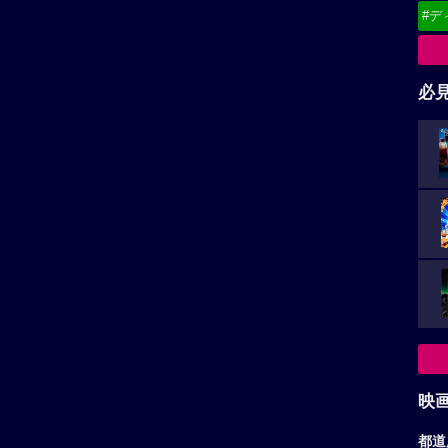
#デ
必
映
都道