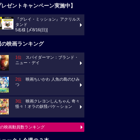
プレゼントキャンペーン実施中】
『グレイ・ミッション』アクリルス
タンド
5名様 [〆8/16(日)]
週の映画ランキング
1位
スパイダーマン：ブランド・
ニュー・デイ
2位
映画ちいかわ 人魚の島のひみ
つ
3位
映画クレヨンしんちゃん 奇々
怪々！オラの妖怪バケ～ション
の映画動員数ランキング