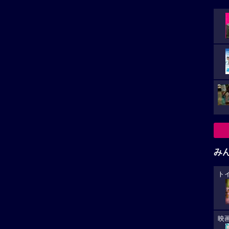
み
ト
映