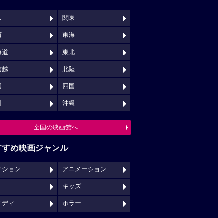
京
関東
西
東海
海道
東北
信越
北陸
国
四国
州
沖縄
全国の映画館へ
すすめ映画ジャンル
クション
アニメーション
キッズ
メディ
ホラー