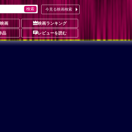
今見る映画検索
の映画
映画ランキング
作品
レビューを読む