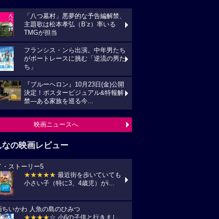
「八つ墓村」悪夢的な予告編解禁、
主題歌は松本孝弘（B’z）率いる
TMGが担当
フランシス・ンら出演。中年男たち
がボートレースに挑む「逆流の男た
ち」
『ブルーヘロン』10月23日(金)公開
決定！ポスタービジュアル&特報解
禁―ある家族を巡る今...
映画ニュースへ
んなの映画レビュー
イ・ストーリー5
★★★★★
最近街を歩いていても
小さい子（特に3、4歳児）がi...
画ちいかわ 人魚の島のひみつ
★★★★
☆ 小6の子供と行きまし