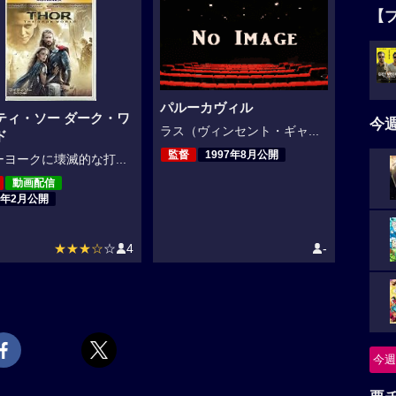
【
パルーカヴィル
ティ・ソー ダーク・ワ
今
ラス（ヴィンセント・ギャ...
ド
監督
1997年8月公開
ヨークに壊滅的な打...
動画配信
4年2月公開
★★★☆
☆
4
-
今週