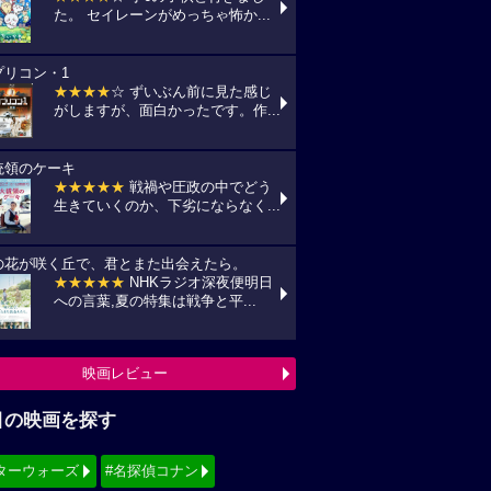
た。 セイレーンがめっちゃ怖か...
プリコン・1
★★★★
☆ ずいぶん前に見た感じ
がしますが、面白かったです。作...
統領のケーキ
★★★★★
戦禍や圧政の中でどう
生きていくのか、下劣にならなく...
の花が咲く丘で、君とまた出会えたら。
★★★★★
NHKラジオ深夜便明日
への言葉,夏の特集は戦争と平...
映画レビュー
目の映画を探す
ターウォーズ
#名探偵コナン