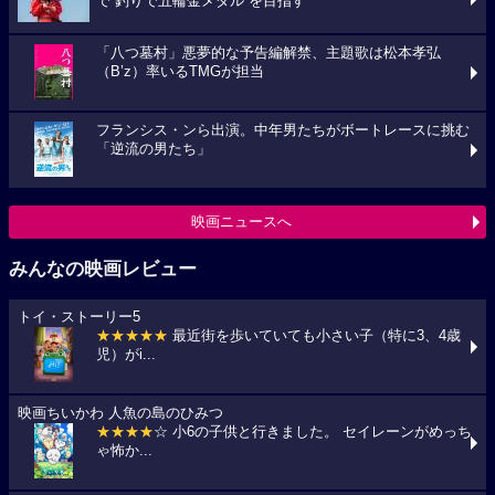
で“釣りで五輪金メダル”を目指す
「八つ墓村」悪夢的な予告編解禁、主題歌は松本孝弘
（B’z）率いるTMGが担当
フランシス・ンら出演。中年男たちがボートレースに挑む
「逆流の男たち」
映画ニュースへ
みんなの映画レビュー
トイ・ストーリー5
★★★★★
最近街を歩いていても小さい子（特に3、4歳
児）がi...
映画ちいかわ 人魚の島のひみつ
★★★★
☆ 小6の子供と行きました。 セイレーンがめっち
ゃ怖か...