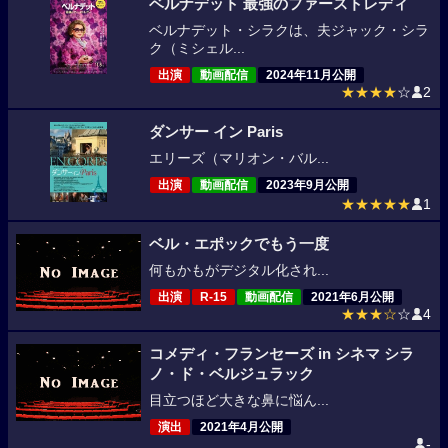
ベルナデット 最強のファーストレディ
ベルナデット・シラクは、夫ジャック・シラ
ク（ミシェル...
出演
動画配信
2024年11月公開
★★★★
☆
2
ダンサー イン Paris
エリーズ（マリオン・バル...
出演
動画配信
2023年9月公開
★★★★★
1
ベル・エポックでもう一度
何もかもがデジタル化され...
出演
R-15
動画配信
2021年6月公開
★★★☆
☆
4
コメディ・フランセーズ in シネマ シラ
ノ・ド・ベルジュラック
目立つほど大きな鼻に悩ん...
演出
2021年4月公開
-