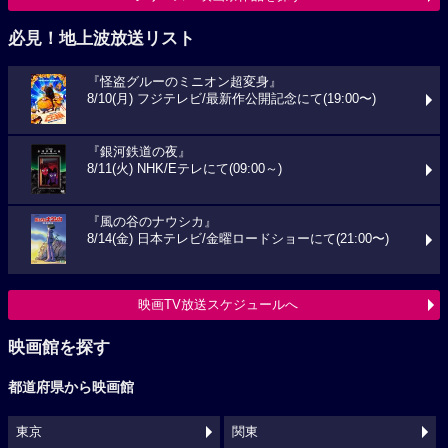
必見！地上波放送リスト
『怪盗グルーのミニオン超変身』
8/10(月) フジテレビ/最新作公開記念にて(19:00〜)
『銀河鉄道の夜』
8/11(火) NHK/Eテレにて(09:00～)
『風の谷のナウシカ』
8/14(金) 日本テレビ/金曜ロードショーにて(21:00〜)
映画TV放送スケジュールへ
映画館を探す
都道府県から映画館
東京
関東