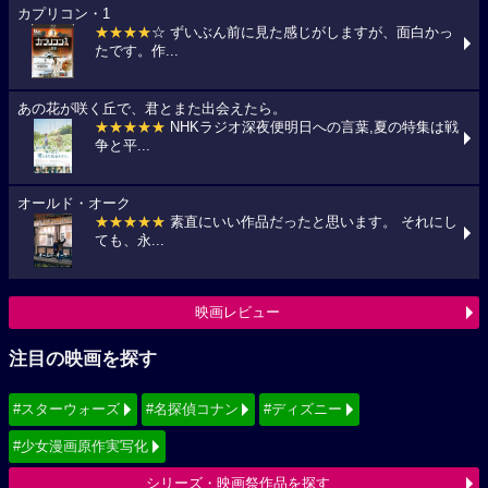
カプリコン・1
★★★★
☆ ずいぶん前に見た感じがしますが、面白かっ
たです。作...
あの花が咲く丘で、君とまた出会えたら。
★★★★★
NHKラジオ深夜便明日への言葉,夏の特集は戦
争と平...
オールド・オーク
★★★★★
素直にいい作品だったと思います。 それにし
ても、永...
映画レビュー
注目の映画を探す
#スターウォーズ
#名探偵コナン
#ディズニー
#少女漫画原作実写化
シリーズ・映画祭作品を探す