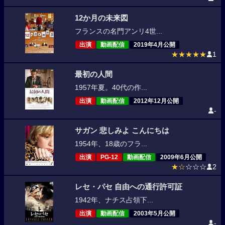
12か月の未来図
フランスの名門アンリ4世...
出演
動画配信
2019年4月公開
★★★★★
1
最初の人間
1957年夏。40代の作...
出演
動画配信
2012年12月公開
-
サガン 悲しみよ こんにちは
1954年、18歳のフラ...
出演
PG-12
動画配信
2009年6月公開
★☆
☆☆☆
2
レセ・パセ 自由への通行許可証
1942年、ナチス占領下...
出演
動画配信
2003年5月公開
-