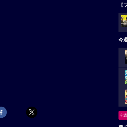
【
今
今週