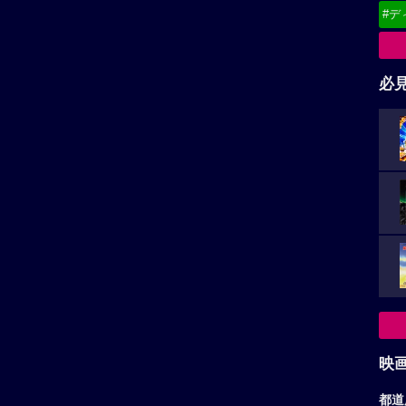
#デ
必
映
都道