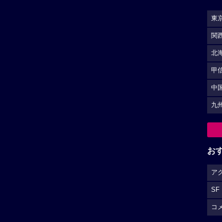
東
関
北
甲
中
九
お
ア
SF
コ