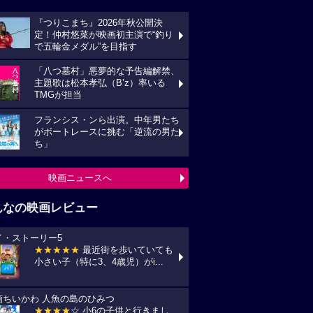
『つりこまち』2026年秋公開決
定！仲村悠菜が映画初主演で“釣り
で五輪金メダル”を目指す
「八つ墓村」悪夢的な予告編解禁、
主題歌は松本孝弘（B’z）率いる
TMGが担当
フランシス・ンら出演。中年男たち
がボートレースに挑む「逆流の男た
ち」
映画ニュースへ
んなの映画レビュー
イ・ストーリー5
★★★★★
最近街を歩いていても
小さい子（特に3、4歳児）がi...
画ちいかわ 人魚の島のひみつ
★★★★
☆ 小6の子供と行きまし