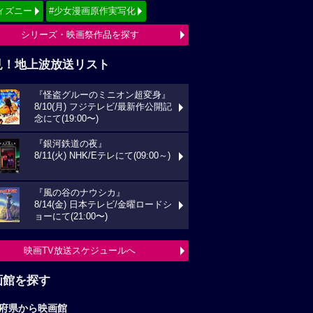
ィズニー
#少女漫画原作実写化
シリーズ・映画祭作品を探す
見！地上波放送リスト
『怪盗グルーのミニオン超変身』
8/10(月) フジテレビ/最新作公開記
念にて(19:00〜)
『銀河鉄道の夜』
8/11(火) NHK/Eテレにて(09:00～)
『風の谷のナウシカ』
8/14(金) 日本テレビ/金曜ロードシ
ョーにて(21:00〜)
映画TV放送スケジュールへ
画館を探す
府県から映画館