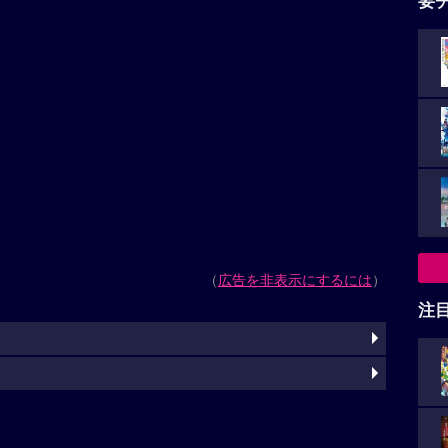
要
（
広告を非表示にするには
）
注