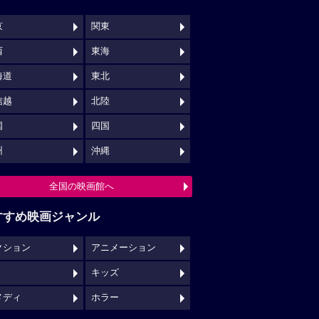
京
関東
西
東海
海道
東北
信越
北陸
国
四国
州
沖縄
全国の映画館へ
すすめ映画ジャンル
クション
アニメーション
キッズ
メディ
ホラー