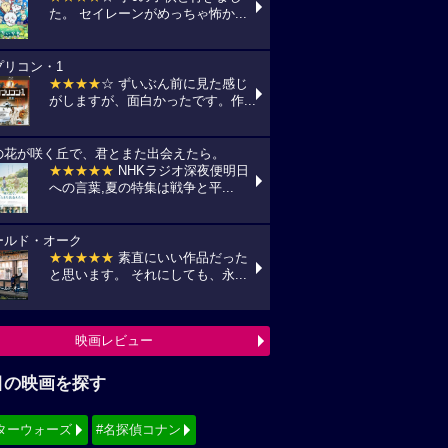
た。 セイレーンがめっちゃ怖か...
プリコン・1
★★★★
☆ ずいぶん前に見た感じ
がしますが、面白かったです。作...
の花が咲く丘で、君とまた出会えたら。
★★★★★
NHKラジオ深夜便明日
への言葉,夏の特集は戦争と平...
ールド・オーク
★★★★★
素直にいい作品だった
と思います。 それにしても、永...
映画レビュー
目の映画を探す
ターウォーズ
#名探偵コナン