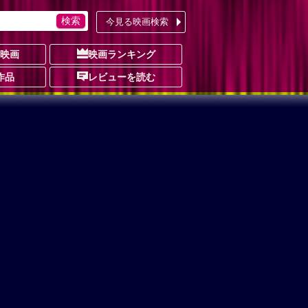
今見る映画検索
の映画
映画ランキング
作品
レビューを読む