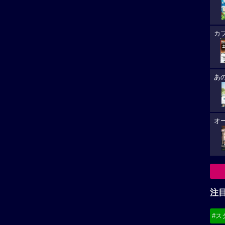
カ
あ
オ
注
#ス