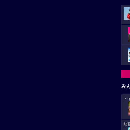
み
ト
映