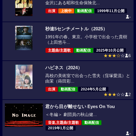
金沢にある昭和生命保険北...
出演
上映中
動画配信
1999年11月公開
-
秒速5センチメートル（2025）
1991年の春、東京。小学校で出会った貴樹
（上田悠斗...
主題曲/主題歌
動画配信
2025年10月公開
★★★☆
☆
6
ハピネス（2024）
高校の美術室で出会った雪夫（窪塚愛流）と
由茉（蒔田彩...
出演
動画配信
2024年5月公開
★★★
☆☆
2
君から目が離せない Eyes On You
＜冬編＞ 劇団員の秋山健...
音楽,主題曲/主題歌
動画配信
2019年1月公開
-