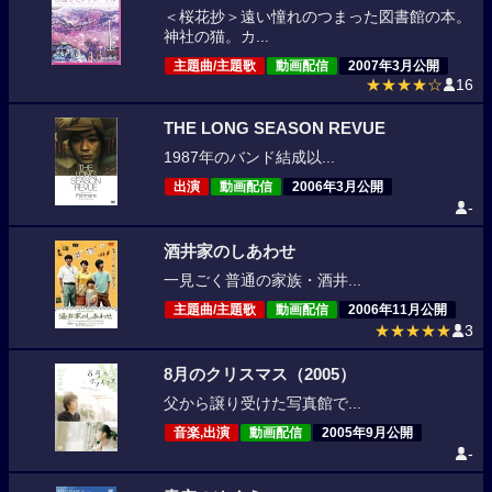
＜桜花抄＞遠い憧れのつまった図書館の本。
神社の猫。カ...
主題曲/主題歌
動画配信
2007年3月公開
★★★★☆
16
THE LONG SEASON REVUE
1987年のバンド結成以...
出演
動画配信
2006年3月公開
-
酒井家のしあわせ
一見ごく普通の家族・酒井...
主題曲/主題歌
動画配信
2006年11月公開
★★★★★
3
8月のクリスマス（2005）
父から譲り受けた写真館で...
音楽,出演
動画配信
2005年9月公開
-