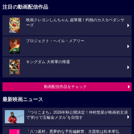
注目の動画配信作品
映画クレヨンしんちゃん 超華麗！灼熱のカスカベダンサ
ーズ
プロジェクト・ヘイル・メアリー
キングダム 大将軍の帰還
動画配信作品をチェック
最新映画ニュース
『つりこまち』2026年秋公開決定！仲村悠菜が映画初主演
で“釣りで五輪金メダル”を目指す
「八つ墓村」悪夢的な予告編解禁、主題歌は松本孝弘