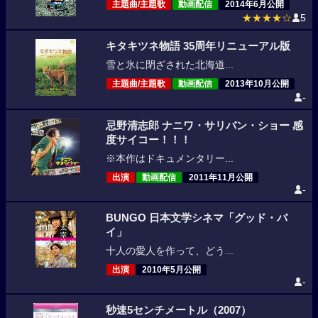
主題曲/主題歌
動画配信
2014年6月公開
★★★★☆
5
キタキツネ物語 35周年リニューアル版
雪と氷に閉ざされた北海道...
主題曲/主題歌
動画配信
2013年10月公開
-
忌野清志郎 ナニワ・サリバン・ショー 感
度サイコー！！！
※本作はドキュメンタリー...
出演
動画配信
2011年11月公開
-
BUNGO 日本文学シネマ「グッド・バ
イ」
十人の愛人を作って、どう...
出演
2010年5月公開
-
秒速5センチメートル（2007）