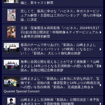
編と、新キャスト解禁
悲しくて、最高に幸せな『ハピネス』本ポスタービジ
ュアル解禁！主題歌は三月のパンタシア「僕らの幸福
論」に決定
主演・窪塚愛流＆蒔田彩珠『ハピネス』2024年5月17
日(金)全国公開決定！特報映像＆ティザービジュアル
＆豪華共演陣初解禁
最高のチームで作りあげた『影踏み』山崎まさよし
「皆さんのフェイバリット（の映画）になるとい
い！」『影踏み』 大ヒット御礼舞台挨拶
無事に全国公開を迎えることができて感無量！？山崎
まさよし14年ぶりとなる主演映画への想いを告白『影
踏み』全国公開記念舞台挨拶
山崎まさよし「『影踏み』は本当に大切な作品で、宝
物です。」旧知の友・篠原監督と14年ぶりの映画主演
への想いを告白映画『影踏み』 完成披露上映会＆
Quartet Special Concert
山崎まさよし主演映画『影踏み』公開日決定！本予告
＆本ポスター、主題歌情報 同時解禁