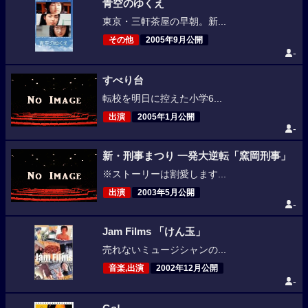
青空のゆくえ
東京・三軒茶屋の早朝。新...
その他
2005年9月公開
-
すべり台
転校を明日に控えた小学6...
出演
2005年1月公開
-
新・刑事まつり 一発大逆転「窯岡刑事」
※ストーリーは割愛します...
出演
2003年5月公開
-
Jam Films 「けん玉」
売れないミュージシャンの...
音楽,出演
2002年12月公開
-