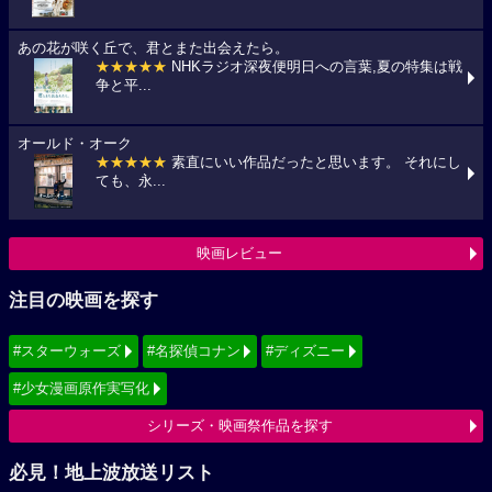
あの花が咲く丘で、君とまた出会えたら。
★★★★★
NHKラジオ深夜便明日への言葉,夏の特集は戦
争と平...
オールド・オーク
★★★★★
素直にいい作品だったと思います。 それにし
ても、永...
映画レビュー
注目の映画を探す
#スターウォーズ
#名探偵コナン
#ディズニー
#少女漫画原作実写化
シリーズ・映画祭作品を探す
必見！地上波放送リスト