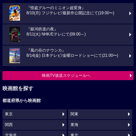
『怪盗グルーのミニオン超変身』
8/10(月) フジテレビ/最新作公開記念にて(19:00〜)
『銀河鉄道の夜』
8/11(火) NHK/Eテレにて(09:00～)
『風の谷のナウシカ』
8/14(金) 日本テレビ/金曜ロードショーにて(21:00〜)
映画TV放送スケジュールへ
映画館を探す
都道府県から映画館
東京
関東
関西
東海
北海道
東北