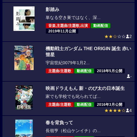
影踏み
単なる空き巣ではなく、深...
音楽,主題曲/主題歌,出演
動画配信
2019年11月公開
★★☆
☆☆
2
機動戦士ガンダム THE ORIGIN 誕生 赤い
彗星
宇宙世紀0079年1月2...
主題曲/主題歌
動画配信
2018年5月公開
-
映画ドラえもん 新・のび太の日本誕生
家でも学校でも叱られてば...
主題曲/主題歌
動画配信
2016年3月公開
★★★★☆
4
春を背負って
長嶺亨（松山ケンイチ）の...