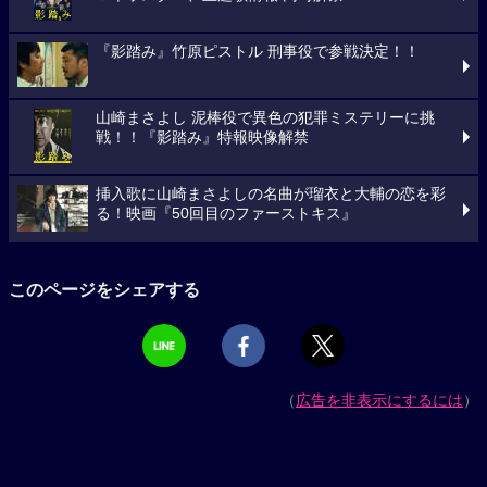
『影踏み』竹原ピストル 刑事役で参戦決定！！
山崎まさよし 泥棒役で異色の犯罪ミステリーに挑
戦！！『影踏み』特報映像解禁
挿入歌に山崎まさよしの名曲が瑠衣と大輔の恋を彩
る！映画『50回目のファーストキス』
このページをシェアする
（
広告を非表示にするには
）