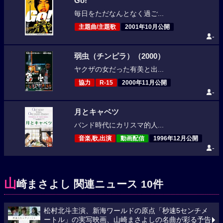
Go!
毎日をただなんとなく過ご...
主題曲/主題歌
2001年10月公開
-
弱虫（チンピラ）（2000）
ヤクザの女だった有美と出...
協力
R-15
2000年11月公開
-
月とキャベツ
バンド時代にカリスマ的人...
音楽,歌,出演
動画配信
1996年12月公開
-
山
崎まさよし 関連ニュース 10件
松村北斗主演、新海ワールドの原点「秒速5センチメ
ートル」の実写映画、山崎まさよしの名曲が彩る予告