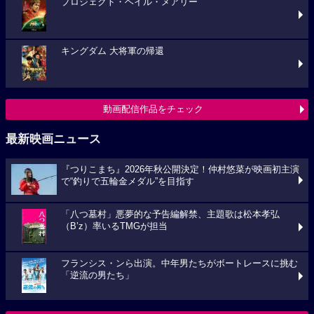
プロジェクト・ヘイル・メアリー
キングダム 大将軍の帰還
動画配信作品をチェック
最新映画ニュース
『つりこまち』2026年秋公開決定！仲村悠菜が映画初主演
で“釣りで五輪金メダル”を目指す
「八つ墓村」悪夢的な予告編解禁、主題歌は松本孝弘
（B’z）率いるTMGが担当
フランシス・ンら出演。中年男たちがボートレースに挑む
「逆流の男たち」