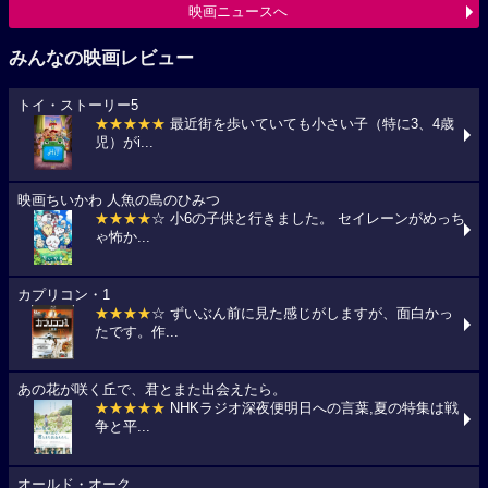
映画ニュースへ
みんなの映画レビュー
トイ・ストーリー5
★★★★★
最近街を歩いていても小さい子（特に3、4歳
児）がi...
映画ちいかわ 人魚の島のひみつ
★★★★
☆ 小6の子供と行きました。 セイレーンがめっち
ゃ怖か...
カプリコン・1
★★★★
☆ ずいぶん前に見た感じがしますが、面白かっ
たです。作...
あの花が咲く丘で、君とまた出会えたら。
★★★★★
NHKラジオ深夜便明日への言葉,夏の特集は戦
争と平...
オールド・オーク