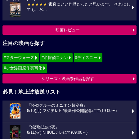
★★★★★
素直にいい作品だったと思います。 それにし
ても、永...
映画レビュー
注目の映画を探す
#スターウォーズ
#名探偵コナン
#ディズニー
#少女漫画原作実写化
シリーズ・映画祭作品を探す
必見！地上波放送リスト
『怪盗グルーのミニオン超変身』
8/10(月) フジテレビ/最新作公開記念にて(19:00〜)
『銀河鉄道の夜』
8/11(火) NHK/Eテレにて(09:00～)