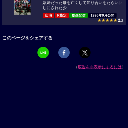
娼婦だった母を亡くして知り合いをたらい回
しにされた少...
出演
R指定
動画配信
1996年9月公開
★★★★★
3
このページをシェアする
（
広告を非表示にするには
）