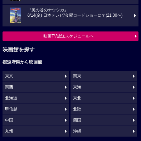
『風の谷のナウシカ』
8/14(金) 日本テレビ/金曜ロードショーにて(21:00〜)
映画TV放送スケジュールへ
映画館を探す
都道府県から映画館
東京
関東
関西
東海
北海道
東北
甲信越
北陸
中国
四国
九州
沖縄