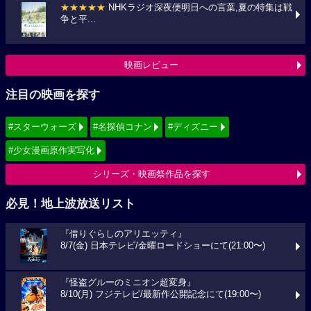
★★★★★
NHKラジオ深夜便明日への言葉,夏の特集は戦
争と平...
映画レビュー
注目の映画を探す
#スターウォーズ
#名探偵コナン
#ディズニー
#少女漫画原作実写化
シリーズ・映画祭作品を探す
必見！地上波放送リスト
『借りぐらしのアリエッティ』
8/7(金) 日本テレビ/金曜ロードショーにて(21:00〜)
『怪盗グルーのミニオン超変身』
8/10(月) フジテレビ/最新作公開記念にて(19:00〜)