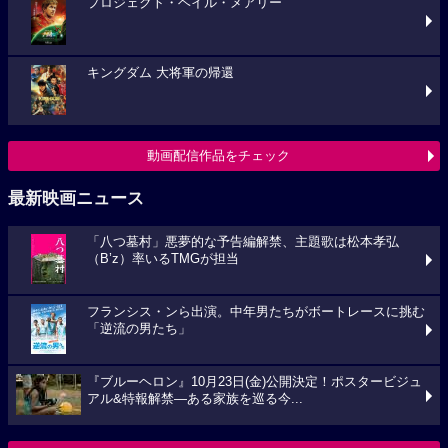
プロジェクト・ヘイル・メアリー
キングダム 大将軍の帰還
動画配信作品をチェック
最新映画ニュース
「八つ墓村」悪夢的な予告編解禁、主題歌は松本孝弘
（B’z）率いるTMGが担当
フランシス・ンら出演。中年男たちがボートレースに挑む
「逆流の男たち」
『ブルーヘロン』10月23日(金)公開決定！ポスタービジュ
アル&特報解禁―ある家族を巡る今...