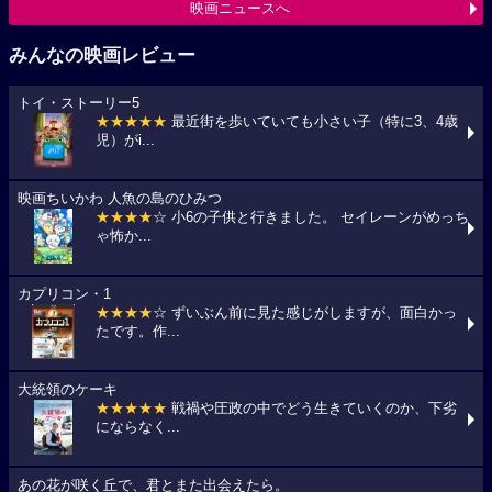
映画ニュースへ
みんなの映画レビュー
トイ・ストーリー5
★★★★★
最近街を歩いていても小さい子（特に3、4歳
児）がi...
映画ちいかわ 人魚の島のひみつ
★★★★
☆ 小6の子供と行きました。 セイレーンがめっち
ゃ怖か...
カプリコン・1
★★★★
☆ ずいぶん前に見た感じがしますが、面白かっ
たです。作...
大統領のケーキ
★★★★★
戦禍や圧政の中でどう生きていくのか、下劣
にならなく...
あの花が咲く丘で、君とまた出会えたら。