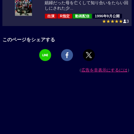
娼婦だった母を亡くして知り合いをたらい回
しにされた少...
出演
R指定
動画配信
1996年9月公開
★★★★★
3
このページをシェアする
（
広告を非表示にするには
）