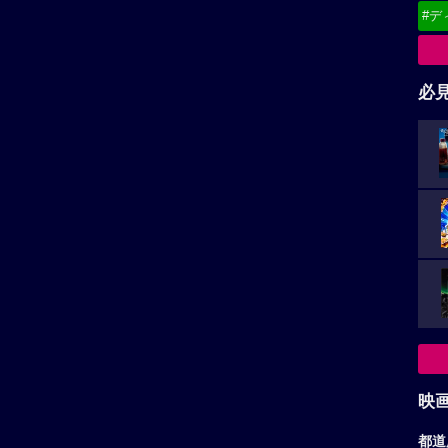
#デ
必
映
都道