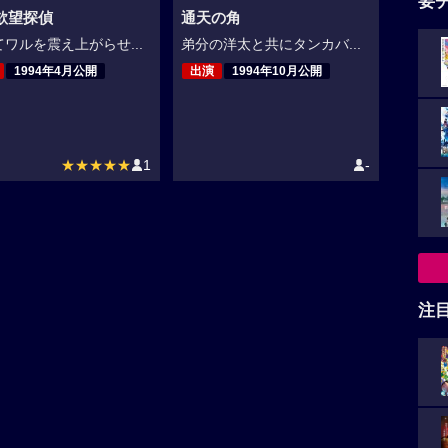
要
欲望探偵
通天の角
ワルを震え上がらせ...
弟分の洋太と共にタンカバ...
1994年4月公開
出演
1994年10月公開
★★★★★
1
-
注