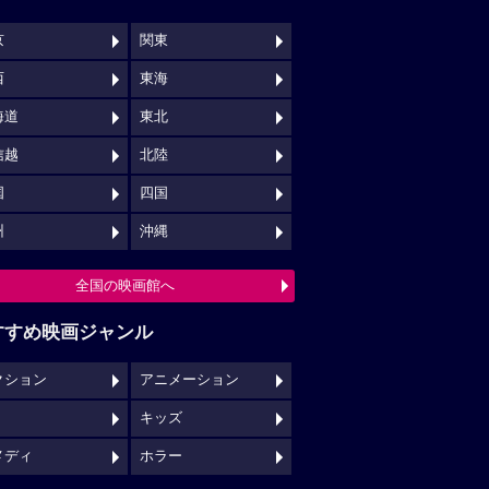
京
関東
西
東海
海道
東北
信越
北陸
国
四国
州
沖縄
全国の映画館へ
すすめ映画ジャンル
クション
アニメーション
キッズ
メディ
ホラー