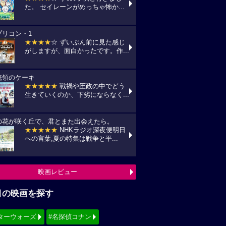
た。 セイレーンがめっちゃ怖か...
プリコン・1
★★★★
☆ ずいぶん前に見た感じ
がしますが、面白かったです。作...
統領のケーキ
★★★★★
戦禍や圧政の中でどう
生きていくのか、下劣にならなく...
の花が咲く丘で、君とまた出会えたら。
★★★★★
NHKラジオ深夜便明日
への言葉,夏の特集は戦争と平...
映画レビュー
目の映画を探す
ターウォーズ
#名探偵コナン