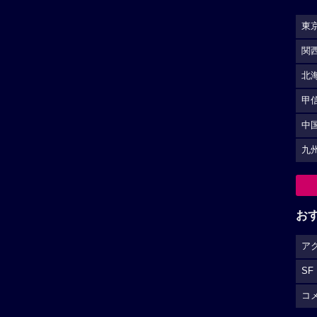
東
関
北
甲
中
九
お
ア
SF
コ