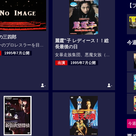
【
2の三四郎
麗霆”子 レディース！！総
今
のプロレスラーを目...
長最後の日
1995年7月公開
女暴走族集団、悪魔女族（...
出演
1995年7月公開
-
-
今週