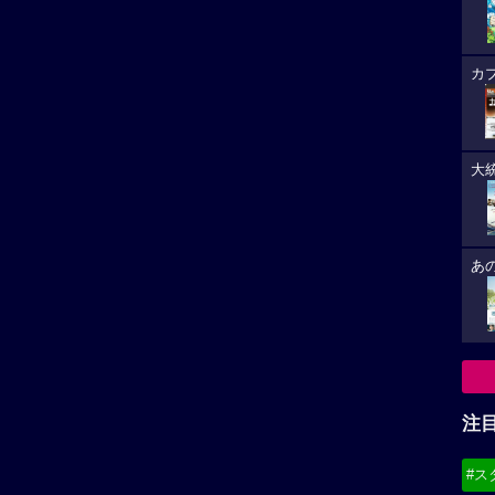
カ
大
あ
注
#ス