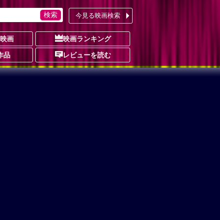
今見る映画検索
の映画
映画ランキング
作品
レビューを読む