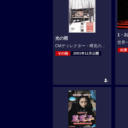
1・
光の雨
世界一
CMディレクター・樽見の...
出演
その他
2001年12月公開
-