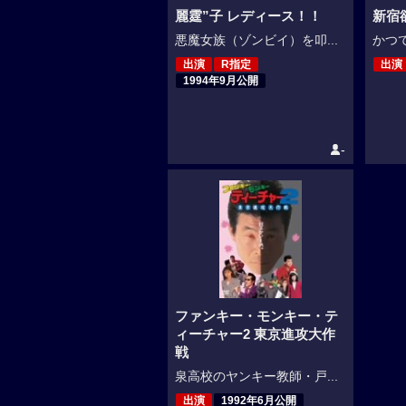
麗霆”子 レディース！！
新宿
悪魔女族（ゾンビイ）を叩...
かつて
出演
R指定
出演
1994年9月公開
-
ファンキー・モンキー・テ
ィーチャー2 東京進攻大作
戦
泉高校のヤンキー教師・戸...
出演
1992年6月公開