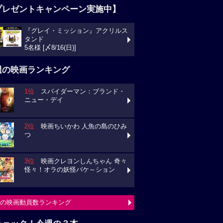
プレゼントキャンペーン実施中】
『グレイ・ミッション』アクリルス
タンド
5名様 [〆8/16(日)]
週の映画ランキング
1位
スパイダーマン：ブランド・
ニュー・デイ
2位
映画ちいかわ 人魚の島のひみ
つ
3位
映画クレヨンしんちゃん 奇々
怪々！オラの妖怪バケ～ション
の映画動員数ランキング