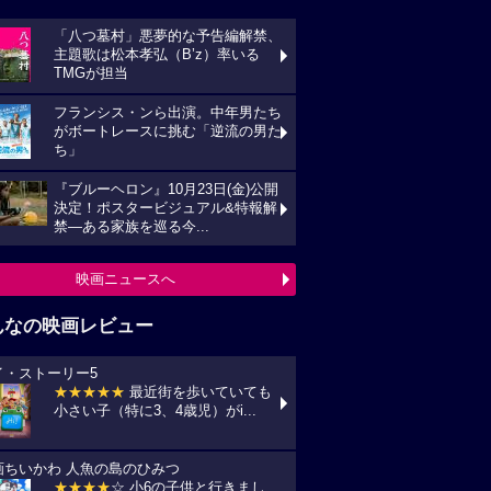
「八つ墓村」悪夢的な予告編解禁、
主題歌は松本孝弘（B’z）率いる
TMGが担当
フランシス・ンら出演。中年男たち
がボートレースに挑む「逆流の男た
ち」
『ブルーヘロン』10月23日(金)公開
決定！ポスタービジュアル&特報解
禁―ある家族を巡る今...
映画ニュースへ
んなの映画レビュー
イ・ストーリー5
★★★★★
最近街を歩いていても
小さい子（特に3、4歳児）がi...
画ちいかわ 人魚の島のひみつ
★★★★
☆ 小6の子供と行きまし