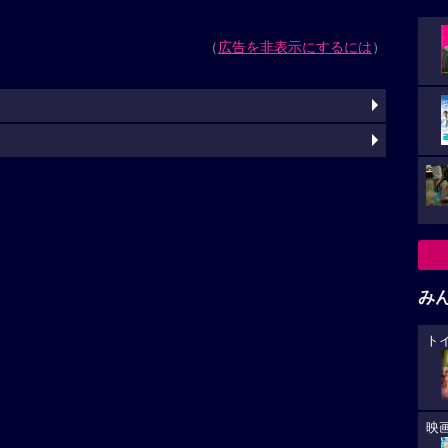
（
広告を非表示にするには
）
み
ト
映