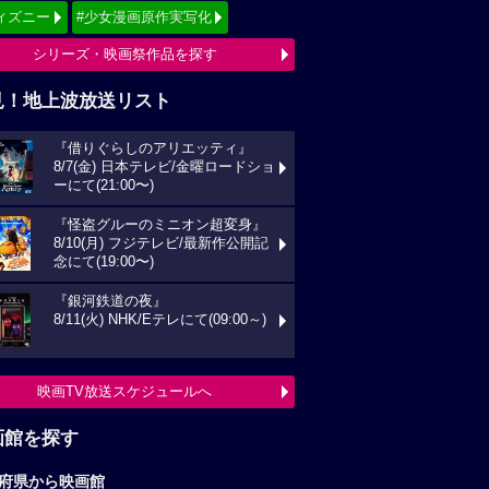
ィズニー
#少女漫画原作実写化
シリーズ・映画祭作品を探す
見！地上波放送リスト
『借りぐらしのアリエッティ』
8/7(金) 日本テレビ/金曜ロードショ
ーにて(21:00〜)
『怪盗グルーのミニオン超変身』
8/10(月) フジテレビ/最新作公開記
念にて(19:00〜)
『銀河鉄道の夜』
8/11(火) NHK/Eテレにて(09:00～)
映画TV放送スケジュールへ
画館を探す
府県から映画館