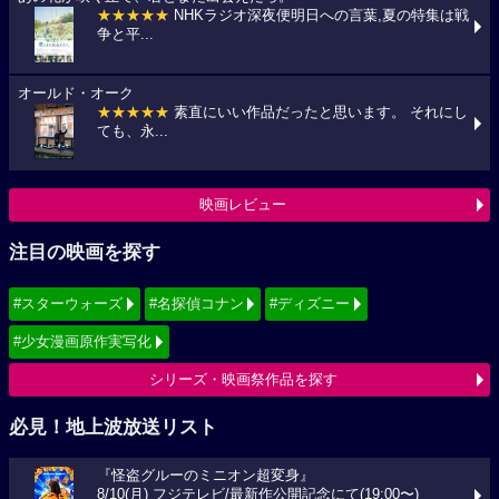
★★★★★
NHKラジオ深夜便明日への言葉,夏の特集は戦
争と平...
オールド・オーク
★★★★★
素直にいい作品だったと思います。 それにし
ても、永...
映画レビュー
注目の映画を探す
#スターウォーズ
#名探偵コナン
#ディズニー
#少女漫画原作実写化
シリーズ・映画祭作品を探す
必見！地上波放送リスト
『怪盗グルーのミニオン超変身』
8/10(月) フジテレビ/最新作公開記念にて(19:00〜)