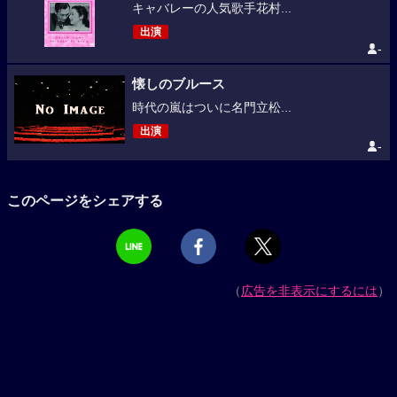
キャバレーの人気歌手花村...
出演
-
懐しのブルース
時代の嵐はついに名門立松...
出演
-
このページをシェアする
（
広告を非表示にするには
）