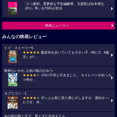
「八つ墓村」悪夢的な予告編解禁、主題歌は松本孝弘
（B’z）率いるTMGが担当
映画ニュースへ
みんなの映画レビュー
トイ・ストーリー5
★★★★★
最近街を歩いていても小さい子（特に3、4歳
児）がi...
映画ちいかわ 人魚の島のひみつ
★★★★
☆ 小6の子供と行きました。 セイレーンがめっち
ゃ怖か...
カプリコン・1
★★★★
☆ ずいぶん前に見た感じがしますが、面白かっ
たです。作...
あの花が咲く丘で、君とまた出会えたら。