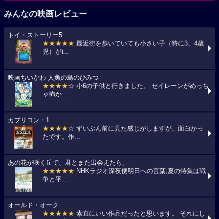
みんなの映画レビュー
トイ・ストーリー5
★★★★★
最近街を歩いていても小さい子（特に3、4歳
児）がi...
映画ちいかわ 人魚の島のひみつ
★★★★
☆ 小6の子供と行きました。 セイレーンがめっち
ゃ怖か...
カプリコン・1
★★★★
☆ ずいぶん前に見た感じがしますが、面白かっ
たです。作...
あの花が咲く丘で、君とまた出会えたら。
★★★★★
NHKラジオ深夜便明日への言葉,夏の特集は戦
争と平...
オールド・オーク
★★★★★
素直にいい作品だったと思います。 それにし