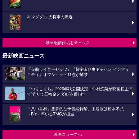
キングダム 大将軍の帰還
動画配信作品をチェック
最新映画ニュース
『仮面ライダーゼッツ』『超宇宙刑事ギャバン インフィ
ニティ』オフショット11点が解禁
『つりこまち』2026年秋公開決定！仲村悠菜が映画初主演
で“釣りで五輪金メダル”を目指す
「八つ墓村」悪夢的な予告編解禁、主題歌は松本孝弘
（B’z）率いるTMGが担当
映画ニュースへ