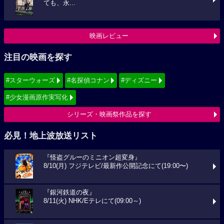
ても、永...
映画レビュー
注目の映画を探す
#スターウォーズ
#名探偵コナン
#ディズニー
#少女漫画原作実写化
シリーズ・映画祭作品を探す
必見！地上波放送リスト
『怪盗グルーのミニオン超変身』
8/10(月) フジテレビ/最新作公開記念にて(19:00〜)
『銀河鉄道の夜』
8/11(火) NHK/Eテレにて(09:00～)