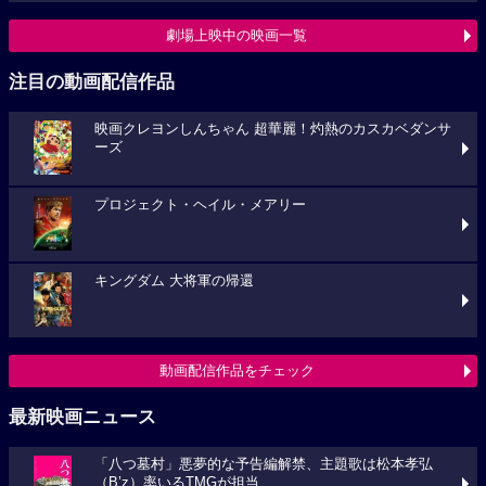
劇場上映中の映画一覧
注目の動画配信作品
映画クレヨンしんちゃん 超華麗！灼熱のカスカベダンサ
ーズ
プロジェクト・ヘイル・メアリー
キングダム 大将軍の帰還
動画配信作品をチェック
最新映画ニュース
「八つ墓村」悪夢的な予告編解禁、主題歌は松本孝弘
（B’z）率いるTMGが担当