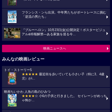
フランシス・ンら出演。中年男たちがボートレースに挑む
「逆流の男たち」
『ブルーヘロン』10月23日(金)公開決定！ポスタービジュ
アル&特報解禁―ある家族を巡る今...
映画ニュースへ
みんなの映画レビュー
トイ・ストーリー5
★★★★★
最近街を歩いていても小さい子（特に3、4歳
児）がi...
映画ちいかわ 人魚の島のひみつ
★★★★
☆ 小6の子供と行きました。 セイレーンがめっち
ゃ怖か...