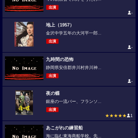
出演
-
地上（1957）
金沢中学五年の大河平一郎...
出演
-
九時間の恐怖
静岡県安倍郡井川村井川神...
出演
-
夜の蝶
銀座の一流バー、フランソ...
出演
★★★★★
1
あこがれの練習船
海に臨む東海商船学校。先...