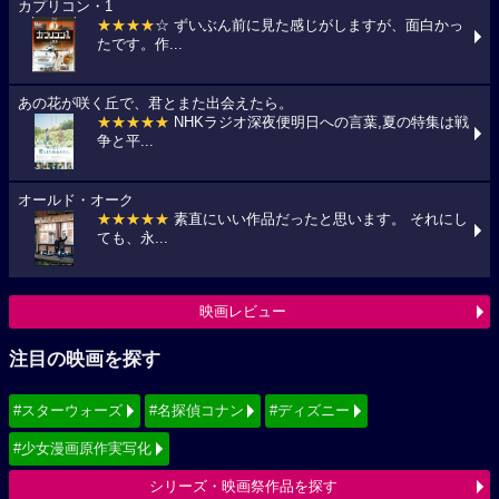
カプリコン・1
★★★★
☆ ずいぶん前に見た感じがしますが、面白かっ
たです。作...
あの花が咲く丘で、君とまた出会えたら。
★★★★★
NHKラジオ深夜便明日への言葉,夏の特集は戦
争と平...
オールド・オーク
★★★★★
素直にいい作品だったと思います。 それにし
ても、永...
映画レビュー
注目の映画を探す
#スターウォーズ
#名探偵コナン
#ディズニー
#少女漫画原作実写化
シリーズ・映画祭作品を探す