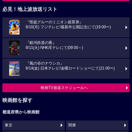
必見！地上波放送リスト
『怪盗グルーのミニオン超変身』
8/10(月) フジテレビ/最新作公開記念にて(19:00〜)
『銀河鉄道の夜』
8/11(火) NHK/Eテレにて(09:00～)
『風の谷のナウシカ』
8/14(金) 日本テレビ/金曜ロードショーにて(21:00〜)
映画TV放送スケジュールへ
映画館を探す
都道府県から映画館
東京
関東