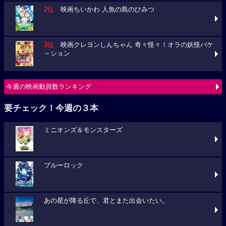
2位
映画ちいかわ 人魚の島のひみつ
3位
映画クレヨンしんちゃん 奇々怪々！オラの妖怪バケ
～ション
今週の映画動員数ランキング
要チェック！今週の３本
ミニオンズ＆モンスターズ
ブルーロック
あの星が降る丘で、君とまた出会いたい。