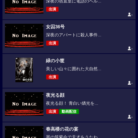
深夜の宿直室に電話のベル...
出演
-
女囚36号
深夜のアパートに殺人事件...
出演
-
緑の小筐
美しい山々に囲れた大自然...
出演
-
夜光る顔
夜光る顔！ 青白い燐光を...
出演
動画配信
-
春高楼の花の宴
琴の筑紫会で天才をうたわ...